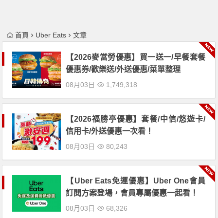
首頁
Uber Eats
文章
【2026麥當勞優惠】買一送一/早餐套餐
優惠券/歡樂送/外送優惠/菜單整理
08月03日
1,749,318
【2026福勝亭優惠】套餐/中信/悠遊卡/
信用卡/外送優惠一次看！
08月03日
80,243
【Uber Eats免運優惠】Uber One會員
訂閱方案登場，會員專屬優惠一起看！
08月03日
68,326