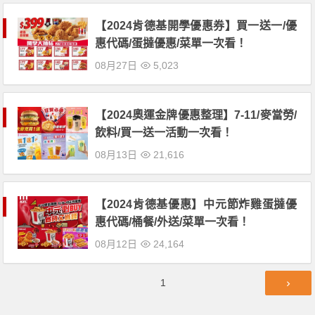
【2024肯德基開學優惠券】買一送一/優
惠代碼/蛋撻優惠/菜單一次看！
08月27日
5,023
【2024奧運金牌優惠整理】7-11/麥當勞/
飲料/買一送一活動一次看！
08月13日
21,616
【2024肯德基優惠】中元節炸雞蛋撻優
惠代碼/桶餐/外送/菜單一次看！
08月12日
24,164
文
第
1
章
頁
導