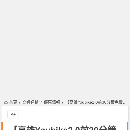
首頁
交通運輸
優惠情報
【高雄Youbike2.0前30分鐘免費】學生/一般民眾優惠/收費/註冊租借/客服一次看！
A+