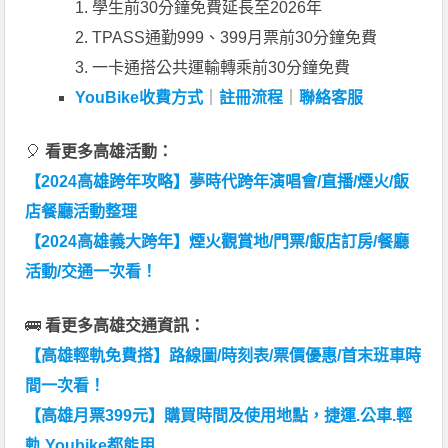
1. 學生前30分鐘免費延長至2026年
2. TPASS通勤999、399月票前30分鐘免費
3. 一卡通搭公共運輸轉乘前30分鐘免費
YouBike收費方式
｜
註冊流程
｜
聯絡客服
🎈
看更多高雄活動：
【2024高雄跨年攻略】夢時代跨年演唱會/直播/煙火/飯
店餐廳活動整理
【2024高雄義大跨年】煙火觀賞地/門票/飯店訂房/餐廳
活動/交通一次看！
🚌
看更多高雄交通資訊：
【高雄輕軌免費搭】路線圖/時刻表/票價優惠/首末班車時
間一次看！
【高雄月票399元】購買時間及使用地點，捷運.公車.輕
軌.Youbike都能用