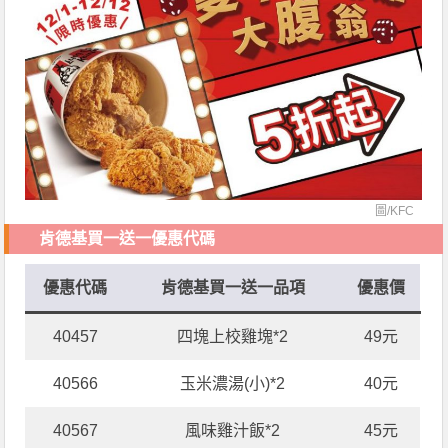
圖/KFC
肯德基買一送一優惠代碼
優惠代碼
肯德基買一送一品項
優惠價
40457
四塊上校雞塊*2
49元
40566
玉米濃湯(小)*2
40元
40567
風味雞汁飯*2
45元