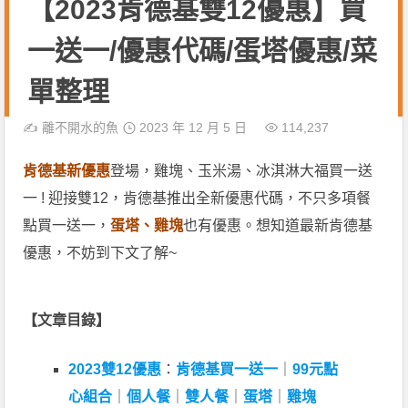
【2023肯德基雙12優惠】買
一送一/優惠代碼/蛋塔優惠/菜
單整理
✍️
離不開水的魚
2023 年 12 月 5 日
114,237
肯德基新優惠
登場，雞塊、玉米湯、冰淇淋大福買一送
一 ! 迎接雙12，肯德基推出全新優惠代碼，不只多項餐
點買一送一，
蛋塔、雞塊
也有優惠。想知道最新肯德基
優惠，不妨到下文了解~
【文章目錄】
2023雙12優惠
：
肯德基買一送一
｜
99元點
心組合
｜
個人餐
｜
雙人餐
｜
蛋塔
｜
雞塊