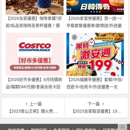
【2026全家優惠】咖啡拿鐵7折
【2026麥當勞優惠】買一送一/
起/私品茶限時及寄杯優惠！價
早餐套餐優惠券/歡樂送/外送優
格/菜單一起看
惠/菜單整理
【2026好市多優惠】8月特價商
【2026福勝亭優惠】套餐/中信/
品/檔期DM/代碼/會員信用卡回
悠遊卡/信用卡/外送優惠一次
饋一次看！
看！
上一篇
下一篇
【2023青山王祭】煙火秀時間/萬華大鬧熱活動/青山宮遶境路線整理
【2023全家取貨優惠】19元美式咖啡優惠券時間/期限，網購取件享優惠！
文