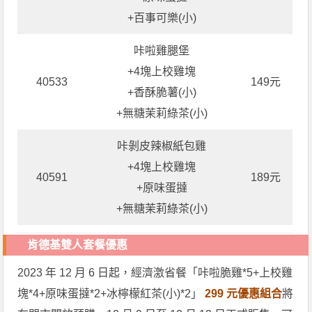
+百事可樂(小)
咔啦雞腿堡
+4塊上校雞塊
40533
149元
+香酥脆薯(小)
+無糖茉莉綠茶(小)
咔剝皮辣椒紙包雞
+4塊上校雞塊
40591
189元
+原味蛋撻
+無糖茉莉綠茶(小)
肯德基雙人套餐優惠
2023 年 12 月 6 日起，經濟激省餐「咔啦脆雞*5+上校雞
塊*4+原味蛋撻*2+冰檸檬紅茶(小)*2」
299 元優惠組合
將