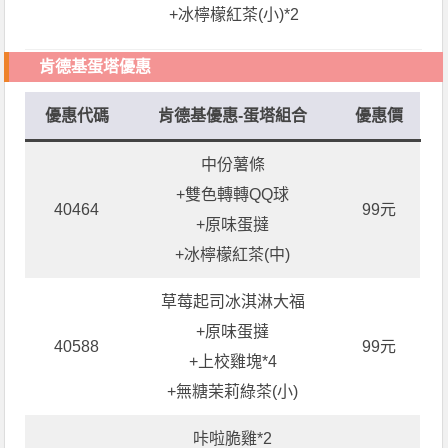
+冰檸檬紅茶(小)*2
肯德基蛋塔優惠
優惠代碼
肯德基優惠-蛋塔組合
優惠價
中份薯條
+雙色轉轉QQ球
40464
99元
+原味蛋撻
+冰檸檬紅茶(中)
草莓起司冰淇淋大福
+原味蛋撻
40588
99元
+上校雞塊*4
+無糖茉莉綠茶(小)
咔啦脆雞*2