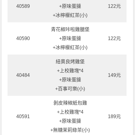
40589
+原味蛋撻
122元
+冰檸檬紅茶(小)
青花椒咔啦雞腿堡
40590
+原味蛋撻
122元
+冰檸檬紅茶(小)
紐奧良烤雞堡
+上校雞塊*4
40484
149元
+原味蛋撻
+百事可樂(小)
剝皮辣椒紙包雞
+上校雞塊*4
40591
189元
+原味蛋撻
+無糖茉莉綠茶(小)