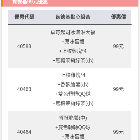
肯德基99元優惠
優惠代碼
肯德基點心組合
優惠價
草莓起司冰淇淋大福
+原味蛋撻
40588
99元
+上校雞塊*4
+無糖茉莉綠茶(小)
上校雞塊*4
+香酥脆薯(小)
40463
99元
+雙色轉轉QQ球
+無糖茉莉綠茶(小)
香酥脆薯(中)
+雙色轉轉QQ球
40464
99元
+原味蛋撻