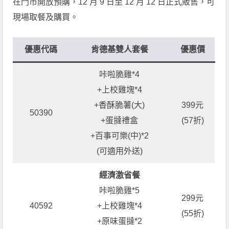
在門市開放預購，12 月 9 日至 12 月 12 日正式販售，可
現場取餐及購買。
優惠代碼
肯德基
雙人套餐
優惠價
咔啦脆雞*4
+上校雞塊*4
+香酥脆薯(大)
399元
50390
+蛋撻禮盒
(57折)
+百事可樂(中)*2
(可適用外送)
經濟激省餐
咔啦脆雞*5
299元
40592
+上校雞塊*4
(55折)
+原味蛋撻*2