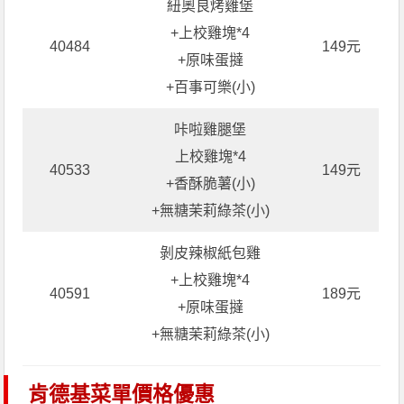
紐奧良烤雞堡
+上校雞塊*4
40484
149元
+原味蛋撻
+百事可樂(小)
咔啦雞腿堡
上校雞塊*4
40533
149元
+香酥脆薯(小)
+無糖茉莉綠茶(小)
剝皮辣椒紙包雞
+上校雞塊*4
40591
189元
+原味蛋撻
+無糖茉莉綠茶(小)
肯德基菜單價格優惠