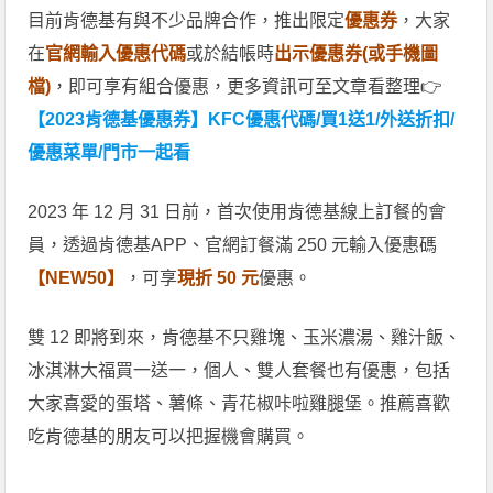
目前肯德基有與不少品牌合作，推出限定
優惠券
，大家
在
官網輸入優惠代碼
或於結帳時
出示優惠券(或手機圖
檔)
，即可享有組合優惠，更多資訊可至文章看整理👉
【2023肯德基優惠券】KFC優惠代碼/買1送1/外送折扣/
優惠菜單/門市一起看
2023 年 12 月 31 日前，首次使用肯德基線上訂餐的會
員，透過肯德基APP、官網訂餐滿 250 元輸入優惠碼
【NEW50】
，可享
現折 50 元
優惠。
雙 12 即將到來，肯德基不只雞塊、玉米濃湯、雞汁飯、
冰淇淋大福買一送一，個人、雙人套餐也有優惠，包括
大家喜愛的蛋塔、薯條、青花椒咔啦雞腿堡。推薦喜歡
吃肯德基的朋友可以把握機會購買。