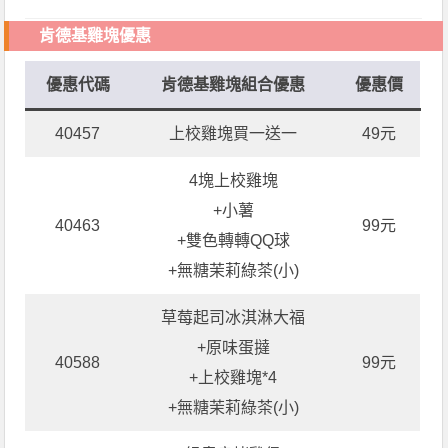
肯德基雞塊優惠
優惠代碼
肯德基雞塊組合優惠
優惠價
40457
上校雞塊買一送一
49元
4塊上校雞塊
+小薯
40463
99元
+雙色轉轉QQ球
+無糖茉莉綠茶(小)
草莓起司冰淇淋大福
+原味蛋撻
40588
99元
+上校雞塊*4
+無糖茉莉綠茶(小)