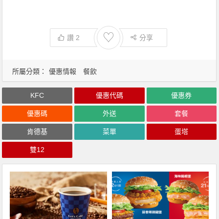
♡
讚
2
分享
所屬分類：
優惠情報
餐飲
KFC
優惠代碼
優惠券
優惠碼
外送
套餐
肯德基
菜單
蛋塔
雙12