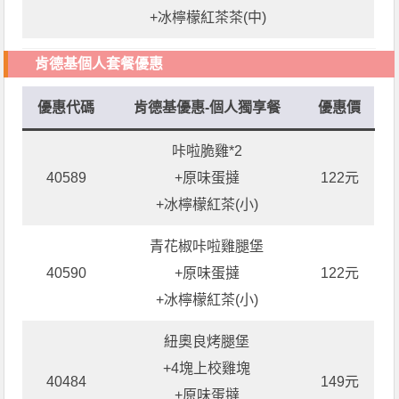
+冰檸檬紅茶茶(中)
肯德基個人套餐優惠
優惠代碼
肯德基優惠-個人獨享餐
優惠價
咔啦脆雞*2
40589
+原味蛋撻
122元
+冰檸檬紅茶(小)
青花椒咔啦雞腿堡
40590
+原味蛋撻
122元
+冰檸檬紅茶(小)
紐奧良烤腿堡
+4塊上校雞塊
40484
149元
+原味蛋撻