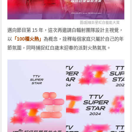
圖/
超級巨星紅白藝能大賞
邁向節目第 15 年，這次再邀請白輻射團隊設計主視覺，
以
「100種火熱」
為概念，詮釋每個家庭只屬於自己的年
節氛圍，同時捕捉紅白歲末迎春的派對火熱氣氛。