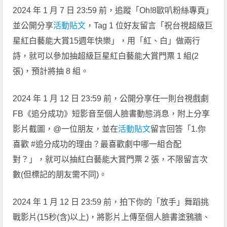
2024 年 1 月 7 日 23:59 前，追蹤「Oh!8歐叭粉絲專頁」
並公開分享
活動貼文
，Tag 1 位好友留言「祝台視超級巨
星紅白藝能大賞15週年快樂」，用「紅、白」做兩行
詩，就可以參加抽超級巨星紅白藝能大賞門票 1 組(2
張)，預計將抽 8 組。
2024 年 1 月 12 日 23:59 前，公開分享任一則台視戲劇
FB《追分成功》短影音至個人臉書動態消息，附上分享
影片截圖，@一位朋友，並在
活動貼文
留言回答「1.你
喜歡 #追分成功的理由？最喜歡劇中哪一組合配
對？」，就可以抽紅白藝能大賞門票 2 張，不限留言次
數(但標記的朋友需不同)。
2024 年 1 月 12 日 23:59 前，拍下你的「放手」舞蹈挑
戰影片(15秒(含)以上)，將影片上傳至個人臉書塗鴉牆、