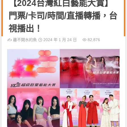
【2024台灣紅白藝能大賞】
門票/卡司/時間/直播轉播，台
視播出！
✍️
離不開水的魚
2024 年 1 月 24 日
82,876