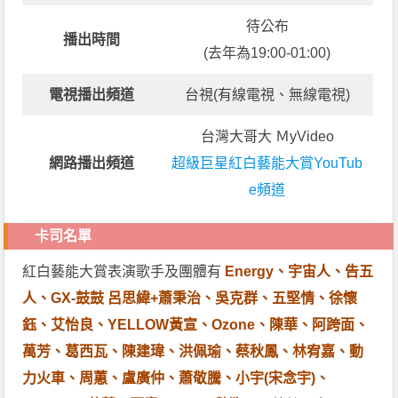
待公布
播出時間
(去年為19:00-01:00)
電視播出頻道
台視(有線電視、無線電視)
台灣大哥大 ＭyVideo
網路播出頻道
超級巨星紅白藝能大賞YouTub
e頻道
卡司名單
紅白藝能大賞表演歌手及團體有
Energy、宇宙人、告五
人、GX-鼓鼓 呂思緯+蕭秉治、吳克群、五堅情、徐懷
鈺、艾怡良、YELLOW黃宣、Ozone、陳華、阿跨面、
萬芳、葛西瓦、陳建瑋、洪佩瑜、蔡秋鳳、林宥嘉、動
力火車、周蕙、盧廣仲、蕭敬騰、小宇(宋念宇)、