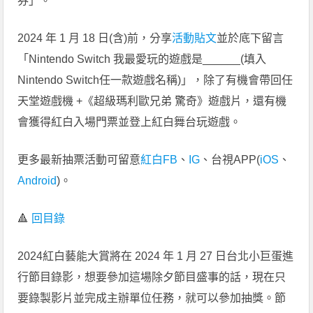
券」。
2024 年 1 月 18 日(含)前，分享
活動貼文
並於底下留言
「Nintendo Switch 我最愛玩的遊戲是______(填入
Nintendo Switch任一款遊戲名稱)」，除了有機會帶回任
天堂遊戲機 +《超級瑪利歐兄弟 驚奇》遊戲片，還有機
會獲得紅白入場門票並登上紅白舞台玩遊戲。
更多最新抽票活動可留意
紅白FB
、
IG
、台視APP(
iOS
、
Android
)。
🔺
回目錄
2024紅白藝能大賞將在 2024 年 1 月 27 日台北小巨蛋進
行節目錄影，想要參加這場除夕節目盛事的話，現在只
要錄製影片並完成主辦單位任務，就可以參加抽獎。節