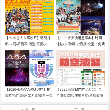
【2026當大人高校祭】時間地
【2026永安漁港星繽樂】時間
點/卡司/節目表/活動/直播/交
地點/卡司/煙火/直播/交通，免費
通，免費入場！
入場！
【2026韓國AAA頒獎典禮】搶
【2026城鎮韌性防空演習】全
票時間/門票/出席名單/購票一次
台演習時間/演練方式/注意事項
看！
一次看！