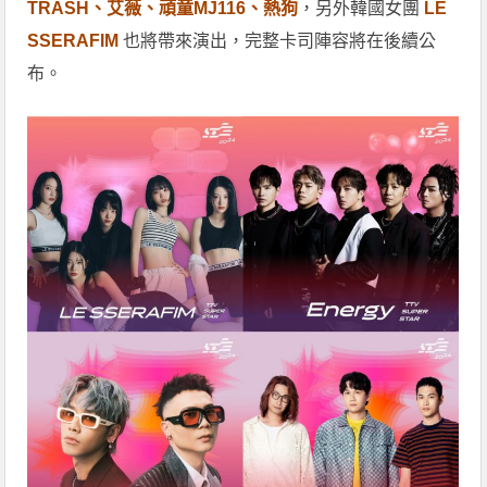
TRASH、艾薇、頑童MJ116、熱狗
，另外韓國女團
LE
SSERAFIM
也將帶來演出，完整卡司陣容將在後續公
布。