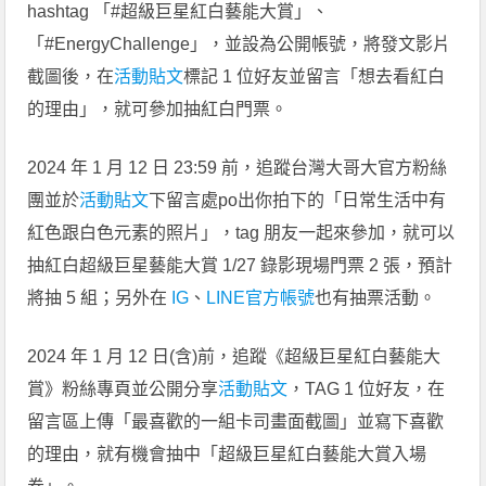
hashtag 「#超級巨星紅白藝能大賞」、
「#EnergyChallenge」，並設為公開帳號，將發文影片
截圖後，在
活動貼文
標記 1 位好友並留言「想去看紅白
的理由」，就可參加抽紅白門票。
2024 年 1 月 12 日 23:59 前，追蹤台灣大哥大官方粉絲
團並於
活動貼文
下留言處po出你拍下的「日常生活中有
紅色跟白色元素的照片」，tag 朋友一起來參加，就可以
抽紅白超級巨星藝能大賞 1/27 錄影現場門票 2 張，預計
將抽 5 組；另外在
IG
、
LINE官方帳號
也有抽票活動。
2024 年 1 月 12 日(含)前，追蹤《超級巨星紅白藝能大
賞》粉絲專頁並公開分享
活動貼文
，TAG 1 位好友，在
留言區上傳「最喜歡的一組卡司畫面截圖」並寫下喜歡
的理由，就有機會抽中「超級巨星紅白藝能大賞入場