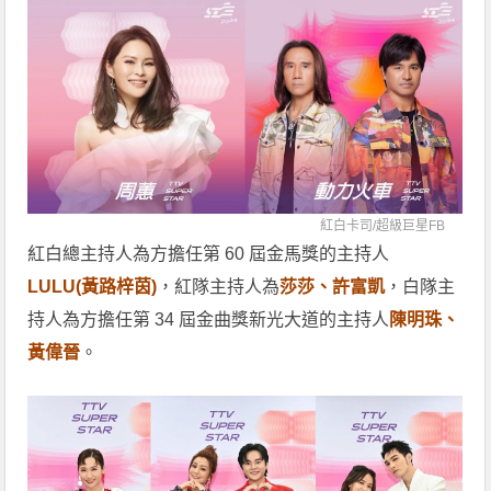
紅白卡司/
超級巨星FB
紅白總主持人為方擔任第 60 屆金馬獎的主持人
LULU(黃路梓茵)
，紅隊主持人為
莎莎、許富凱
，白隊主
持人為方擔任第 34 屆金曲獎新光大道的主持人
陳明珠、
黃偉晉
。