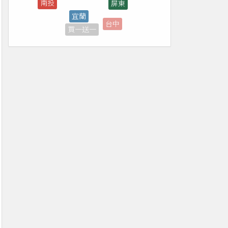
台中
買一送一
演唱會
台東
優惠券