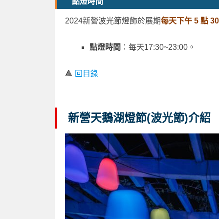
點燈時間
2024新營波光節燈飾於展期
每天下午 5 點 3
點燈時間
：每天17:30~23:00。
🔺
回目錄
新營天鵝湖燈節(波光節)介紹