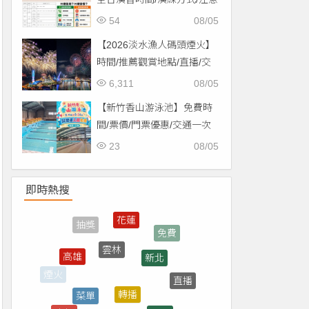
事項一次看！
54
08/05
【2026淡水漁人碼頭煙火】
時間/推薦觀賞地點/直播/交
通資訊一次看！
6,311
08/05
【新竹香山游泳池】免費時
間/票價/門票優惠/交通一次
看！
23
08/05
即時熱搜
雲林
新北
高雄
轉播
菜單
直播
屏東
宜蘭
南投
7-ELEVEN