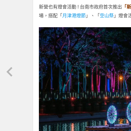
新營也有燈會活動 ! 台南市政府首次推出
「
場，搭配「
月津港燈節
」、「
空山祭
」燈會活