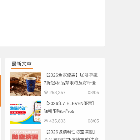
最新文章
【2026全家優惠】咖啡拿鐵
7折起/私品茶限時及寄杯優
惠！價格/菜單一起看
258,357
08/05
【2026年7-ELEVEN優惠】
咖啡限時5折/65
折/CITYCAFE菜單一起看！
435,803
08/05
【2026城鎮韌性防空演習】
全台演習時間/演練方式/注意