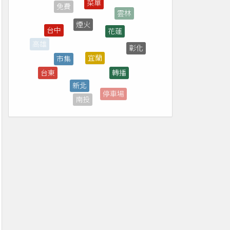
煙火
花蓮
台中
宜蘭
市集
彰化
高雄
轉播
新北
台東
新竹
停車場
南投
7-ELEVEN
台北
直播