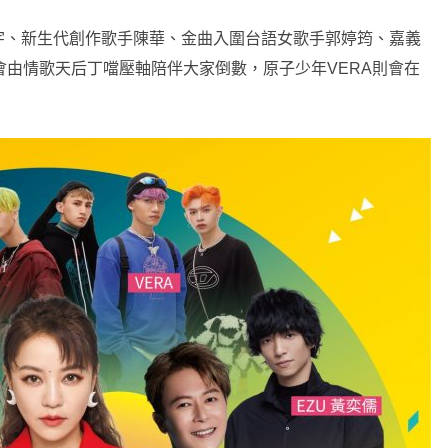
宇、新生代創作歌手陳華、金曲入圍台語女歌手郭婷筠、嘉義
會由情歌天后丁噹壓軸陪伴大家倒數，原子少年VERA則會在