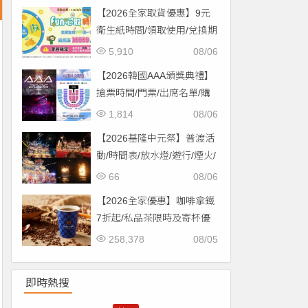
【2026全家取貨優惠】9元
衛生紙時間/領取使用/兌換期
限一次看！
5,910
08/06
【2026韓國AAA頒獎典禮】
搶票時間/門票/出席名單/購
票一次看！
1,814
08/06
【2026基隆中元祭】普渡活
動/時間表/放水燈/遊行/煙火/
交通一次看！
66
08/06
【2026全家優惠】咖啡拿鐵
7折起/私品茶限時及寄杯優
惠！價格/菜單一起看
258,378
08/05
即時熱搜