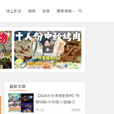
線上影音
娛樂
旅遊
優惠情報
最新文章
【2026永安漁港星繽樂】時
間地點/卡司/煙火/直播/交
通，免費入場！
25
08/06