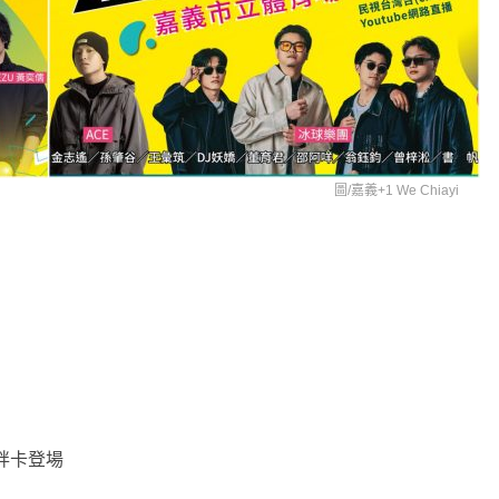
圖/
嘉義+1 We Chiayi
胖卡登場