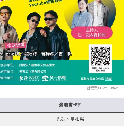
圖/
嘉義+1 We Chiayi
演唱會卡司
巴鈺、夏和熙