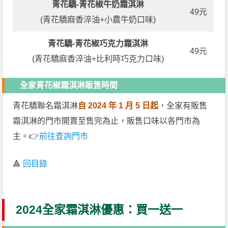
青花驕-青花椒牛奶霜淇淋
49元
(青花驕麻香淬油+小農牛奶口味)
青花驕-青花椒巧克力霜淇淋
49元
(青花驕麻香淬油+比利時巧克力口味)
全家青花椒霜淇淋販售時間
青花驕聯名霜淇淋
自 2024 年 1 月 5 日起
，全家有販售
霜淇淋的門市開賣至售完為止，販售口味以各門市為
主。👉
前往查詢門市
🔺
回目錄
2024全家霜淇淋優惠：買一送一