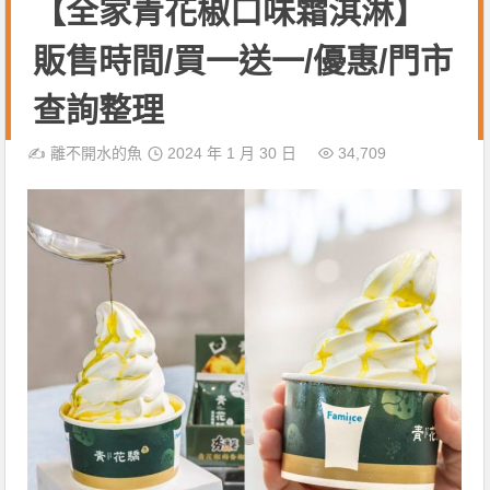
【全家青花椒口味霜淇淋】
販售時間/買一送一/優惠/門市
查詢整理
✍️
離不開水的魚
2024 年 1 月 30 日
34,709