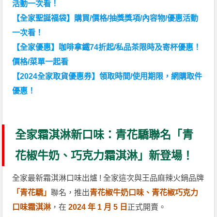
活動一次看！
【全家聖誕福袋】購買/價格/抽獎獎項/內容物/優惠活動
一次看！
【全家優惠】咖啡拿鐵74折起/私品茶限時及寄杯優惠！
價格/菜單一起看
【2024全家取貨優惠券】領取時間/使用期限，網購取件
優惠！
全家霜淇淋新口味：青花驕聯名「青
花椒牛奶、巧克力霜淇淋」新登場！
全家最新霜淇淋口味出爐 ! 全家這次與王品麻辣火鍋品牌
「青花驕」
聯名，推出
青花椒牛奶口味、青花椒巧克力
口味霜淇淋
，在
2024 年 1 月 5 日
正式開賣。