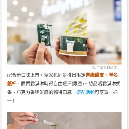
圖/
全家便利商店
配合新口味上市，全家也同步推出限定
青綠餅皮、聯名
紙杯
，購買霜淇淋時得自由選擇(限量)。想品嚐霜淇淋奶
香、巧克力香與鮮麻的獨特口感，
搭配活動
可享買一送
一 !