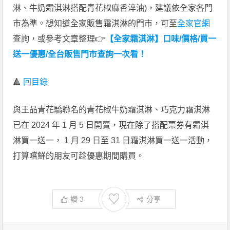
淋、牛奶霜淇淋搭配青花椒麻香淬油)，建議依全家各門
市為準。想知道全家販售霜淇淋的門市，可至
全家官網
查詢，或參考文章整理👉
【全家霜淇淋】口味/價格/買一
送一優惠/全台販售門市查詢一次看！
🔺
回目錄
與王品青花驕聯名的青花椒牛奶霜淇淋、巧克力霜淇淋
已在 2024 年 1 月 5 日開賣，現在除了搭配票券有霜淇
淋買一送一， 1 月 29 日至 31 日霜淇淋買一送一活動，
打算嚐鮮的朋友可趁優惠期間購買。
♡
讚
3
分享