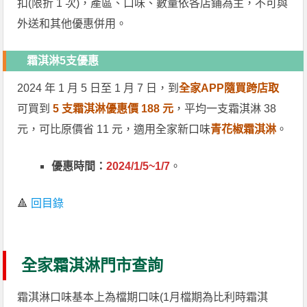
扣(限折 1 次)，產區、口味、數量依各店鋪為主，不可與
外送和其他優惠併用。
霜淇淋5支優惠
2024 年 1 月 5 日至 1 月 7 日，到
全家APP隨買跨店取
可買到
5 支霜淇淋優惠價 188 元
，平均一支霜淇淋 38
元，可比原價省 11 元，適用全家新口味
青花椒霜淇淋
。
優惠時間：
2024/1/5~1/7
。
🔺
回目錄
全家霜淇淋門市查詢
霜淇淋口味基本上為檔期口味(1月檔期為比利時霜淇