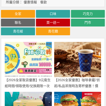
所屬分類：
優惠情報
餐飲
全家
口味
巧克力
聯名
買一送一
門市
青花椒
青花驕
【2026全家取貨優惠】9元衛生
【2026全家優惠】咖啡拿鐵7折
紙時間/領取使用/兌換期限一次
起/私品茶限時及寄杯優惠！價
看！
格/菜單一起看