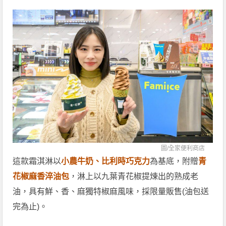
圖/
全家便利商店
這款霜淇淋以
小農牛奶、比利時巧克力
為基底，附贈
青
花椒麻香淬油包
，淋上以九葉青花椒提煉出的熟成老
油，具有鮮、香、麻獨特椒麻風味，採限量販售(油包送
完為止)。