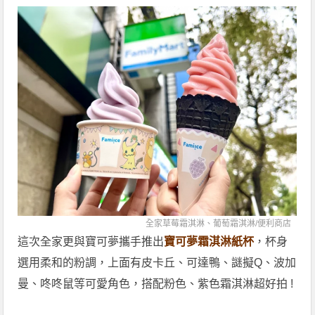
全家草莓霜淇淋、葡萄霜淇淋/便利商店
這次全家更與寶可夢攜手推出
寶可夢霜淇淋紙杯
，杯身
選用柔和的粉調，上面有皮卡丘、可達鴨、謎擬Q、波加
曼、咚咚鼠等可愛角色，搭配粉色、紫色霜淇淋超好拍 !