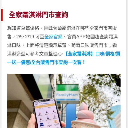
全家霜淇淋門市查詢
想知道草莓優格、巨峰葡萄霜淇淋在哪些全家門市有販
售，2/5~2/19 可至
全家官網
、會員APP地圖趣查詢霜淇
淋口味，上面將清楚顯示草莓、葡萄口味販售門市；霜
淇淋造型可參考文章整理👉
【全家霜淇淋】口味/價格/買
一送一優惠/全台販售門市查詢一次看！