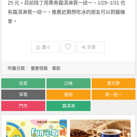
25 元。目前除了用票券霜淇淋買一送一，1/29~1/31 也
有霜淇淋買一送一，推薦近期想吃冰的朋友可以把握機
會。
♡
讚
0
分享
所屬分類：
優惠情報
餐飲
全家
口味
寶可夢
草莓
葡萄
買一送一
門市
霜淇淋