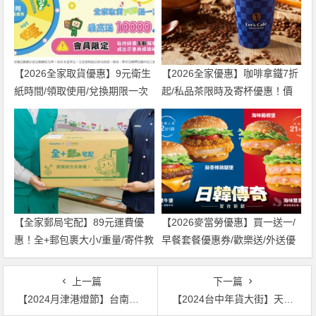
【2026全家取貨優惠】9元衛生
【2026全家優惠】咖啡拿鐵7折
紙時間/領取使用/兌換期限一次
起/私品茶限時及寄杯優惠！價
看！
格/菜單一起看
【全家郵局宅配】89元運費優
【2026麥當勞優惠】買一送一/
惠！全+郵包裹大小/重量/寄件教
早餐套餐優惠券/歡樂送/外送優
學一次看
惠/菜單整理
上一篇
下一篇
【2024月津港燈節】台南鹽水燈會時間/官網/作品地圖/交通整理
【2024台中年貨大街】天津/一中商圈營業時間/抽獎活動/停車整理