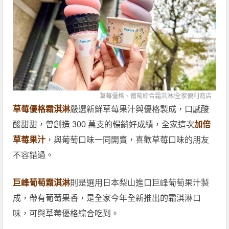
草莓優格、葡萄綜合霜淇淋/全家便利商店
草莓優格霜淇淋
嚴選新鮮草莓果汁與優格製成，口感酸
酸甜甜，曾創造 300 萬支的暢銷好成績，全家這次
加倍
草莓果汁
，與葡萄口味一同開賣，喜歡草莓口味的朋友
不容錯過。
巨峰葡萄霜淇淋
則是選用日本梨山進口巨峰葡萄果汁製
成，帶有葡萄果香，是全家今年全新推出的霜淇淋口
味，可與草莓優格綜合吃到。