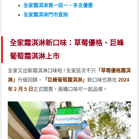
全家霜淇淋買一送一、多支優惠
全家霜淇淋門市查詢
全家霜淇淋新口味：草莓優格、巨峰
葡萄霜淇淋上市
全家又出新霜淇淋口味啦 ! 全家這次不只
「草莓優格霜淇
淋」
升級回歸，
「巨峰葡萄霜淇淋」
新口味也將在
2024
年 2 月 5 日
正式開賣，兩種口味可一起品嚐。