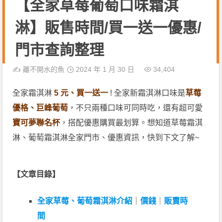
【全家草莓葡萄口味霜淇
淋】販售時間/買一送一優惠/
門市查詢整理
✍️
離不開水的魚
2024 年 1 月 30 日
34,404
全家霜淇淋
5 元、買一送一
! 全家新霜淇淋口味是
草莓
優格、巨峰葡萄
，不只兩種口味可同時吃，還有超可愛
寶可夢聯名杯
，搭配優惠購買最划算。想知道草莓霜淇
淋、葡萄霜淇淋全家門市、優惠資訊，快到下文了解~
【文章目錄】
全家草莓、葡萄霜淇淋介紹
｜
價錢
｜
販賣時
間