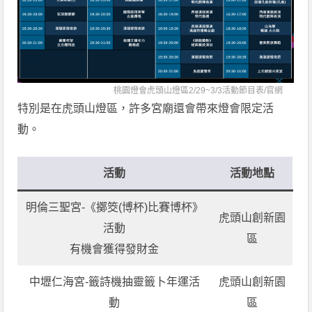
桃園燈會虎頭山燈區2/29~3/3活動節目表/
官網
特別是在虎頭山燈區，許多宮廟還會帶來燈會限定活
動。
活動
活動地點
明倫三聖宮-《擲筊(博杯)比賽博杯》
虎頭山創新園
活動
區
有機會獲得發財金
中壢仁海宮-籤詩機抽靈籤卜年運活
虎頭山創新園
動
區