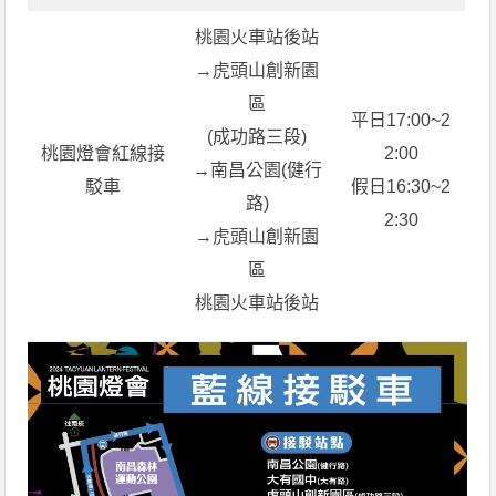
桃園火車站後站
→虎頭山創新園
區
平日17:00~2
(成功路三段)
桃園燈會紅線接
2:00
→南昌公園(健行
駁車
假日16:30~2
路)
2:30
→虎頭山創新園
區
桃園火車站後站