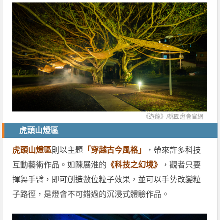
《遊龍》/桃園燈會官網
虎頭山燈區
虎頭山燈區
則以主題
「穿越古今風格」
，帶來許多科技
互動藝術作品。如陳展淮的
《科技之幻境》
，觀者只要
揮舞手臂，即可創造數位粒子效果，並可以手勢改變粒
子路徑，是燈會不可錯過的沉浸式體驗作品。