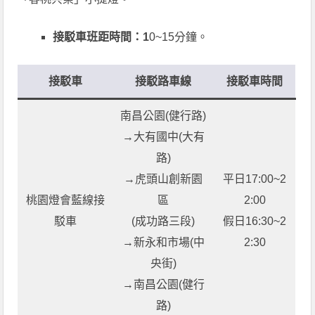
接駁車班距時間：1
0~15分鐘。
接駁車
接駁路車線
接駁車時間
南昌公園(健行路)
→大有國中(大有
路)
→虎頭山創新園
平日17:00~2
桃園燈會藍線接
區
2:00
駁車
(成功路三段)
假日16:30~2
→新永和市場(中
2:30
央街)
→南昌公園(健行
路)