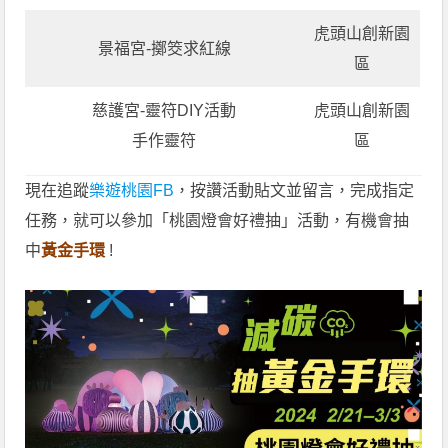
虎頭山創新園
景福宮-擲筊求紅線
區
慈護宮-靈符DIY活動
虎頭山創新園
手作靈符
區
現在追蹤
樂遊桃園FB
，按讚活動貼文並留言，完成指定
任務，就可以參加「桃園燈會好禮抽」活動，有機會抽
中
黃金手環
!