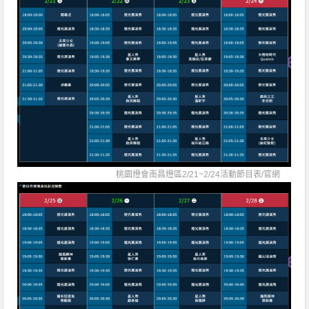
桃園燈會南昌燈區2/21~2/24活動節目表/
官網