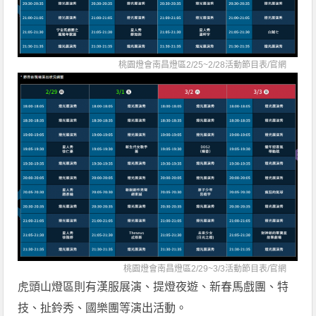
桃園燈會南昌燈區2/25~2/28活動節目表/
官網
桃園燈會南昌燈區2/29~3/3活動節目表/
官網
虎頭山燈區則有漢服展演、提燈夜遊、新春馬戲團、特
技、扯鈴秀、國樂團等演出活動。