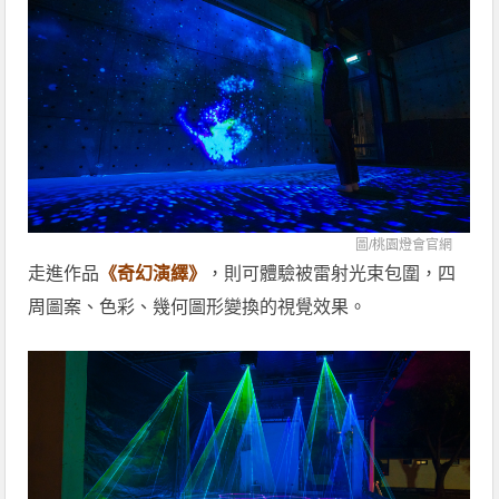
圖/
桃園燈會官網
走進作品
《奇幻演繹》
，則可體驗被雷射光束包圍，四
周圖案、色彩、幾何圖形變換的視覺效果。