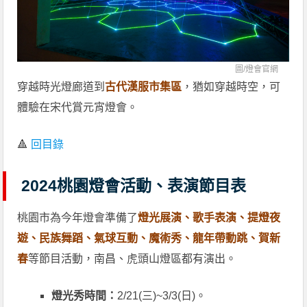
圖/
燈會官網
穿越時光燈廊道到
古代漢服市集區
，猶如穿越時空，可
體驗在宋代賞元宵燈會。
🔺
回目錄
2024桃園燈會活動、表演節目表
桃園市為今年燈會準備了
燈光展演、歌手表演、提燈夜
遊、民族舞蹈、氣球互動、魔術秀、龍年帶動跳、賀新
春
等節目活動，南昌、虎頭山燈區都有演出。
燈光秀時間：
2/21(三)~3/3(日)。