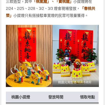
三款造型，其中
「桃氣龍」、「寶桃龍」
小提燈將在
2/24、2/25、2/28、3/2、3/3 燈會現場發放，
「春桃共
榮」
小提燈只有搭接駁車賞燈的民眾可限量獲得。
桃園元宵燈籠/
桃園市政府
桃園小提燈
發放時間
領取地點