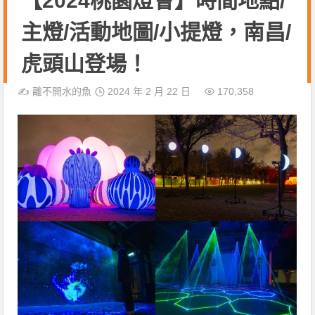
【2024桃園燈會】時間地點/
主燈/活動地圖/小提燈，南昌/
虎頭山登場！
✍️
離不開水的魚
2024 年 2 月 22 日
170,358