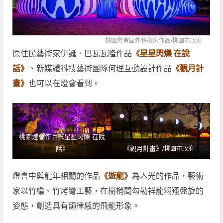
桃園燈會國外藝術家作品/
桃園市政府
原住民藝術家伊誕．巴瓦瓦隆作品
《星星閃爍 在說
話》
、新媒體科技藝術團隊何理互動設計作品
《觀月計
畫》
也可以在燈會看到。
桃園燈會作品《星星閃爍 在說
話》
《觀月計畫》/
桃園市政府
燈會中與龍年相關的作品
《遊龍》
為亼光的作品，藝術
家以竹編、竹烤彎工藝，在樹梢間勾勒祥龍翱翔盤旋的
姿態，創造具有韻律感的飛龍形象。