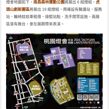
燈會地圖如下，
南昌森林運動公園
將展出 6 組燈組，
虎
頭山創新園區
將展出 19 組燈組，周邊設有醫護站、服務
站、輪椅娃娃車租借、接駁站點、洗手間等設施，兩展
區皆有舞台，會在展期帶來表演。