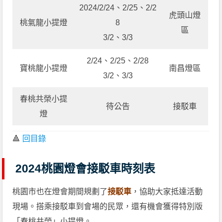
2024/2/24、2/25、2/2
虎頭山燈
桃氣龍小提燈
8
區
3/2、3/3
2/24、2/25、2/28
寶桃龍小提燈
南昌燈區
3/2、3/3
春桃共榮小提
待公告
接駁車
燈
🔺
回目錄
2024桃園燈會接駁車時刻表
桃園市也在燈會期間規劃了
接駁車
，協助大家抵達活動
現場。搭乘接駁車到會場的民眾，還有機會獲得特別版
「春桃共榮」小提燈。