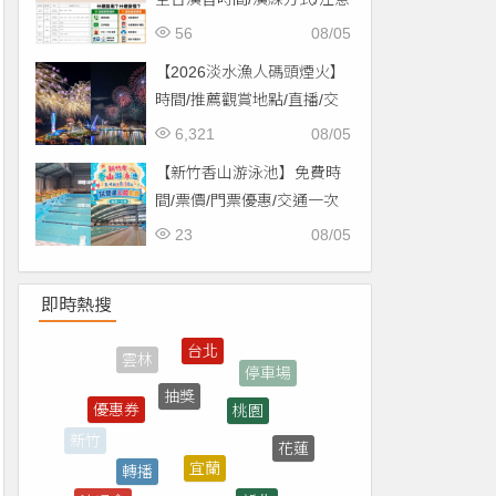
事項一次看！
56
08/05
【2026淡水漁人碼頭煙火】
時間/推薦觀賞地點/直播/交
通資訊一次看！
6,321
08/05
【新竹香山游泳池】免費時
間/票價/門票優惠/交通一次
看！
23
08/05
即時熱搜
抽獎
桃園
優惠券
宜蘭
轉播
花蓮
新北
門票
演唱會
屏東