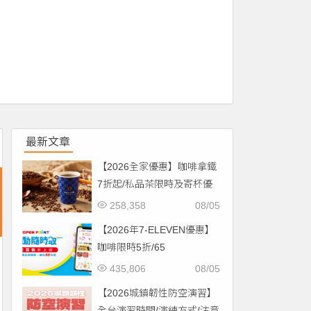
最新文章
【2026全家優惠】咖啡拿鐵
7折起/私品茶限時及寄杯優
惠！價格/菜單一起看
258,358
08/05
【2026年7-ELEVEN優惠】
咖啡限時5折/65
折/CITYCAFE菜單一起看！
435,806
08/05
【2026城鎮韌性防空演習】
全台演習時間/演練方式/注意