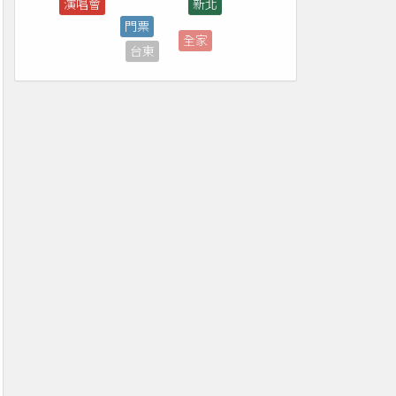
全家
台東
市集
買一送一
補助