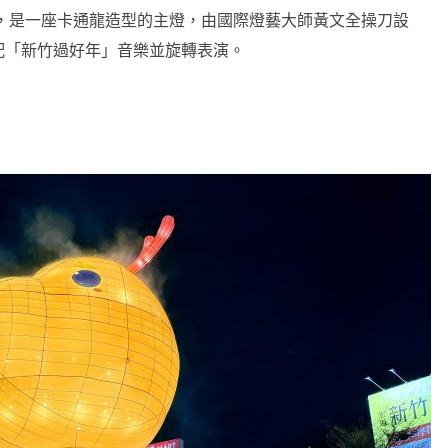
，是一座卡通龍造型的主燈，由國際燈藝大師黃文全操刀設
配「新竹過好年」音樂並旋轉表演。