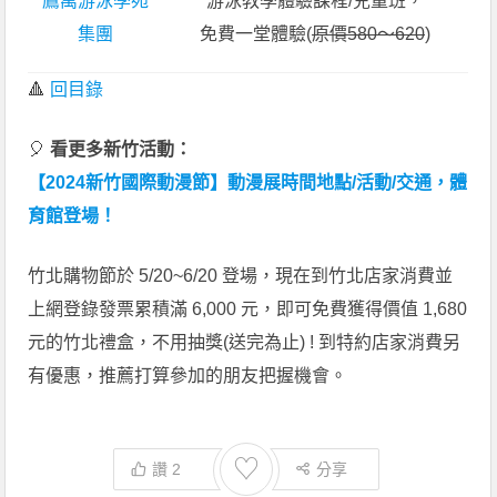
鷹萬游泳學苑
游泳教學體驗課程/兒童班，
集團
免費一堂體驗(
原價580～620
)
🔺
回目錄
🎈
看更多新竹活動：
【2024新竹國際動漫節】動漫展時間地點/活動/交通，體
育館登場！
竹北購物節於 5/20~6/20 登場，現在到竹北店家消費並
上網登錄發票累積滿 6,000 元，即可免費獲得價值 1,680
元的竹北禮盒，不用抽獎(送完為止) ! 到特約店家消費另
有優惠，推薦打算參加的朋友把握機會。
♡
讚
2
分享