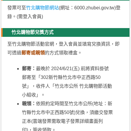
發票可至
竹北購物節網站
(網址：6000.zhubei.gov.tw)登
錄。(需登入會員)
竹北購物節兌獎方式
至竹北購物節活動官網，登入會員並填寫兌換資訊，即
可透過
郵寄或親領
的方式領取禮盒。
郵寄：
最晚於 2024/6/21(五) 前將資料掛號
郵寄至「302新竹縣竹北市中正西路50
號」，收件人「竹北市公所 竹北購物節活動
小組收」。
親領：
依照約定時間至竹北市公所(地址：新
竹縣竹北市中正西路50號)兌換，須繳交發票
正本(雲端發票需取電子發票詳細畫面列
印)，簽收領取。