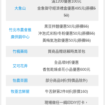
滿1200優惠100元
大象山
金象御守經濟禮盒優惠495元(
原價5
50
)
黑豆拌麵優惠50元(
原價55
)
竹北市農會推
沖泡式米粉/冬粉優惠50元(
原價55
)
廣供銷中心
黃梅氣泡飲優惠50元(
原價55
)
竹楓藥局
買商品贈送賴時真茶包
全品項9折優惠
艾可花弄
香氛乾燥桌花小品優惠600元
怡農茶園
部分商品9折(特價品除外)
牧亜吉鮮屋
牛舌餅第2件8折(原價160)
現場做任一絹印DIY打卡，