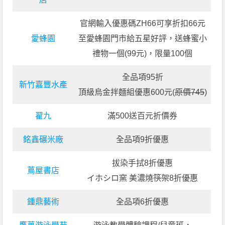
官網輸入優惠碼ZH66可享折扣66元
愛蜂園
至愛蜂園門市給五星好評，送蜂蜜小
禮物一個(99元)，限量100個
全品項95折
新竹嘉豐水產
頂級烏金拌麵組優惠600元(
原價745
)
翟九
滿500送百元折價券
銘鑫碾米廠
全品項9折優惠
拔染手拭8折優惠
蔦屋書店
イホシロ窯 美濃燒筷架8折優惠
鍾鼎藝術
全品項6折優惠