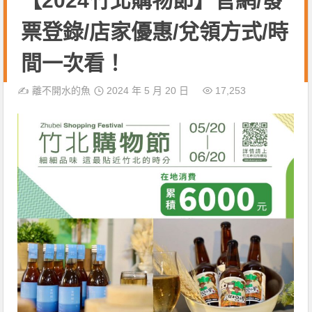
【2024竹北購物節】官網/發
票登錄/店家優惠/兌領方式/時
間一次看！
✍️
離不開水的魚
2024 年 5 月 20 日
17,253