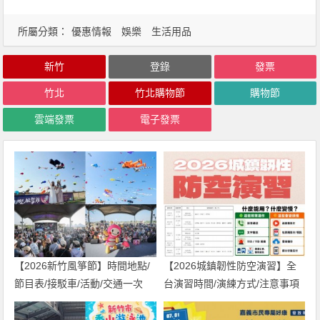
所屬分類：
優惠情報
娛樂
生活用品
新竹
登錄
發票
竹北
竹北購物節
購物節
雲端發票
電子發票
【2026新竹風箏節】時間地點/
【2026城鎮韌性防空演習】全
節目表/接駁車/活動/交通一次
台演習時間/演練方式/注意事項
看！
一次看！