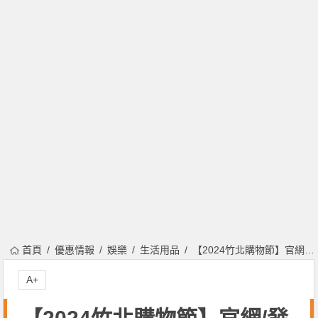
首頁
優惠情報
娛樂
生活用品
【2024竹北購物節】官網/發票登錄/店家優惠/兌領方式/時間一次看！
A+