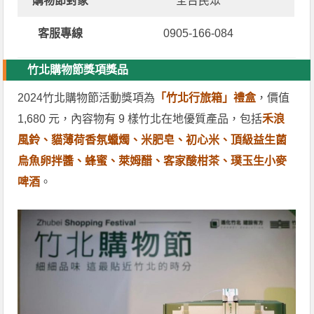
購物節對象
全台民眾
客服專線
0905-166-084
竹北購物節獎項獎品
2024竹北購物節活動獎項為
「竹北行旅箱」禮盒
，價值
1,680 元，內容物有 9 樣竹北在地優質產品，包括
禾浪
風鈴、貓薄荷香氛蠟燭、米肥皂、初心米、頂級益生菌
烏魚卵拌醬、蜂蜜、萊姆醋、客家酸柑茶、璞玉生小麥
啤酒
。