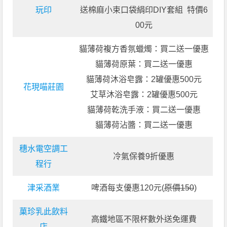
玩印
送棉麻小束口袋絹印DIY套組 特價6
00元
貓薄荷複方香氛蠟燭：買二送一優惠
貓薄荷原葉：買二送一優惠
貓薄荷沐浴皂露：2罐優惠500元
花現喵莊園
艾草沐浴皂露：2罐優惠500元
貓薄荷乾洗手液：買二送一優惠
貓薄荷沾醬：買二送一優惠
穗水電空調工
冷氣保養9折優惠
程行
津采酒業
啤酒每支優惠120元(
原價150
)
菓珍乳此飲料
高鐵地區不限杯數外送免運費
店