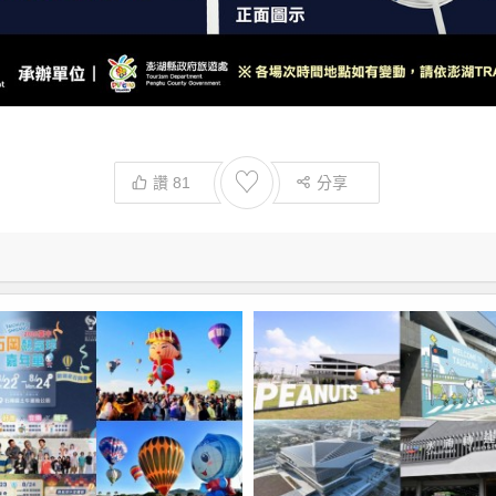
♡
讚
81
分享