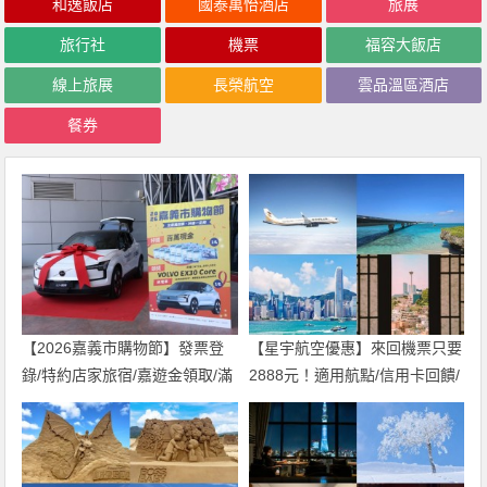
和逸飯店
國泰萬怡酒店
旅展
旅行社
機票
福容大飯店
線上旅展
長榮航空
雲品溫區酒店
餐券
【2026嘉義市購物節】發票登
【星宇航空優惠】來回機票只要
錄/特約店家旅宿/嘉遊金領取/滿
2888元！適用航點/信用卡回饋/
千送百活動一次看！
雄獅折扣碼一次看