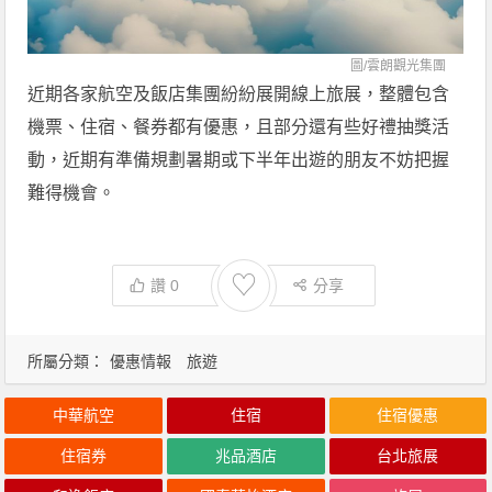
圖/
雲朗觀光集團
近期各家航空及飯店集團紛紛展開線上旅展，整體包含
機票、住宿、餐券都有優惠，且部分還有些好禮抽獎活
動，近期有準備規劃暑期或下半年出遊的朋友不妨把握
難得機會。
♡
讚
0
分享
所屬分類：
優惠情報
旅遊
中華航空
住宿
住宿優惠
住宿券
兆品酒店
台北旅展