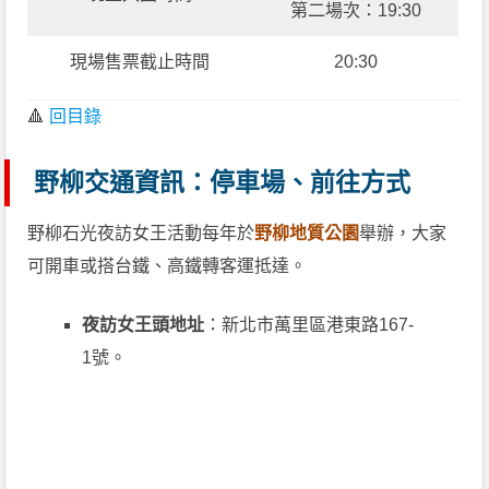
第二場次：19:30
現場售票截止時間
20:30
🔺
回目錄
野柳交通資訊：停車場、前往方式
野柳石光夜訪女王活動每年於
野柳地質公園
舉辦，大家
可開車或搭台鐵、高鐵轉客運抵達。
夜訪女王頭地址
：新北市萬里區港東路167-
1號。