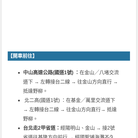
【開車前往】
中山高速公路(國道1號) ：
在金山╱八堵交流
道下 → 左轉接台二線 → 往金山方向直行 →
抵達野柳。
北二高(國道1號) ：在基金╱萬里交流道下
→ 左轉接台二線 → 往金山方向直行→ 抵達
野柳。
台北走2甲省道：
經陽明山、金山 → 接2號
省道往基隆方向前行 → 經國聖埔海灘不久