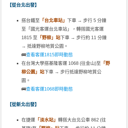
【從台北出發】
搭台鐵至
「台北車站」
下車 → 步行 5 分鐘
至「國光客運台北車站」，轉搭國光客運
1815 至
「野柳」站
下車 → 步行約 11 分鐘
→ 抵達野柳地質公園。
🚌
查看客運1815即時動態
在台灣大學搭基隆客運 1068 (往金山)至
「野
柳公園」站
下車 → 步行抵達野柳地質公
園。
🚌
查看客運1068即時動態
【從新北出發】
在捷運
「淡水站」
轉搭大台北公車 862 (往