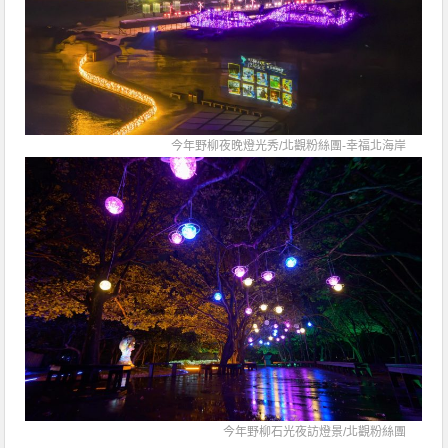
今年野柳夜晚燈光秀/
北觀粉絲團-幸福北海岸
今年野柳石光夜訪燈景/
北觀粉絲團