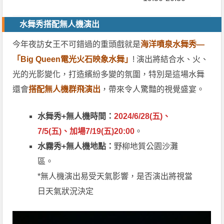
水舞秀搭配無人機演出
今年夜訪女王不可錯過的重頭戲就是
海洋噴泉水舞秀—
「Big Queen電光火石映象水舞」
! 演出將結合水、火、
光的光影變化，打造繽紛多變的氛圍，特別是這場水舞
還會
搭配無人機群飛演出
，帶來令人驚豔的視覺盛宴。
水舞秀+無人機時間：
2024/6/28(五)、
7/5(五)、加場7/19(五)20:00
。
水霧秀+無人機地點：
野柳地質公園沙灘
區。
*無人機演出易受天氣影響，是否演出將視當
日天氣狀況決定