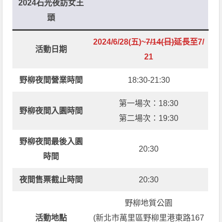
2024石光夜訪女王
頭
2024/6/28(五)~
7/14(日)
延長至7/
活動日期
21
野柳夜間營業時間
18:30-21:30
第一場次：18:30
野柳夜間入園時間
第二場次：19:30
野柳夜間最後入園
20:30
時間
夜間售票截止時間
20:30
野柳地質公園
活動地點
(新北市萬里區野柳里港東路167