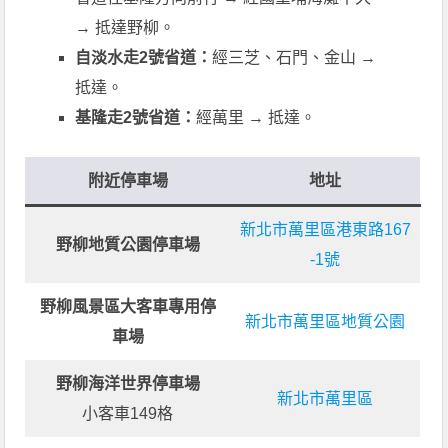
→ 抵達野柳。
自淡水走2號省道：
經三芝、石門、金山 →
抵達。
基隆走2號省道：
經萬里 → 抵達。
附近停車場
地址
新北市萬里區港東路167
野柳地質公園停車場
-1號
野柳風景區大客車專用停
新北市萬里區地質公園
車場
野柳海洋世界停車場
新北市萬里區
小客車149格