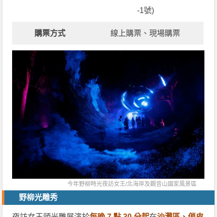
-1號)
購票方式
線上購票、現場購票
今年野柳時光夜訪女王/
北海岸及觀音山國家風景區
野柳光雕秀
夜訪女王頭光雕展演於
每晚 7 點 30 分起
在
沙灘區、俏皮