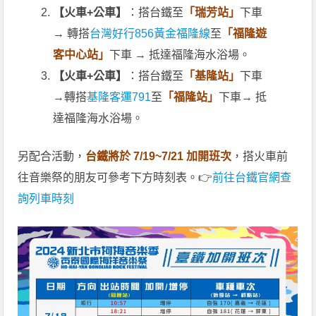
【火車+公車】
：搭台鐵至
「瑞芳站」
下車
→ 轉搭
台灣好行856黃金福隆線
至
「福隆遊
客中心站」
下車 → 抵達福隆海水浴場。
【火車+公車】
：搭台鐵至
「基隆站」
下車
→轉搭
基隆客運791
至
「福隆站」
下車→ 抵
達福隆海水浴場。
另配合活動，
台鐵將於 7/19~7/21 加開班次
，搭火車前
往音樂祭的朋友可參考下方時刻表。👉
前往台鐵官網查
詢列車時刻