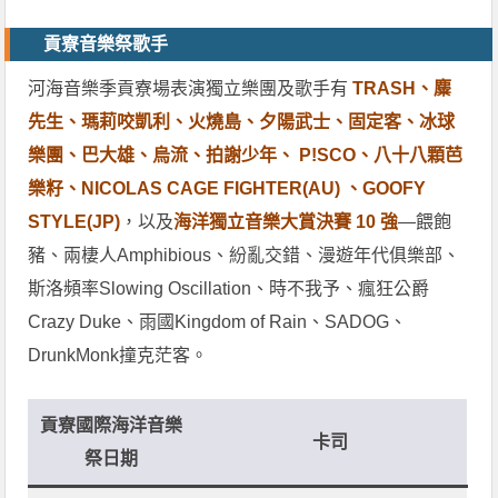
貢寮音樂祭歌手
河海音樂季貢寮場表演獨立樂團及歌手有
TRASH、麋
先生、瑪莉咬凱利、火燒島、夕陽武士、固定客、冰球
樂團、巴大雄、烏流、拍謝少年、 P!SCO、八十八顆芭
樂籽、NICOLAS CAGE FIGHTER(AU) 、GOOFY
STYLE(JP)
，以及
海洋獨立音樂大賞決賽 10 強
—餵飽
豬、兩棲人Amphibious、紛亂交錯、漫遊年代俱樂部、
斯洛頻率Slowing Oscillation、時不我予、瘋狂公爵
Crazy Duke、雨國Kingdom of Rain、SADOG、
DrunkMonk撞克茫客。
貢寮國際海洋音樂
卡司
祭日期