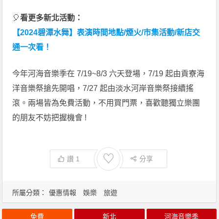
🎈
看更多新北活動：
【2024碧潭水舞】表演時間地點/煙火/市集活動/新店交
通一次看！
今年河海音樂季在 7/19~8/3 六天登場，7/19 起由貢寮海
洋音樂祭搶先開唱，7/27 起由淡水河岸音樂祭接續搖
滾。兩場皆為免費活動，不用買門票，喜歡聽獨立樂團
的朋友不妨把握機會 !
♡
讚
1
分享
所屬分類：
優惠情報
娛樂
旅遊
免費
新北
河海音樂季