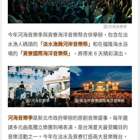
圖/
河海音樂季
今年河海音樂季與貢寮海洋音樂祭合併舉辦，包含在淡
水漁人碼頭的
「淡水漁舞河岸音樂祭」
和在福隆海水浴
場的
「貢寮國際海洋音樂祭」
，將帶來 6 天精彩演出。
圖/
圖/
河海音樂季
新北市貢寮國際海洋音樂祭
河海音樂季
是新北市政府舉辦的原創音樂盛事，每年邀
請多元曲風獨立樂團到場表演，是台灣夏天最受矚目的
音樂活動之一。今年在淡水及貢寮打造兩大音樂舞台，