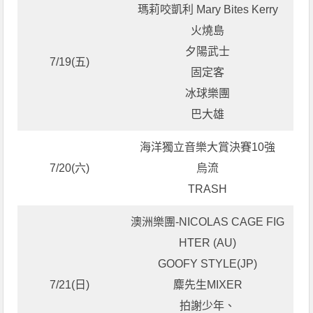
瑪莉咬凱利 Mary Bites Kerry
火燒島
夕陽武士
7/19(五)
固定客
冰球樂團
巴大雄
海洋獨立音樂大賞決賽10強
7/20(六)
烏流
TRASH
澳洲樂團-NICOLAS CAGE FIG
HTER (AU)
GOOFY STYLE(JP)
7/21(日)
麋先生MIXER
拍謝少年、