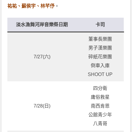
祐祐、蘇侯宇、林芊伃
。
淡水漁舞河岸音樂祭日期
卡司
董事長樂團
男子漢樂團
7/27(六)
碎紙花樂團
倒車入庫
SHOOT UP
四分衛
庸俗救星
7/28(日)
南西肯恩
公館青少年
八青哥