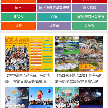
淡水
淡水漁舞河岸音樂祭
漁人碼頭
演唱會
貢寮
貢寮國際海洋音樂祭
音樂
音樂季
音樂祭
【2026當大人高校祭】時間地
【高雄親子遊樂園區】開幕及開
點/卡司/節目表/活動/直播/交
放時間/遊樂設施/停車場/交通一
通，免費入場！
次看！