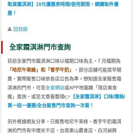
取貨霜淇淋】19元優惠券時間/使用期限，網購取件優
惠！
🔺
回目錄
全家霜淇淋門市查詢
目前全家門市霜淇淋口味以檔期口味為主，7 月檔期為
「哈尼午茉綠」和「香芋牛奶」
，部分店鋪可能提早開
賣，實際販售口味依各店公告為準。想知道全家販售霜
淇淋的門市，可至
全家網站
或APP地圖趣「限店美食
瘋」查詢，或至文章看整理👉
【全家霜淇淋】口味/價格/
買一送一優惠/全台販售門市查詢一次看！
另外根據網友分享，已販售哈尼午茉綠、香芋牛奶霜淇
淋的門市有中壢米干店、台南東山農會店、白河昶興