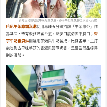
再睡五分鐘哈尼午茉綠霜淇淋、香芋牛奶霜淇淋/
全家便利商店
哈尼午茉綠霜淇淋
使用再睡五分鐘招牌「午茉綠茶」作
為基底，帶有淡雅蜂蜜香氣，整體口感清爽不膩口；
香
芋牛奶霜淇淋
則選用芋頭與牛奶製成，比例各半，主打
能吃到古早味芋頭的香濃與醇厚奶香，是唇齒間品嚐得
到的濃郁。