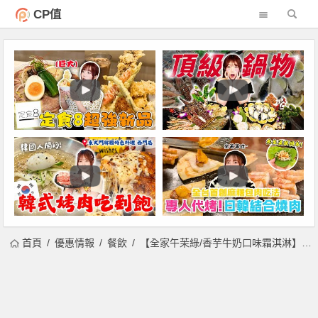
CP值
首頁
優惠情報
餐飲
【全家午茉綠/香芋牛奶口味霜淇淋】門市查詢/優惠/販售時間，再睡五分鐘聯名！