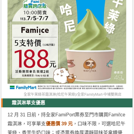
全家午茉綠茶霜淇淋(哈尼午茉綠)/
全家FamilyMart-中埔雙興店
霜淇淋單支優惠
12 月 31 日前，持全家FamiPort票券至門市購買Fami!ce
霜淇淋，可享單支
優惠價 39 元
，口味不限，可選哈尼午
茉綠、香芋牛奶口味；或憑票券換厚濃靜岡抹茶拿鐵優