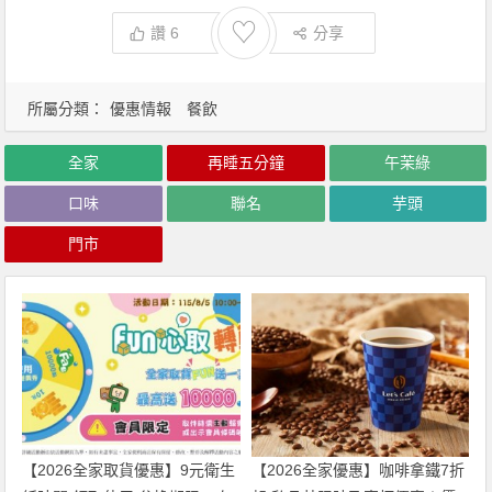
♡
讚
6
分享
所屬分類：
優惠情報
餐飲
全家
再睡五分鐘
午茉綠
口味
聯名
芋頭
門市
【2026全家取貨優惠】9元衛生
【2026全家優惠】咖啡拿鐵7折