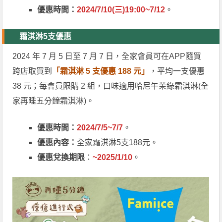
優惠時間：
2024/7/10(三)19:00~7/12
。
霜淇淋5支優惠
2024 年 7 月 5 日至 7 月 7 日，全家會員可在APP隨買
跨店取買到
「霜淇淋 5 支優惠 188 元」
，平均一支優惠
38 元；每會員限購 2 組，口味適用哈尼午茉綠霜淇淋(全
家再睡五分鐘霜淇淋)。
優惠時間：
2024/7/5~7/7
。
優惠內容：
全家霜淇淋5支188元。
優惠兌換期限
：
~2025/1/10
。