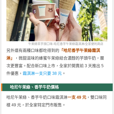
午茉綠茶芋頭口味-哈尼香芋午茉綠霜淇淋/
全家便利商店
另外還有兩種口味都吃得到的
「哈尼香芋午茉綠霜淇
淋」
，微甜滋味的蜂蜜午茉綠結合濃醇的芋頭牛奶，層
次更豐富。配合新口味上市，全家於開賣前 3 天推出 5
件優惠，
霜淇淋一支只要 38 元
。
哈尼午茉綠、香芋牛奶價格
哈尼午茉綠、香芋牛奶口味霜淇淋
一支 49 元
，雙口味同
樣 49 元，於全家特定門市販售。