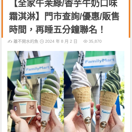
【全家午茉綠/香芋牛奶口味
霜淇淋】門市查詢/優惠/販售
時間，再睡五分鐘聯名！
✍️
離不開水的魚
2024 年 8 月 2 日
35,870