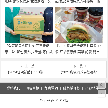
紙時間/領取使用/兌換期限一次
起/私品茶限時及寄杯優惠！價
看！
格/菜單一起看
【全家郵局宅配】89元運費優
【2026摩斯漢堡優惠】早餐.套
惠！全+郵包裹大小/重量/寄件教
餐.紅茶優惠券.菜單.訂餐.門市一
學一次看
次看！
上一篇
下一篇
【2024住宅補貼】113修繕及自購貸款利息補貼資格/線上申請一次看！
【2024奧運羽球男雙賽程】李洋王齊麟金牌戰比賽時間/免費看/比分一次看！
文
聯絡我們
問題回報
免責聲明
隱私權條款
招募夥伴
章
導
Copyright © CP值
覽