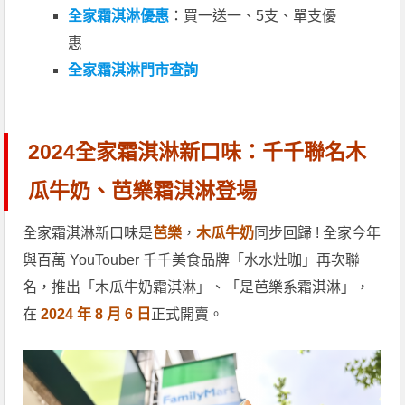
全家霜淇淋優惠
：買一送一、5支、單支優
惠
全家霜淇淋門市查詢
2024全家霜淇淋新口味：千千聯名木
瓜牛奶、芭樂霜淇淋登場
全家霜淇淋新口味是
芭樂
，
木瓜牛奶
同步回歸 ! 全家今年
與百萬 YouTouber 千千美食品牌「水水灶咖」再次聯
名，推出「木瓜牛奶霜淇淋」、「是芭樂系霜淇淋」，
在
2024 年 8 月 6 日
正式開賣。