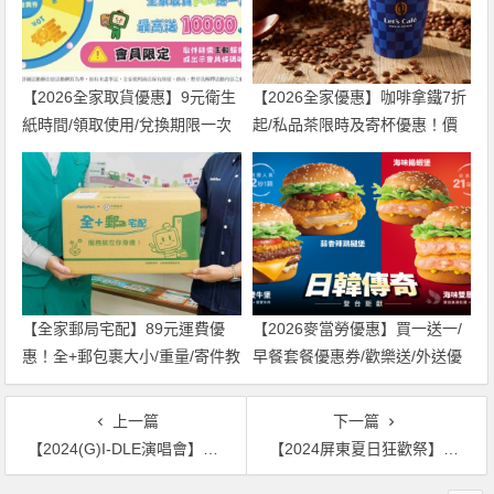
【2026全家取貨優惠】9元衛生
【2026全家優惠】咖啡拿鐵7折
紙時間/領取使用/兌換期限一次
起/私品茶限時及寄杯優惠！價
看！
格/菜單一起看
【全家郵局宅配】89元運費優
【2026麥當勞優惠】買一送一/
惠！全+郵包裹大小/重量/寄件教
早餐套餐優惠券/歡樂送/外送優
學一次看
惠/菜單整理
上一篇
下一篇
【2024(G)I-DLE演唱會】台灣時間地點/票價/購票售票，台北開唱！
【2024屏東夏日狂歡祭】免費演唱會/遊樂園/市集/展覽/暑假活動一次看！