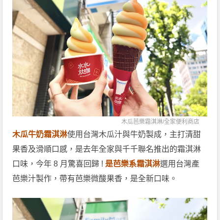
木瓜芭樂霜淇淋/
全家便利商店
木瓜牛奶霜淇淋
使用台灣木瓜汁與牛奶製成，主打清甜
果香及滑順口感，是去年全家與千千聯名推出的霜淇淋
口味，今年 8 月驚喜回歸 !
是芭樂系霜淇淋
選用台灣產
芭樂汁製作，帶有芭樂微酸果香，是全新口味。