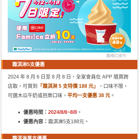
圖/
街口支付
霜淇淋5支優惠
2024 年 8 月 6 日至 8 月 8 日，全家會員在 APP 隨買跨
店取，可買到
「霜淇淋 5 支特價 188 元」
，口味不限，
可選木瓜牛奶或芭樂口味，
平均一支優惠 38 元
。
優惠時間：
2024/8/6~8/8
。
優惠內容：
霜淇淋5支188元。
霜淇淋單支優惠