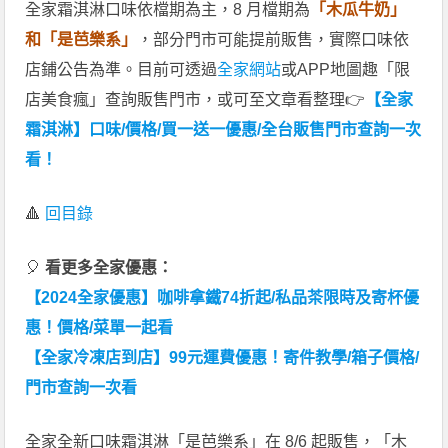
全家霜淇淋口味依檔期為主，8 月檔期為
「木瓜牛奶」
和「是芭樂系」
，部分門市可能提前販售，實際口味依
店鋪公告為準。目前可透過
全家網站
或APP地圖趣「限
店美食瘋」查詢販售門市，或可至文章看整理👉
【全家
霜淇淋】口味/價格/買一送一優惠/全台販售門市查詢一次
看！
🔺
回目錄
🎈
看更多全家優惠：
【2024全家優惠】咖啡拿鐵74折起/私品茶限時及寄杯優
惠！價格/菜單一起看
【全家冷凍店到店】99元運費優惠！寄件教學/箱子價格/
門市查詢一次看
全家全新口味霜淇淋「是芭樂系」在 8/6 起販售，「木