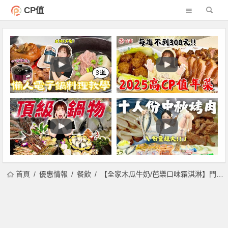
CP值
首頁
優惠情報
餐飲
【全家木瓜牛奶/芭樂口味霜淇淋】門市查詢/買一送一優惠，千千聯名！