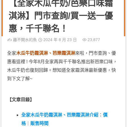
【全家木瓜牛奶/芭樂口味霜
淇淋】門市查詢/買一送一優
惠，千千聯名！
✍️
離不開水的魚
2024 年 8 月 23 日
23,877
全家
木瓜牛奶霜淇淋、芭樂霜淇淋
來啦，門市查詢、優
惠看這裡 ! 今年8月全家再與千千聯名推出新芭樂口味，
木瓜牛奶也復刻回歸。想知道全家霜淇淋最新優惠，快
到下文了解~
【文章目錄】
全家木瓜牛奶霜淇淋、芭樂霜淇淋介紹
：
價
格
｜
販售時間