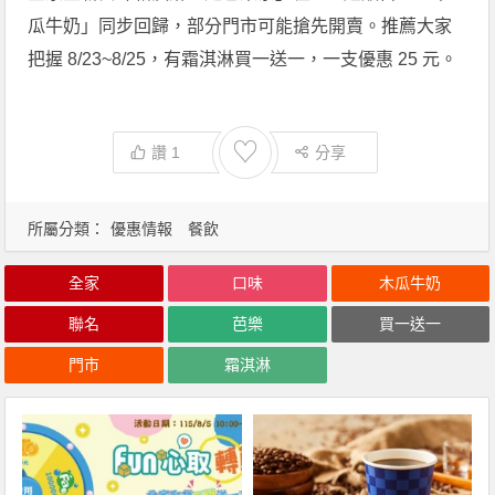
瓜牛奶」同步回歸，部分門市可能搶先開賣。推薦大家
把握 8/23~8/25，有霜淇淋買一送一，一支優惠 25 元。
♡
讚
1
分享
所屬分類：
優惠情報
餐飲
全家
口味
木瓜牛奶
聯名
芭樂
買一送一
門市
霜淇淋