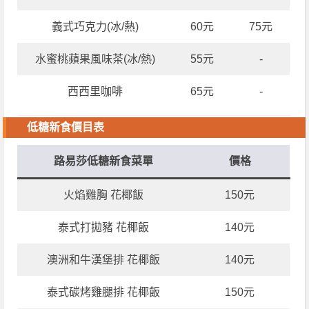
義式巧克力(冰/熱)
60元
75元
水蜜桃蘋果風味茶(冰/熱)
55元
-
西西里咖啡
65元
-
低糖新食價目表
路易莎低糖新食菜單
價格
火焰雞胸 花椰飯
150元
泰式打拋豬 花椰飯
140元
澳洲和牛漢堡排 花椰飯
140元
泰式碳烤雞腿排 花椰飯
150元