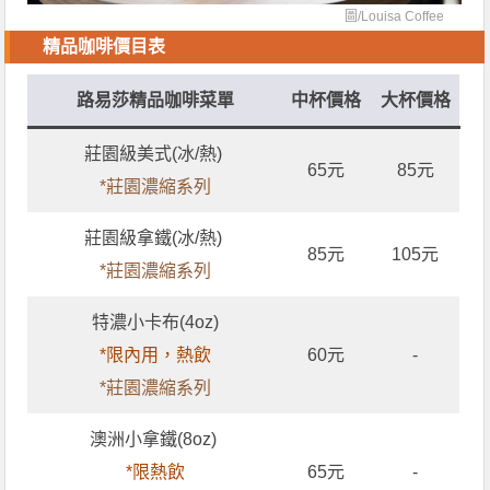
圖/
Louisa Coffee
精品咖啡價目表
路易莎精品咖啡菜單
中杯價格
大杯價格
莊園級美式(冰/熱)
65元
85元
*莊園濃縮系列
莊園級拿鐵(冰/熱)
85元
105元
*莊園濃縮系列
特濃小卡布(4oz)
*限內用，熱飲
60元
-
*莊園濃縮系列
澳洲小拿鐵(8oz)
*限熱飲
65元
-