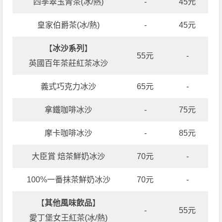
四季翠玉青茶(冰/熱)
-
45元
皇家伯爵茶(冰/熱)
-
45元
【
冰沙系列
】
55元
-
英國百年茶莊紅茶冰沙
義式巧克力冰沙
65元
-
拿鐵咖啡冰沙
-
75元
摩卡咖啡冰沙
-
85元
大臣賞 焙茶鮮奶冰沙
70元
-
100%一番抹茶鮮奶冰沙
70元
-
【
其他風味飲品
】
-
55元
愛丁堡女王紅茶(冰/熱)