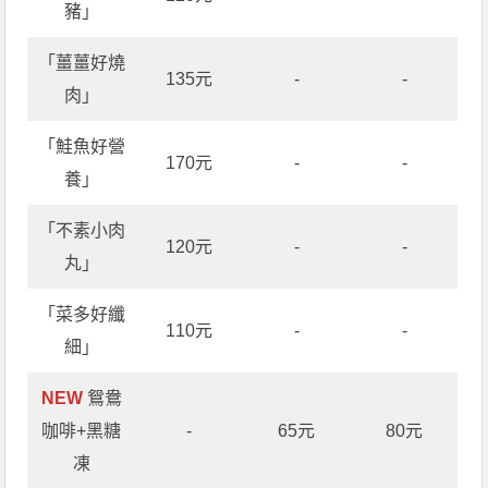
豬」
「薑薑好燒
135元
-
-
肉」
「鮭魚好營
170元
-
-
養」
「不素小肉
120元
-
-
丸」
「菜多好纖
110元
-
-
細」
NEW
鴛鴦
咖啡+黑糖
-
65元
80元
凍