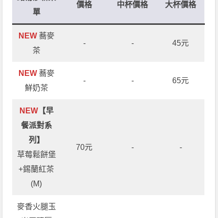
價格
中杯價格
大杯價格
單
NEW
蕎麥
-
-
45元
茶
NEW
蕎麥
-
-
65元
鮮奶茶
NEW
【早
餐派對系
列】
70元
-
-
草莓鬆餅堡
+錫蘭紅茶
(M)
麥香火腿玉