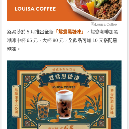
圖/
Louisa Coffee
路易莎於 5 月推出全新
「鴛鴦黑糖凍」
，鴛鴦咖啡加黑
糖凍中杯 65 元、大杯 80 元，全飲品可加 10 元搭配黑
糖凍。