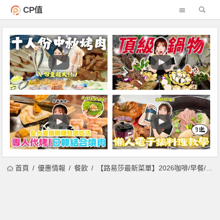
CP值
首頁
優惠情報
餐飲
【路易莎最新菜單】2026咖啡/早餐/蛋糕/輕食/飲料/貝果價格一次看！