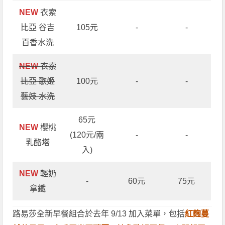
NEW
衣索
比亞 谷吉
105元
-
-
百香水洗
NEW
衣索
比亞 歌姬
100元
-
-
藝妓 水洗
65元
NEW
櫻桃
(120元/兩
-
-
乳酪塔
入)
NEW
輕奶
-
60元
75元
拿鐵
路易莎全新早餐組合於去年 9/13 加入菜單，包括
紅麴蔓