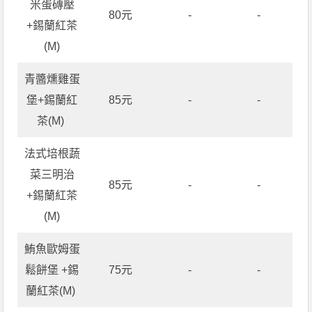
米蛋磚壓
80元
-
-
+錫蘭紅茶
(M)
青醬燻雞蛋
堡+錫蘭紅
85元
-
-
茶(M)
法式培根蔬
菜三明治
85元
-
-
+錫蘭紅茶
(M)
鮪魚歐姆蛋
鬆餅堡 +錫
75元
-
-
蘭紅茶(M)