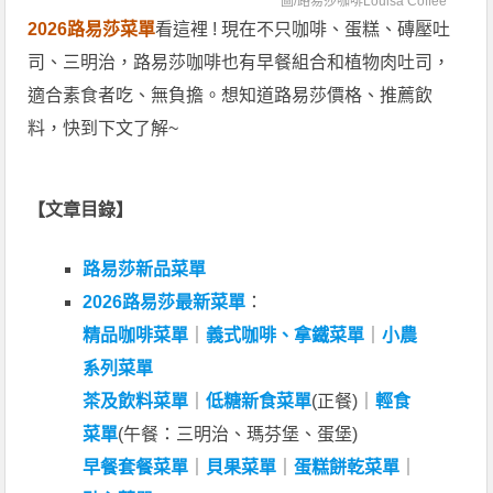
圖/
路易莎咖啡Louisa Coffee
2026路易莎菜單
看這裡 ! 現在不只咖啡、蛋糕、磚壓吐
司、三明治，路易莎咖啡也有早餐組合和植物肉吐司，
適合素食者吃、無負擔。想知道路易莎價格、推薦飲
料，快到下文了解~
【文章目錄】
路易莎新品菜單
2026路易莎最新菜單
：
精品咖啡菜單
｜
義式咖啡、拿鐵菜單
｜
小農
系列菜單
茶及飲料菜單
｜
低糖新食菜單
(正餐)｜
輕食
菜單
(午餐：三明治、瑪芬堡、蛋堡)
早餐套餐菜單
｜
貝果菜單
｜
蛋糕餅乾菜單
｜