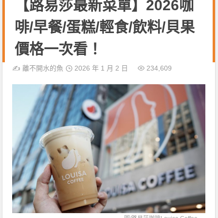
【路易莎最新菜單】2026咖
啡/早餐/蛋糕/輕食/飲料/貝果
價格一次看！
✍️
離不開水的魚
2026 年 1 月 2 日
234,609