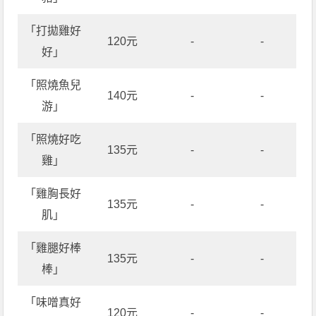
「打拋雞好
120元
-
-
好」
「照燒魚兒
140元
-
-
游」
「照燒好吃
135元
-
-
雞」
「雞胸長好
135元
-
-
肌」
「雞腿好棒
135元
-
-
棒」
「味噌真好
120元
-
-