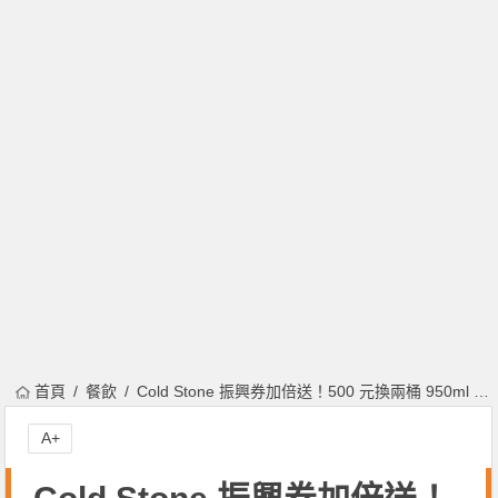
首頁
餐飲
Cold Stone 振興券加倍送！500 元換兩桶 950ml 享樂桶（價值 1160 元）！還有一個月份 Cold Stone、聯名冰淇淋蛋糕！還不與好友相約吃冰淇淋？
A+