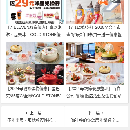
【7-ELEVEN取貨優惠】拿霜淇
【7-11霜淇淋】2025全台門市
淋、思樂冰、COLD STONE優
查詢/最新口味/買一送一優惠整
惠券！
理
【2024母親節蛋糕優惠】星巴
【2024母親節優惠整理】百貨
克/85度C/全聯/COLD STONE/
公司.餐廳.飯店活動及蛋糕預購
台北/台中一次看！
一次看
上一篇
下一篇
不能出國，那就報復性烤肉吧！ Costco中秋燒烤組搶先開跑！
咖啡控的你怎麼能錯過？西雅圖全新濃淬咖啡球極品盒裝咖啡，在 7-ELEVEN 買一送一囉！振興優惠冰沙加 140 元以下飲品只要 200 元！