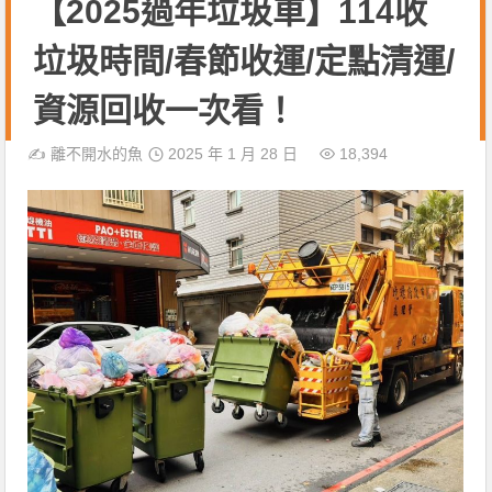
【2025過年垃圾車】114收
垃圾時間/春節收運/定點清運/
資源回收一次看！
✍️
離不開水的魚
2025 年 1 月 28 日
18,394