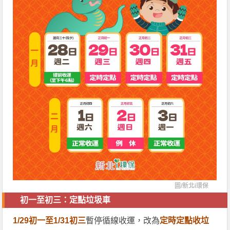
圖/
新北i環保
初一至初三：定點垃圾車
1/29初一至1/31初三
暫停循線收運，改為
定時定點收垃