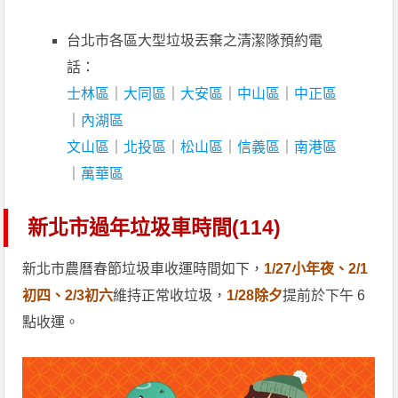
台北市各區大型垃圾丟棄之清潔隊預約電
話：
士林區
｜
大同區
｜
大安區
｜
中山區
｜
中正區
｜
內湖區
文山區
｜
北投區
｜
松山區
｜
信義區
｜
南港區
｜
萬華區
新北市過年垃圾車時間(114)
新北市農曆春節垃圾車收運時間如下，
1/27小年夜、2/1
初四、2/3初六
維持正常收垃圾，
1/28除夕
提前於下午 6
點收運。