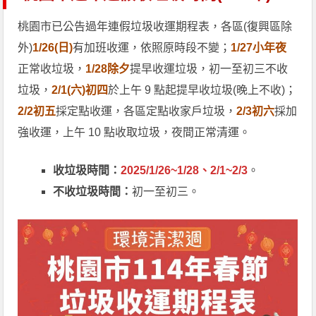
桃園市已公告過年連假垃圾收運期程表，各區(復興區除
外)
1/26(日)
有加班收運，依照原時段不變；
1/27小年夜
正常收垃圾，
1/28除夕
提早收運垃圾，初一至初三不收
垃圾，
2/1(六)初四
於上午 9 點起提早收垃圾(晚上不收)；
2/2初五
採定點收運，各區定點收家戶垃圾，
2/3初六
採加
強收運，上午 10 點收取垃圾，夜間正常清運。
收垃圾時間：
2025/1/26~1/28、2/1~2/3
。
不收垃圾時間：
初一至初三。