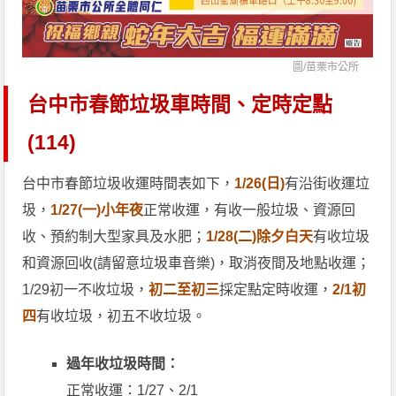
圖/
苗栗市公所
台中市春節垃圾車時間、定時定點
(114)
台中市春節垃圾收運時間表如下，
1/26(日)
有沿街收運垃
圾，
1/27(一)小年夜
正常收運，有收一般垃圾、資源回
收、預約制大型家具及水肥；
1/28(二)除夕白天
有收垃圾
和資源回收(請留意垃圾車音樂)，取消夜間及地點收運；
1/29初一不收垃圾，
初二至初三
採定點定時收運，
2/1初
四
有收垃圾，初五不收垃圾。
過年收垃圾時間：
正常收運：1/27、2/1