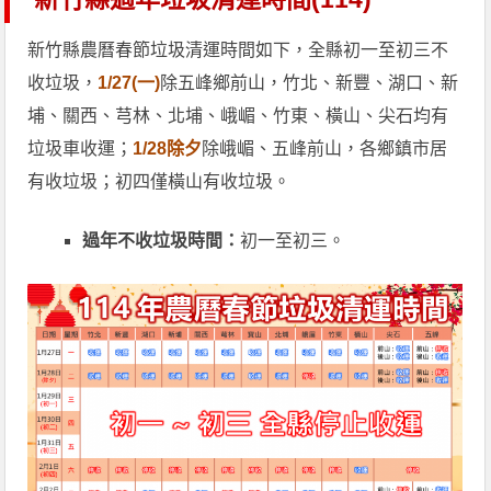
新竹縣農曆春節垃圾清運時間如下，全縣初一至初三不
收垃圾，
1/27(一)
除五峰鄉前山，竹北、新豐、湖口、新
埔、關西、芎林、北埔、峨嵋、竹東、橫山、尖石均有
垃圾車收運；
1/28除夕
除峨嵋、五峰前山，各鄉鎮市居
有收垃圾；初四僅橫山有收垃圾。
過年不收垃圾時間：
初一至初三。