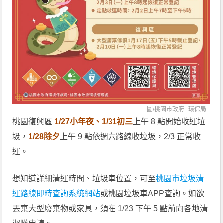
圖/
桃園市政府
環保局
桃園復興區
1/27小年夜、1/31初三
上午 8 點開始收運垃
圾，
1/28除夕
上午 9 點依週六路線收垃圾，2/3 正常收
運。
想知道詳細清運時間、垃圾車位置，可至
桃園市垃圾清
運路線即時查詢系統網站
或桃園垃圾車APP查詢。如欲
丟棄大型廢棄物或家具，須在 1/23 下午 5 點前向各地清