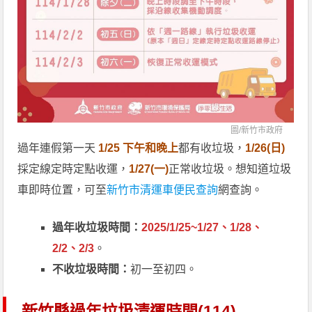
圖/
新竹市政府
過年連假第一天
1/25 下午和晚上
都有收垃圾，
1/26(日)
採定線定時定點收運，
1/27(一)
正常收垃圾。想知道垃圾
車即時位置，可至
新竹市清運車便民查詢
網查詢。
過年收垃圾時間：
2025/1/25~1/27、1/28、
2/2、2/3
。
不收垃圾時間：
初一至初四。
新竹縣過年垃圾清運時間(114)