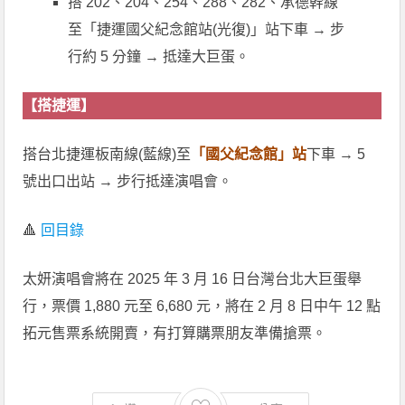
搭 202、204、254、288、282、承德幹線
至「捷運國父紀念館站(光復)」站下車 → 步
行約 5 分鐘 → 抵達大巨蛋。
【搭捷運】
搭台北捷運板南線(藍線)至
「國父紀念館」站
下車 → 5
號出口出站 → 步行抵達演唱會。
🔺
回目錄
太妍演唱會將在 2025 年 3 月 16 日台灣台北大巨蛋舉
行，票價 1,880 元至 6,680 元，將在 2 月 8 日中午 12 點
拓元售票系統開賣，有打算購票朋友準備搶票。