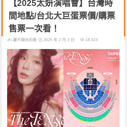
【2025太妍演唱會】台灣時
間地點/台北大巨蛋票價/購票
售票一次看！
✍️
離不開水的魚
2025 年 2 月 3 日
18,323