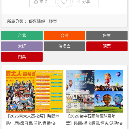
♡
讚
2
分享
所屬分類：
優惠情報
娛樂
台北
台灣
售票
太妍
演唱會
購票
門票
【2026當大人高校祭】時間地
【2026台中石岡熱氣球嘉年
點/卡司/節目表/活動/直播/交
華】時間/場次購票/煙火/活動/交