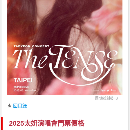
圖/
遠雄創藝FB
🔺
回目錄
2025太妍演唱會門票價格