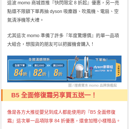
這波 momo 商城首推『快閃限定 8 折起』優惠，另一亮
點還不限額下單再抽 dyson 吸塵器、吹風機、電扇、空
氣清淨機等大禮。
尤其這次 momo 準備了許多『年度驚爆價』的單一品項
大組合，想囤貨的朋友可以把握機會購入！
圖 /
理膚寶水 momo 品牌旗艦館
B5 全面修復霜另享買五送一！
像是各方大推從嬰兒到成人都能使用的『B5 全面修復
霜』這次單一品項除享 84 折優惠，還會加贈小樣贈品。