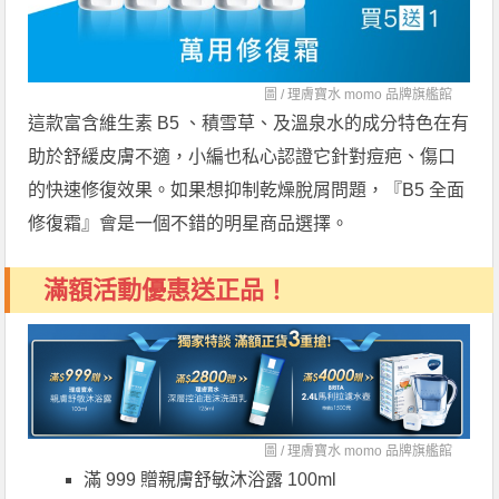
圖 /
理膚寶水 momo 品牌旗艦館
這款富含維生素 B5 、積雪草、及溫泉水的成分特色在有
助於舒緩皮膚不適，小編也私心認證它針對痘疤、傷口
的快速修復效果。如果想抑制乾燥脫屑問題，『B5 全面
修復霜』會是一個不錯的明星商品選擇。
滿額活動優惠送正品！
圖 /
理膚寶水 momo 品牌旗艦館
滿 999 贈親膚舒敏沐浴露 100ml