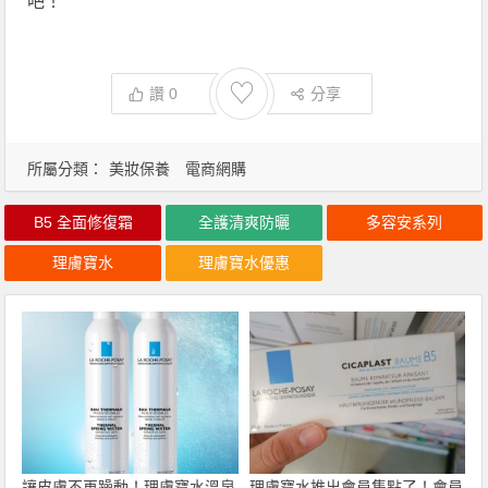
吧！
♡
讚
0
分享
所屬分類：
美妝保養
電商網購
B5 全面修復霜
全護清爽防曬
多容安系列
理膚寶水
理膚寶水優惠
讓皮膚不再躁動！理膚寶水溫泉
理膚寶水推出會員集點了！會員