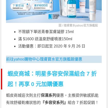
圖 /
理膚寶水yahoo官方旗艦館
不限額下單送青春潔膚凝膠 15ml
滿 $1600 送溫泉舒緩噴液150ml
活動優惠：即日起至 2020 年 9 月 26 日
前往yahoo購物中心理膚寶水官方旗艦館優惠
蝦皮商城：明星多容安保濕組合 7 折
起！再享 0 元加購優惠
蝦皮商城這次則主打
保濕系列
優惠，主推提供敏感肌能
有效舒緩乾癢狀態的
『多容安系列』
組合 7 折起促銷！