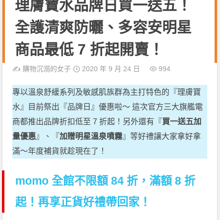
理膚寶水品牌日買一送五！
全護清爽防曬、多容安明星
商品最低 7 折起開賣！
✍️
購物沉溺的女子
2020 年 9 月 24 日
994
專以溫泉舒緩系列及敏感肌族群為主打特色的『理膚寶
水』目前祭出『品牌日』優惠啦～ 這次官方三大旗艦電
商都推出品牌折扣低至 7 折起！另外還有『
買一送五加
量優惠
』、『
加贈明星溫泉噴霧
』等好禮讓大家拿好拿
滿～年度補貨就趁現在了！
momo 全館不限額 84 折，滿額 8 折
起！再享正貨好禮帶回家
！