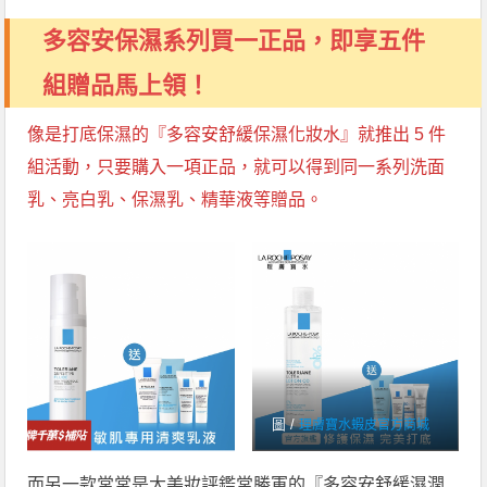
多容安保濕系列買一正品，即享五件
組贈品馬上領！
像是打底保濕的『多容安舒緩保濕化妝水』就推出 5 件
組活動，只要購入一項正品，就可以得到同一系列洗面
乳、亮白乳、保濕乳、精華液等贈品。
圖 /
理膚寶水蝦皮官方商城
而另一款常常是大美妝評鑑常勝軍的『多容安舒緩濕潤