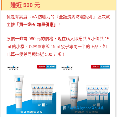
賺近 500 元
像是有高度 UVA 防曬力的『全護清爽防曬系列 』這次就
主推
『買一送五
加量優惠』
！
原價一條需 980 元的價格，現在購入即贈共 5 小條共 15
ml 的小樣，以容量來說 15ml 幾乎等同一半的正品，如
此算來便等同現賺近 500 元啦！
圖 /
理膚寶水yahoo官方旗艦館