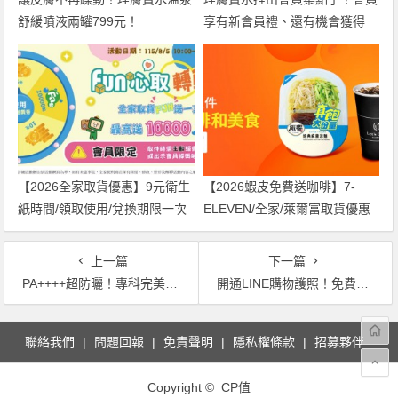
舒緩噴液兩罐799元！
享有新會員禮、還有機會獲得
1500元購物金！
【2026全家取貨優惠】9元衛生
【2026蝦皮免費送咖啡】7-
紙時間/領取使用/兌換期限一次
ELEVEN/全家/萊爾富取貨優惠
看！
兌換方式一起看
上一篇
下一篇
PA++++超防曬！專科完美清透潤色隔離乳一瓶只要140 買就送限量贈品PF超微米深層潔顏泥、潔顏乳、水嫩面膜在MOMO購物
開通LINE購物護照！免費City Cafe拿鐵馬上喝，再領500點 LINE Points大紅包！
文
聯絡我們
問題回報
免責聲明
隱私權條款
招募夥伴
章
導
Copyright © CP值
覽