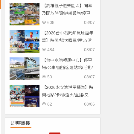
【高雄親子遊樂園區】開幕
及開放時間/遊樂設施/停車
場/交通一次看！
608
08/07
【2026台中石岡熱氣球嘉年
華】時間/場次購票/煙火/活
動/交通，土牛運動公園登
484
08/07
場！
【台中水湳轉運中心】停車
場/公車/國道客運站點/活動/
交通，啟用免費停車！
50
08/07
【2026永安漁港星繽樂】時
間地點/卡司/煙火/直播/交
通，免費入場！
82
08/06
即時熱搜