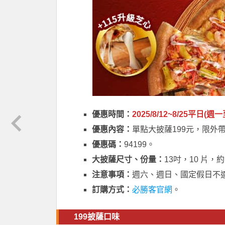
優惠時間：
2025/8/12~8/25平日(週
優惠內容：
單點大披薩199元，限外
優惠碼：
94199。
大披薩尺寸、份量：
13吋，10 片，約 
注意事項：
週六、週日、國定假日不
訂購方式：
必勝客官網
。
199披薩口味