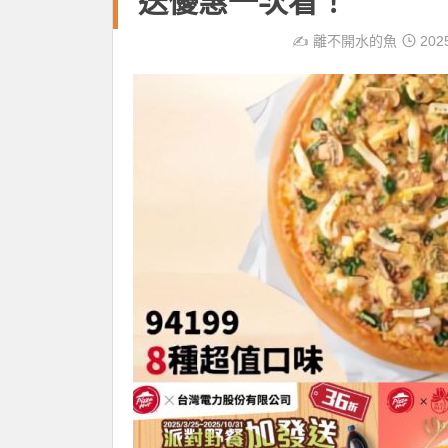
送優惠一次看！
✍️
離不開水的魚
202