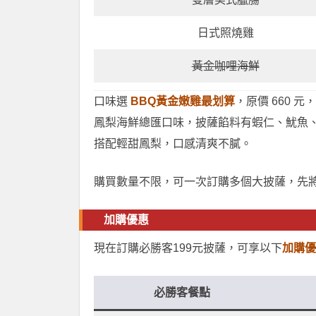
日式照燒雞
黃金咖哩海鮮
口味選
BBQ黃金嫩雞最划算
，原價 660 
鳳梨海鮮總匯口味，披薩餡料有蝦仁、魷魚
搭配輕甜鳳梨，口感清爽不膩。
購買數量不限，可一次訂購多個大披薩，先將
加購優惠
現在訂購必勝客199元披薩，可享以下
加購優
必勝客餐點