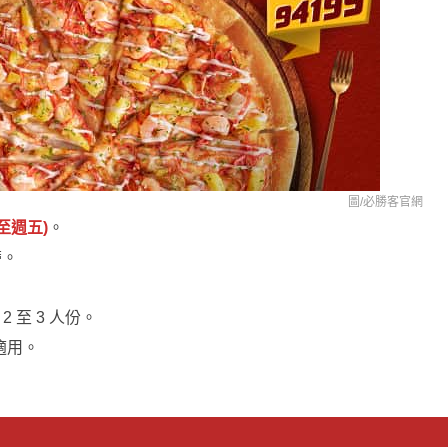
圖/必勝客官網
一至週五)
。
帶。
2 至 3 人份。
適用。