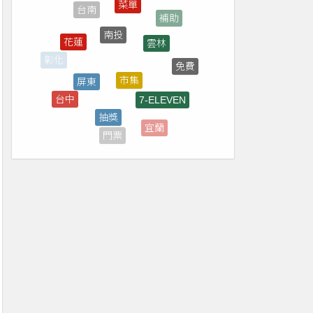
南投
雲林
花蓮
市集
屏東
免費
彰化
7-ELEVEN
台中
抽獎
煙火
宜蘭
門票
新北
新竹
買一送一