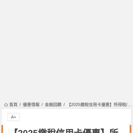
首頁
優惠情報
金融回饋
【2025繳稅信用卡優惠】所得稅/房屋稅/牌照稅分期0利率/回饋一次看！
A+