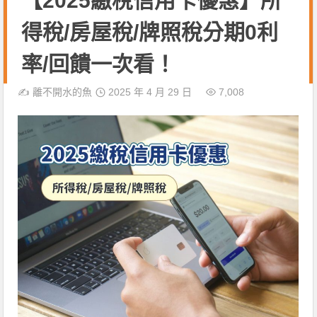
【2025繳稅信用卡優惠】所
得稅/房屋稅/牌照稅分期0利
率/回饋一次看！
✍️
離不開水的魚
2025 年 4 月 29 日
7,008