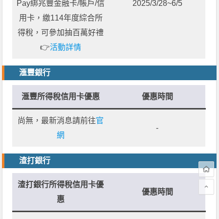
Pay綁兆豐金融卡/帳戶/信
2025/3/28~6/5
用卡，繳114年度綜合所
得稅，可參加抽百萬好禮
👉
活動詳情
滙豐銀行
滙豐所得稅信用卡優惠
優惠時間
尚無，最新消息請前往
官
-
網
渣打銀行
渣打銀行所得稅信用卡優
優惠時間
惠