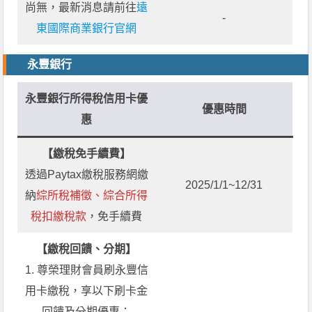
尚無，最新消息請前往
遠
-
東國際商業銀行官網
永豐銀行
永豐銀行所得稅信用卡優
優惠時間
惠
【繳稅免手續費】
透過Paytax繳稅服務網繳
2025/1/1~12/31
納
綜所稅補徵、綜合所得
稅扣繳稅款
，免手續費
【繳稅回饋、分期】
1. 尊榮理財會員刷永豐信
用卡繳稅，享以下刷卡金
回饋及分期優惠：