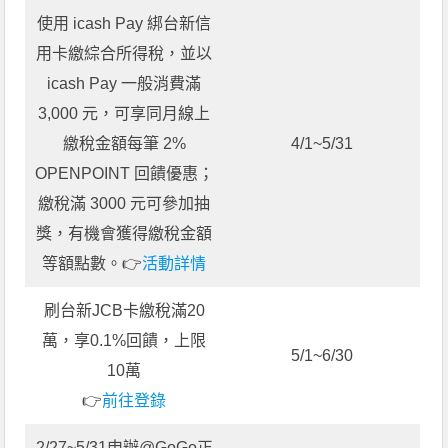
使用 icash Pay 綁台新信
用卡繳綜合所得稅，並以
icash Pay 一般消費滿
3,000 元，可享同月線上
繳稅金額每筆 2%
4/1~5/31
OPENPOINT 回饋優惠；
繳稅滿 3000 元可參加抽
獎，有機會獲得繳稅金額
等額點數。👉
活動詳情
刷台新JCB卡繳稅滿20
萬，享0.1%回饋，上限
5/1~6/30
10萬
👉
前往登錄
2/27~5/31申辦@GoGo正