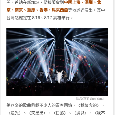
開，首站在新加坡，緊接著會到
中國上海、深圳、北
京、南京、重慶、香港、馬來西亞
等地巡迴演出，其中
台灣站確定在 8/16、8/17 高雄舉行。
圖/
孫燕姿 Sun Yanzi
孫燕姿的歌曲乘載不少人的青春回憶，〈我懷念的〉、
〈逆光〉、〈天黑黑〉、〈日落〉、〈遇見〉、〈我不