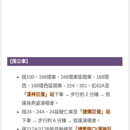
【搭公車】
搭100、168環東、168環東區間車、168環
西、168環西區間車、224、301、紅62A至
「漢神巨蛋」站
下車 → 步行約 2 分鐘 → 抵
達孫燕姿演唱會。
搭24、24A、24延駛仁美至
「捷運巨蛋」站
下車 → 步行約 6 分鐘 → 抵達演唱會。
搭217A/217B新昌幹線至
「
博愛路口(漢神巨