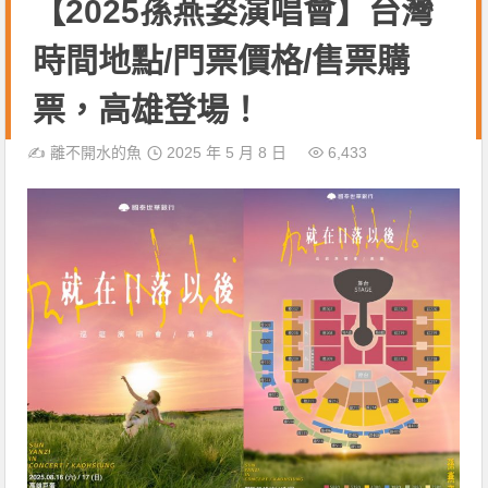
【2025孫燕姿演唱會】台灣
時間地點/門票價格/售票購
票，高雄登場！
✍️
離不開水的魚
2025 年 5 月 8 日
6,433