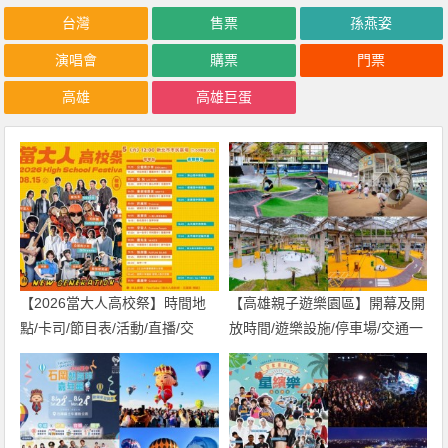
台灣
售票
孫燕姿
演唱會
購票
門票
高雄
高雄巨蛋
【2026當大人高校祭】時間地
【高雄親子遊樂園區】開幕及開
點/卡司/節目表/活動/直播/交
放時間/遊樂設施/停車場/交通一
通，免費入場！
次看！