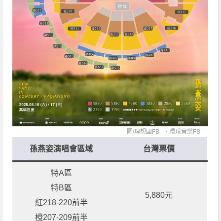
圖/
理想國FB
、
環球音樂FB
孫燕姿演唱會區域
台灣票價
特A區
特B區
5,880元
紅218-220前半
橙207-209前半