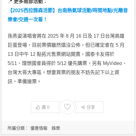
📍
更多南部活動：
【2025西拉雅森活節】台南熱氣球活動/時間地點/光雕音
樂會/交通一次看！
孫燕姿演唱會將在 2025 年 8 月 16 日及 17 日台灣高雄
巨蛋登場，目前票價雖然還沒公佈，但已確定會在 5 月
13 日中午 12 點拓元售票網站開賣，國泰卡友得於
5/11、理想國會員得於 5/12 優先購票，另有 MyVideo、
台灣大哥大專區。想要買票的朋友不妨先記下以上資
訊，準備搶票。
♡
讚
0
分享
所屬分類：
優惠情報
娛樂