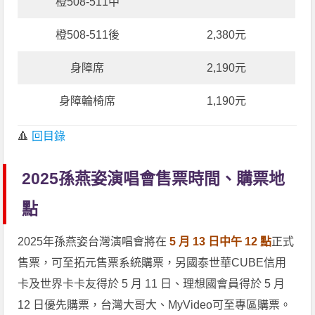
橙508-511中
橙508-511後
2,380元
身障席
2,190元
身障輪椅席
1,190元
🔺
回目錄
2025孫燕姿演唱會售票時間、購票地
點
2025年孫燕姿台灣演唱會將在
5 月 13 日中午 12 點
正式
售票，可至拓元售票系統購票，另國泰世華CUBE信用
卡及世界卡卡友得於 5 月 11 日、理想國會員得於 5 月
12 日優先購票，台灣大哥大、MyVideo可至專區購票。