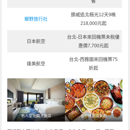
餐
挪威追北極光12天9晚
鄉野旅行社
218,000元起
台北-日本來回機票未稅優
日本航空
惠價7,700元起
台北-西雅圖來回機票75
達美航空
折起
名人堂花園大飯店
台中林酒店餐廳