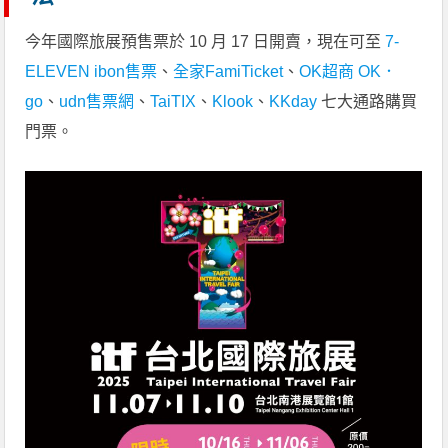
今年國際旅展預售票於 10 月 17 日開賣，現在可至
7-
ELEVEN ibon售票
、
全家FamiTicket
、
OK超商 OK．
go
、
udn售票網
、
TaiTIX
、
Klook
、
KKday
七大通路購買
門票。