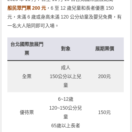
般民眾門票 200 元
，6 至 12 歲兒童和長者優惠 150
元，未滿 6 歲或身高未滿 120 公分幼童及嬰兒免費，有
一名大人陪同即可入場。
台北國際旅展門
對象
展期票價
票
成人
全票
150公分以上兒
200元
童
6~12歲
120~150公分兒
優待票
150元
童
65歲以上長者