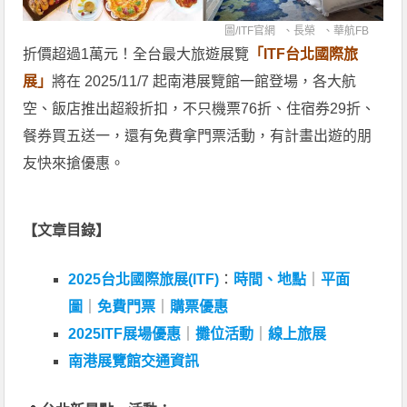
圖/
ITF官網
、
長榮
、
華航FB
折價超過1萬元！全台最大旅遊展覽
「ITF台北國際旅
展」
將在 2025/11/7 起南港展覽館一館登場，各大航
空、飯店推出超殺折扣，不只機票76折、住宿券29折、
餐券買五送一，還有免費拿門票活動，有計畫出遊的朋
友快來搶優惠。
【文章目錄】
2025台北國際旅展(ITF)
：
時間、地點
｜
平面
圖
｜
免費門票
｜
購票優惠
2025ITF展場優惠
｜
攤位活動
｜
線上旅展
南港展覽館交通資訊