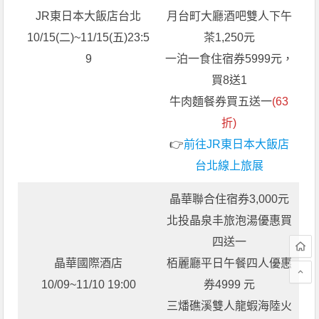
JR東日本大飯店台北
月台町大廳酒吧雙人下午
10/15(二)~11/15(五)23:5
茶1,250元
9
一泊一食住宿券5999元，
買8送1
牛肉麵餐券買五送一
(63
折)
👉
前往JR東日本大飯店
台北線上旅展
晶華聯合住宿券3,000元
北投晶泉丰旅泡湯優惠買
四送一
晶華國際酒店
栢麗廳平日午餐四人優惠
10/09~11/10 19:00
券4999 元
三燔礁溪雙人龍蝦海陸火