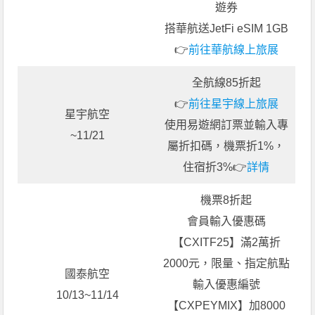
遊券
搭華航送JetFi eSIM 1GB
👉
前往華航線上旅展
全航線85折起
👉
前往星宇線上旅展
星宇航空
使用易遊網訂票並輸入專
~11/21
屬折扣碼，機票折1%，
住宿折3%👉
詳情
機票8折起
會員輸入優惠碼
【CXITF25】滿2萬折
2000元，限量、指定航點
國泰航空
輸入優惠編號
10/13~11/14
【CXPEYMIX】加8000