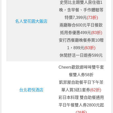
史努比主題雙人房住宿1
晚，含早餐、手作體驗等
特價7,399元
(73折)
名人堂花園大飯店
兩廳聯合600元平日餐飲
抵用劵優惠499元
(83折)
安打西餐廳晚餐券買10贈
1，899元
(63折)
休閒舒活一日遊券599元
Cheers歡飲廊哞哞雙牛套
餐雙人券58折
凱菲屋自助餐平日下午茶
台北君悅酒店
單人買3送1套券
(62折)
彩日本料理 雙自助餐通用
平日午餐雙人券2800元起
(76折)