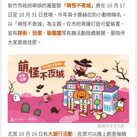
新竹市政府舉辦的萬聖節
「萌怪不夜城」
將在 10 月 17
日至 10 月 31 日登場，今年與卡娜赫拉的小動物聯名，
以「萌怪不夜城」為主題，在市府周邊打造可愛裝置，
並有
踩街、扭蛋、躲貓貓
等有趣活動陸續展開，要陪伴
大家度過佳節。
圖/
新竹市文化局
尤其 10 月 24 日有
大遊行活動
，民眾可以換上創意吸睛