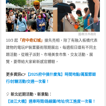
圖/
新北市政府
10/3 起
「府中奇幻城」
搶先亮相，除了有融入板橋代表
建物的電玩IP裝置藝術限期展出，每週假日還有不同主
題活動，從親子派對、市場美食市集、交友活動、展
覽，要帶給大家嶄新感官體驗，
更多資訊👉
【2025府中搞什麼鬼】時間地點/萬聖節遊
行/討糖活動/交通一次看！
🎈
新北近期活動、新景點：
【淡江大橋】通車時間/路線圖/地址/完工進度一次看！