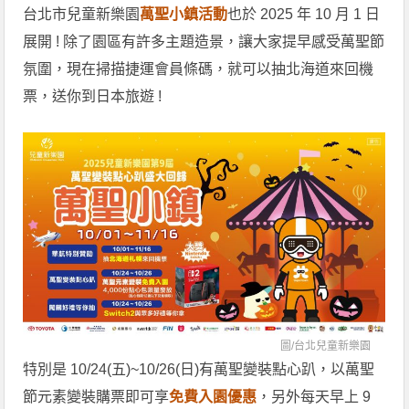
台北市兒童新樂園
萬聖小鎮活動
也於 2025 年 10 月 1 日
展開 ! 除了園區有許多主題造景，讓大家提早感受萬聖節
氛圍，現在掃描捷運會員條碼，就可以抽北海道來回機
票，送你到日本旅遊 !
圖/
台北兒童新樂園
特別是 10/24(五)~10/26(日)有萬聖變裝點心趴，以萬聖
節元素變裝購票即可享
免費入園優惠
，另外每天早上 9