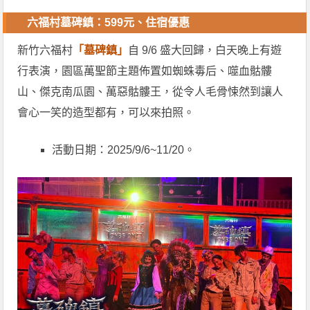
六福村墓碑鎮：599元、住宿優惠
新竹六福村
「墓碑鎮」
自 9/6 盛大回歸，白天晚上有遊
行表演，園區萬聖節主題佈置如蜘蛛毒后、噬血骷髏
山、傑克南瓜園、萬惡骷髏王，從令人毛骨悚然到讓人
會心一笑的造型都有，可以來拍照。
活動日期：2025/9/6~11/20。