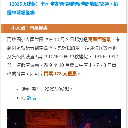
【2025火球祭】卡司陣容/票價/購票/時間地點/交通，桃
園棒球場登場！
小人國：門票優惠
而桃園小人國樂園也在 10 月 2 日起打造
萬聖節造景
，來
到園區就能看到南瓜怪、鬼魅蜘蛛網、骷髏海兵等童趣
又驚悚的裝置 ! 其中 10/4~10/6 中秋連假，10/10~10/12
雙十連假有優惠，憑 9 至 10 月發票中有 1、7、8 任兩
碼的發票，即可享
門票 178 元優惠
。
活動時間：2025/10/2起。
👉
詳情