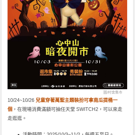
圖/
村舍集市
10/24~10/26
兒童穿著萬聖主題裝扮可拿南瓜提桶一
個
，在現場消費滿額可抽任天堂 SWITCH2，可以來走
走逛逛。
活動時間：2025/10/3~11/2，每週五至日。