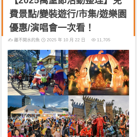
【2025萬聖節活動整理】免
費景點/變裝遊行/市集/遊樂園
優惠/演唱會一次看！
✍️
離不開水的魚
2025 年 10 月 22 日
11,705