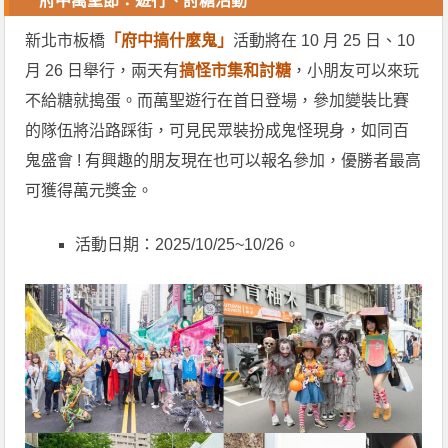
府中萬聖節：遊行、討糖活動
新北市板橋
「府中搞什麼鬼」
活動將在 10 月 25 日、10
月 26 日舉行，兩天有
搞怪市集和討糖
，小朋友可以來玩
不給糖就搗蛋。而萬聖遊行在首日登場，參加變裝比賽
的隊伍將沿路踩街，可見民眾裝扮成鬼怪現身，如同百
鬼盛會 ! 有興趣的朋友現在也可以報名參加，優勝者最高
可獲得萬元獎金。
活動日期：2025/10/25~10/26。