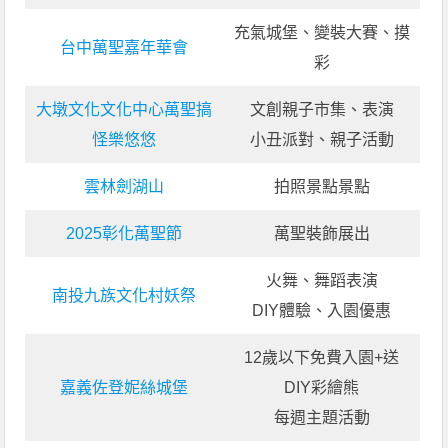
充氣城堡、變裝大賽、摸
台中萬聖嘉年華會
彩
大墩文化文化中心萬聖搞
文創親子市集、表演
怪樂悠悠
小丑派對、親子活動
雲林劍湖山
拍照景點景點
2025彰化萬聖節
萬聖裝飾展出
火舞、舞蹈表演
南投九族文化村妖祭
DIY體驗、入園優惠
12歲以下免費入園+送
嘉義佐登妮絲城堡
DIY彩繪熊
每週主題活動