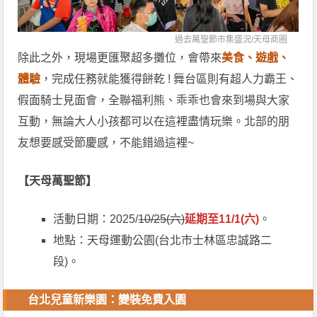
過去萬聖節市集盛況/
天母商圈
除此之外，現場更匯聚超多攤位，會帶來
美食、遊戲、
體驗
，完成任務就能獲得餅乾 ! 舞台區則有超人力霸王、
假面騎士見面會，全聯福利熊、乖乖也會來到場與大家
互動，無論大人小孩都可以在這裡盡情玩樂。北部的朋
友想要感受節慶感，不能錯過這裡~
【天母萬聖節】
活動日期：2025/
10/25(六)
延期至11/1(六)
。
地點：天母運動公園(台北市士林區忠誠路二
段)。
台北兒童新樂園：變裝免費入園