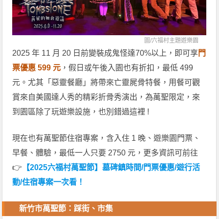
圖/
六福村主題遊樂園
2025 年 11 月 20 日前變裝成鬼怪達70%以上，即可享
門
票優惠 599 元
，假日或午後入園也有折扣，最低 499
元。尤其「惡靈餐廳」將帶來亡靈屍骨特餐，用餐可觀
賞來自美國達人秀的精彩折骨秀演出，為萬聖限定，來
到園區除了玩遊樂設施，也別錯過這裡 !
現在也有萬聖節住宿專案，含入住 1 晚、遊樂園門票、
早餐、體驗，最低一人只要 2750 元，更多資訊可前往
👉
【2025六福村萬聖節】墓碑鎮時間/門票優惠/遊行活
動/住宿專案一次看！
新竹市萬聖節：踩街、市集