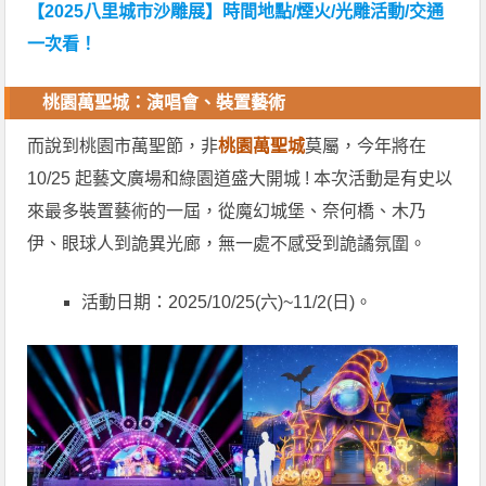
【2025八里城市沙雕展】時間地點/煙火/光雕活動/交通
一次看！
桃園萬聖城：演唱會、裝置藝術
而說到桃園市萬聖節，非
桃園萬聖城
莫屬，今年將在
10/25 起藝文廣場和綠園道盛大開城 ! 本次活動是有史以
來最多裝置藝術的一屆，從魔幻城堡、奈何橋、木乃
伊、眼球人到詭異光廊，無一處不感受到詭譎氛圍。
活動日期：2025/10/25(六)~11/2(日)。