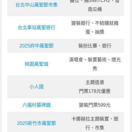
攤位、抽SWITCH2、發
台北中山萬聖節市集
南瓜桶
變裝遊行、不給糖就搗
台北車站萬聖遊行
蛋、抽獎
2025府中萬聖節
裝扮比賽、遊行
演唱會、裝置藝術、燈光
桃園萬聖城
秀
主題造景
小人國
門票178元優惠
六福村墓碑鎮
變裝門票599元
卡娜赫拉主題裝置、遊
2025新竹市萬聖節
行、市集