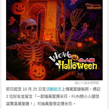
圖/
小人國主題樂園
即日起至 10 月 25 日至
活動貼文
上傳萬聖變裝照，標記
2 位好友並留言「一起嗑萬聖爆米花，FUN鬧小人國怪
誕驚喜萬聖趣！」可抽萬聖限定爆米花。