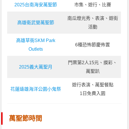
2025台南海安萬聖節
市集、遊行、比賽
南瓜燈光秀、表演、遊街
高雄衛武營萬聖節
活動
高雄草衙SKM Park
6種恐怖節慶佈置
Outlets
門票第2人15元、摸彩、
2025義大萬聖月
萬聖趴
遊行表演、萬聖餐點
花蓮遠雄海洋公園小鬼祭
1日免費入園
萬聖節時間