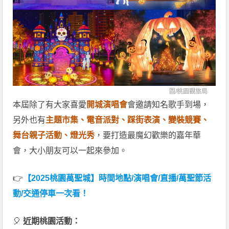
圖/
桃園觀旅局
本屆除了有大家喜愛
開城演唱會
會邀請知名歌手到場，
另外也有
主題市集、電音派對、踩街表演、變裝競賽、
舞台親子活動、燈光秀
，要打造最魔幻歡樂的嘉年華
會，大小朋友可以一起來參加。
👉
【2025桃園萬聖城】時間地點/演唱會/直播/萬聖節活
動/交通停車一次看！
🎈
近期桃園活動：