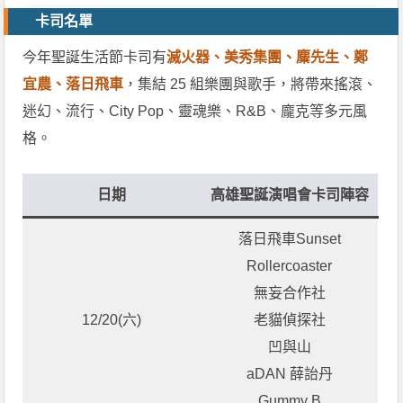
卡司名單
今年聖誕生活節卡司有
滅火器、美秀集團、麋先生、鄭
宜農、落日飛車
，集結 25 組樂團與歌手，將帶來搖滾、
迷幻、流行、City Pop、靈魂樂、R&B、龐克等多元風
格。
日期
高雄聖誕演唱會卡司陣容
落日飛車Sunset
Rollercoaster
無妄合作社
12/20(六)
老貓偵探社
凹與山
aDAN 薛詒丹
Gummy B