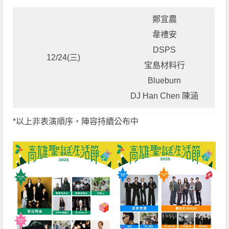
鄭宜農
韋禮安
DSPS
12/24(三)
宝島材料行
Blueburn
DJ Han Chen 陳涵
*以上非表演順序，陣容持續公布中