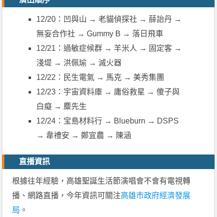
12/20：凹與山 → 老貓偵探社 → 薛詒丹 →
無妄合作社 → Gummy B → 落日飛車
12/21：過敏症候群 → 羊米人 → 固定客 →
淺堤 → 洪佩瑜 → 滅火器
12/22：民生電氣 → 馬克 → 美秀集團
12/23：宇宙資料庫 → 庸俗救星 → 傻子與
白癡 → 麋先生
12/24：宝島材料行 → Blueburn → DSPS
→ 韋禮安 → 鄭宜農 → 陳涵
直播資訊
根據往年經驗，高雄聖誕生活節演唱會不會有電視轉
播、網路直播，今年資訊可關注
高雄市政府經濟發展
局
。