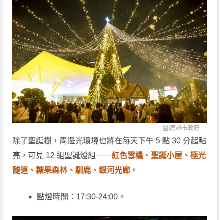
圖/
高雄市政府
除了聖誕樹，周邊光環境也將在每天下午 5 點 30 分起點
亮，可見 12 組聖誕燈組——
紅色雪橇、聖誕小屋、極光
隧道、糖果森林、馴鹿、銀河光廊
。
點燈時間：17:30-24:00。