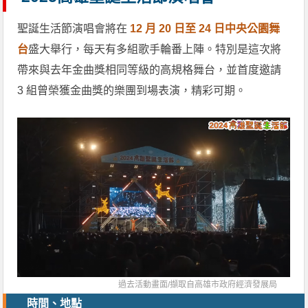
聖誕生活節演唱會將在
12 月 20 日至 24 日中央公園舞
台
盛大舉行，每天有多組歌手輪番上陣。特別是這次將
帶來與去年金曲獎相同等級的高規格舞台，並首度邀請
3 組曾榮獲金曲獎的樂團到場表演，精彩可期。
過去活動畫面/擷取自
高雄市政府經濟發展局
時間、地點