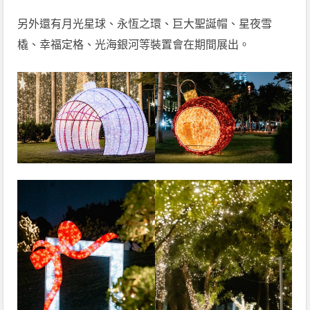
另外還有月光星球、永恆之環、巨大聖誕帽、星夜雪
橇、幸福定格、光海銀河等裝置會在期間展出。