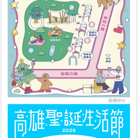
圖/
攤商FB