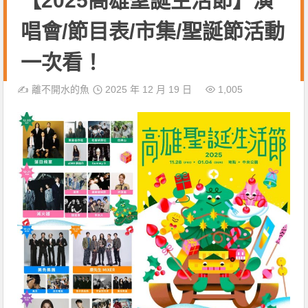
【2025高雄聖誕生活節】演
唱會/節目表/市集/聖誕節活動
一次看！
✍️
離不開水的魚
2025 年 12 月 19 日
1,005