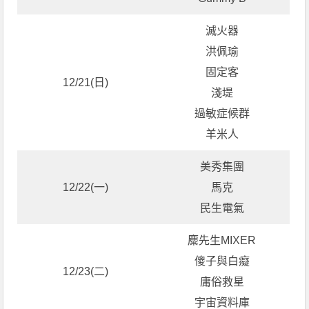
滅火器
洪佩瑜
固定客
12/21(日)
淺堤
過敏症候群
羊米人
美秀集團
12/22(一)
馬克
民生電氣
麋先生MIXER
傻子與白癡
12/23(二)
庸俗救星
宇宙資料庫