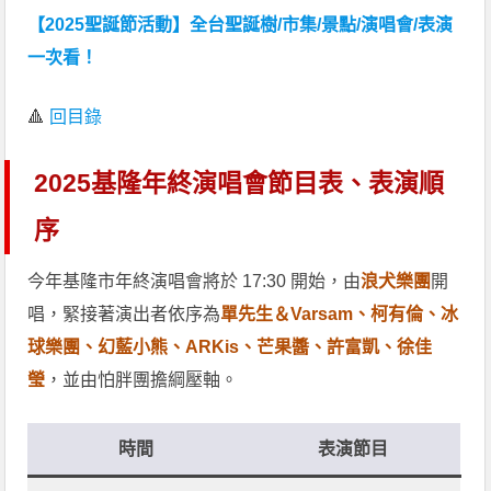
【2025聖誕節活動】全台聖誕樹/市集/景點/演唱會/表演
一次看！
🔺
回目錄
2025基隆年終演唱會節目表、表演順
序
今年基隆市年終演唱會將於 17:30 開始，由
浪犬樂團
開
唱，緊接著演出者依序為
單先生＆Varsam、柯有倫、冰
球樂團、幻藍小熊、ARKis、芒果醬、許富凱、徐佳
瑩
，並由怕胖團擔綱壓軸。
時間
表演節目