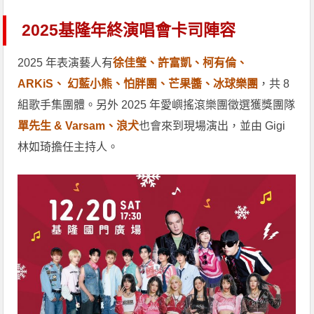
2025基隆年終演唱會卡司陣容
2025 年表演藝人有
徐佳瑩、許富凱、柯有倫、
ARKiS、 幻藍小熊、怕胖團、芒果醬、冰球樂團
，共 8
組歌手集團體。另外 2025 年愛嶼搖滾樂團徵選獲獎團隊
單先生 & Varsam、浪犬
也會來到現場演出，並由 Gigi
林如琦擔任主持人。