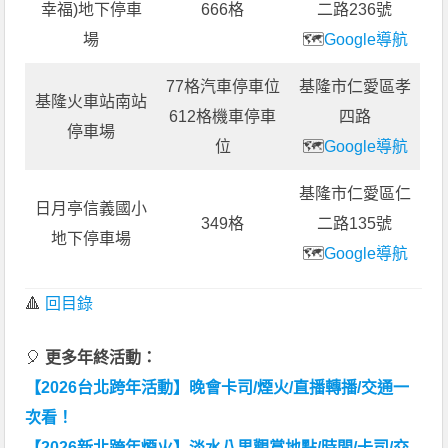
幸福)地下停車
666格
二路236號
場
🗺️
Google導航
77格汽車停車位
基隆市仁愛區孝
基隆火車站南站
612格機車停車
四路
停車場
位
🗺️
Google導航
基隆市仁愛區仁
日月亭信義國小
349格
二路135號
地下停車場
🗺️
Google導航
🔺
回目錄
🎈
更多年終活動：
【2026台北跨年活動】晚會卡司/煙火/直播轉播/交通一
次看！
【2026新北跨年煙火】淡水八里觀賞地點/時間/卡司/交