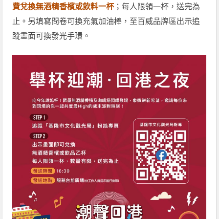
費兌換無酒精香檳或飲料一杯
；每人限領一杯，送完為
止。另填寫問卷可換充氣加油棒，至百威品牌區出示追
蹤畫面可換發光手環。