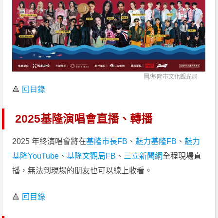
圖/
基隆市文化觀光局
🔺
回目錄
2025基隆演唱會直播、轉播
2025 年終演唱會將在
基隆市長FB
、
魅力基隆FB
、
魅力
基隆YouTube
、
基隆文觀局FB
、
三立新聞網
全程現場直
播，無法到現場的朋友也可以線上收看。
🔺
回目錄