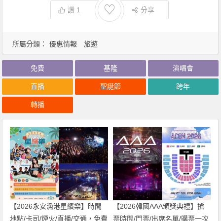
♡
讚
1
分享
所屬分類：
優惠情報
旅遊
免費
基隆
演唱會
直播
聖誕節
跨年
轉播
【2026永安漁港星繽樂】時間
【2026韓國AAA頒獎典禮】搶
地點/卡司/煙火/直播/交通，免費
票時間/門票/出席名單/購票一次