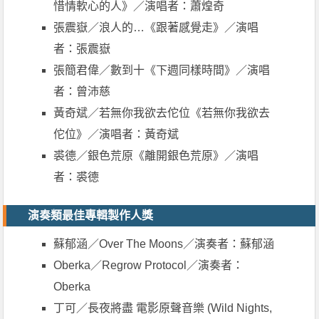
惜情軟心的人》／演唱者：蕭煌奇
張震嶽／浪人的…《跟著感覺走》／演唱
者：張震嶽
張簡君偉／數到十《下週同樣時間》／演唱
者：曾沛慈
黃奇斌／若無你我欲去佗位《若無你我欲去
佗位》／演唱者：黃奇斌
裘德／銀色荒原《離開銀色荒原》／演唱
者：裘德
演奏類最佳專輯製作人獎
蘇郁涵／Over The Moons／演奏者：蘇郁涵
Oberka／Regrow Protocol／演奏者：
Oberka
丁可／長夜將盡 電影原聲音樂 (Wild Nights,