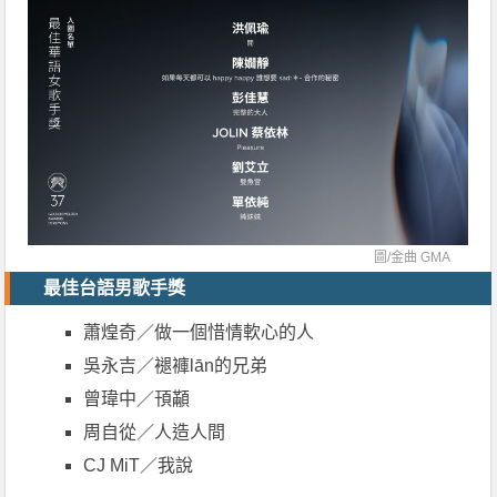
圖/
金曲 GMA
最佳台語男歌手獎
蕭煌奇／做一個惜情軟心的人
吳永吉／褪褲lān的兄弟
曾瑋中／頇顢
周自從／人造人間
CJ MiT／我說