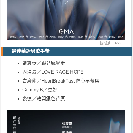
圖/
金曲 GMA
最佳華語男歌手獎
張震嶽／跟著感覺走
周湯豪／LOVE RAGE HOPE
盧廣仲／HeartBreakFast 傷心早餐店
Gummy B／更好
裘德／離開銀色荒原