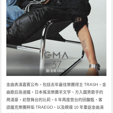
圖/
金曲 GMA
金曲表演嘉賓公布，包括去年最佳樂團得主 TRASH，金
曲歌后孫淑媚，日本搖滾樂團羊文学，方入圍男歌手的
周湯豪，初登舞台的比莉，6 年再度登台的田馥甄，客
語龐克樂團粹垢 TRAEGO，以及睽違 10 年重返金曲演