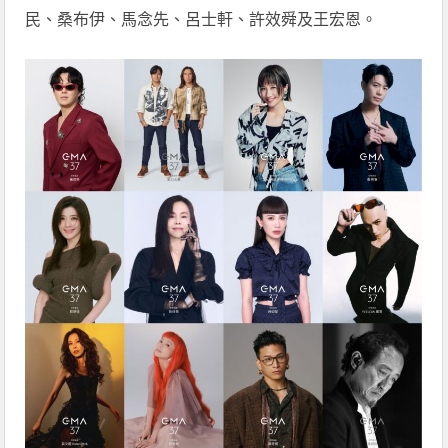
民、桑布伊、馬念先、呂士軒、許效舜及王宏恩。