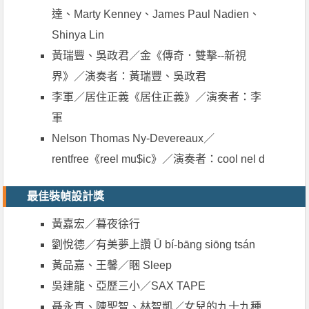
達、Marty Kenney、James Paul Nadien、
Shinya Lin
黃瑞豐、吳政君／金《傳奇．雙擊--新視
界》／演奏者：黃瑞豐、吳政君
李軍／居住正義《居住正義》／演奏者：李
軍
Nelson Thomas Ny-Devereaux／
rentfree《reel mu$ic》／演奏者：cool nel d
最佳裝幀設計獎
黃嘉宏／暮夜徐行
劉悅德／有美夢上讚 Ū bí-bāng siōng tsán
黃品嘉、王馨／睏 Sleep
吳建龍、亞歷三小／SAX TAPE
聶永真、陳聖智、林智凱／女兒的九十九種