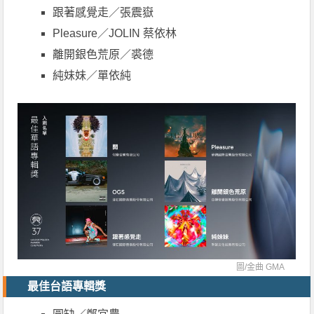
跟著感覺走／張震嶽
Pleasure／JOLIN 蔡依林
離開銀色荒原／裘德
純妹妹／單依純
圖/
金曲 GMA
最佳台語專輯獎