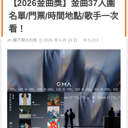
【2026金曲獎】金曲37入圍
名單/門票/時間地點/歌手一次
看！
✍️
離不開水的魚
2026 年 6 月 18 日
5,213