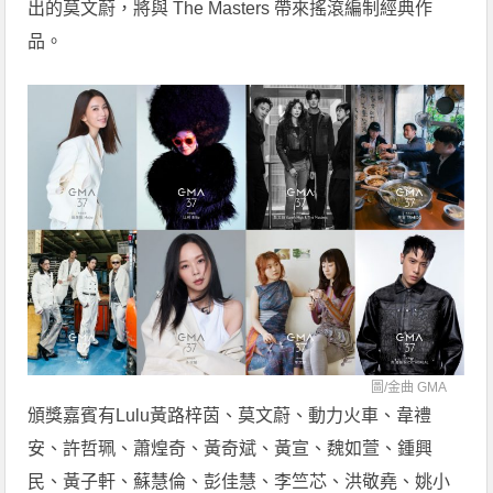
出的莫文蔚，將與 The Masters 帶來搖滾編制經典作
品。
圖/
金曲 GMA
頒獎嘉賓有Lulu黃路梓茵、莫文蔚、動力火車、韋禮
安、許哲珮、蕭煌奇、黃奇斌、黃宣、魏如萱、鍾興
民、黃子軒、蘇慧倫、彭佳慧、李竺芯、洪敬堯、姚小