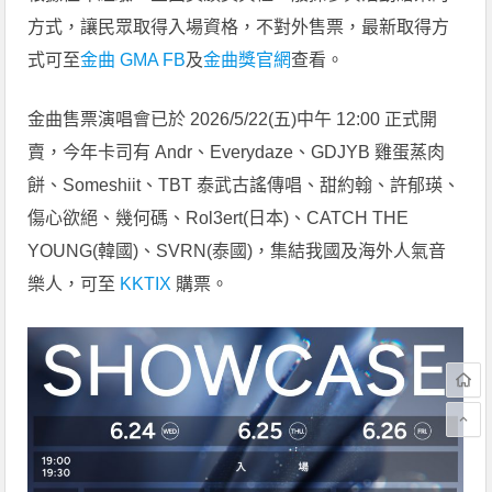
方式，讓民眾取得入場資格，不對外售票，最新取得方
式可至
金曲 GMA FB
及
金曲獎官網
查看。
金曲售票演唱會已於 2026/5/22(五)中午 12:00 正式開
賣，今年卡司有 Andr、Everydaze、GDJYB 雞蛋蒸肉
餅、Someshiit、TBT 泰武古謠傳唱、甜約翰、許郁瑛、
傷心欲絕、幾何碼、Rol3ert(日本)、CATCH THE
YOUNG(韓國)、SVRN(泰國)，集結我國及海外人氣音
樂人，可至
KKTIX
購票。