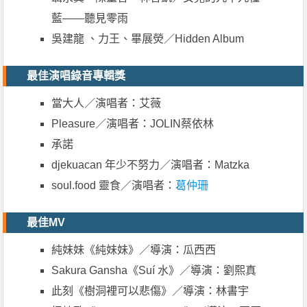
藍——聽見零雨
吳建龍 、力王、畢展熒／Hidden Album
最佳演唱錄音專輯獎
當大人／演唱者：艾薇
Pleasure／演唱者：JOLIN蔡依林
承諾
djekuacan 年少不努力／演唱者：Matzka
soul.food 靈食／演唱者：
葛仲珊
最佳MV
純妹妹《純妹妹》／導演：瓜西西
Sakura Gansha《Suí 水》／導演：劉熙真
此刻《樹洞裡可以悲傷》／導演：林書宇