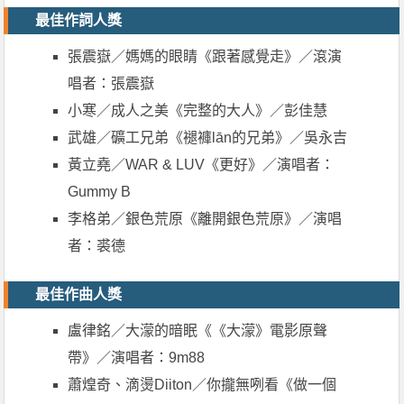
最佳作詞人獎
張震嶽／媽媽的眼睛《跟著感覺走》／滾演
唱者：張震嶽
小寒／成人之美《完整的大人》／彭佳慧
武雄／礦工兄弟《褪褲lān的兄弟》／吳永吉
黃立堯／WAR & LUV《更好》／演唱者：
Gummy B
李格弟／銀色荒原《離開銀色荒原》／演唱
者：裘德
最佳作曲人獎
盧律銘／大濛的暗眠《《大濛》電影原聲
帶》／演唱者：9m88
蕭煌奇、滴燙Diiton／你攏無咧看《做一個