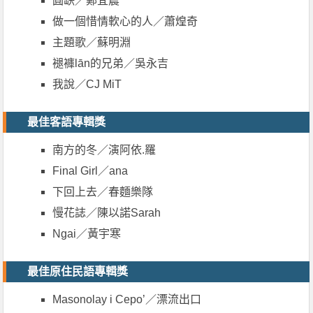
圓缺／鄭宜農
做一個惜情軟心的人／蕭煌奇
主題歌／蘇明淵
褪褲lān的兄弟／吳永吉
我說／CJ MiT
最佳客語專輯獎
南方的冬／演阿依.羅
Final Girl／ana
下回上去／春麵樂隊
慢花誌／陳以諾Sarah
Ngai／黃宇寒
最佳原住民語專輯獎
Masonolay i Cepo’／漂流出口