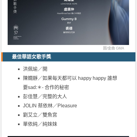
圖/
金曲 GMA
最佳華語女歌手獎
洪佩瑜／開
陳嫺靜／如果每天都可以 happy happy 誰想
要sad:＊- 合作的秘密
彭佳慧／完整的大人
JOLIN 蔡依林／Pleasure
劉艾立／雙魚宮
單依純／純妹妹