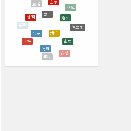
台中
煙火
桃園
新竹
台東
停車場
市集
免費
南投
屏東
宜蘭
補助
7-ELEVEN
優惠券
高雄