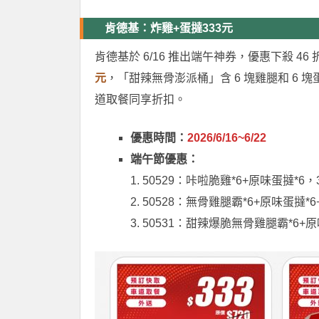
肯德基：炸雞+蛋撻333元
肯德基於 6/16 推出端午神券，優惠下殺 46 折
元
，「甜辣無骨澎派桶」含 6 塊雞腿和 6 
道取餐同享折扣。
優惠時間：
2026/6/16~6/22
端午節優惠：
1. 50529：咔啦脆雞*6+原味蛋撻*6，3
2. 50528：無骨雞腿霸*6+原味蛋撻*
3. 50531：甜辣爆脆無骨雞腿霸*6+原