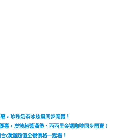
/優惠，珍珠奶茶冰炫風同步開賣！
送一優惠，炭燒秘醬漢堡、西西里金選咖啡同步開賣！
0組合/漢堡超值全餐價格一起看！