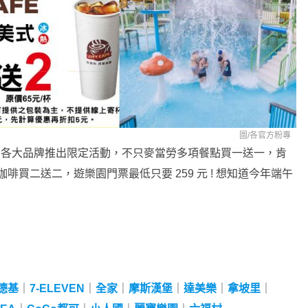
圖/各官方粉專
假，各大品牌推出限定活動，不只麥當勞多項餐點買一送一，肯
N 咖啡買二送二，遊樂園門票最低只要 259 元 ! 想知道今年端午
德基
｜
7-ELEVEN
｜
全家
｜
摩斯漢堡
｜
達美樂
｜
拿坡里
｜