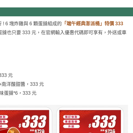
 ! 6 塊炸雞與 6 顆蛋撻組成的
「端午經典澎派桶」特價 333
塊蛋撻也只要 333 元，在官網輸入優惠代碼即可享有，外送或車
33 元
6+南洋酸甜醬，333 元
味蛋撻*6，333 元