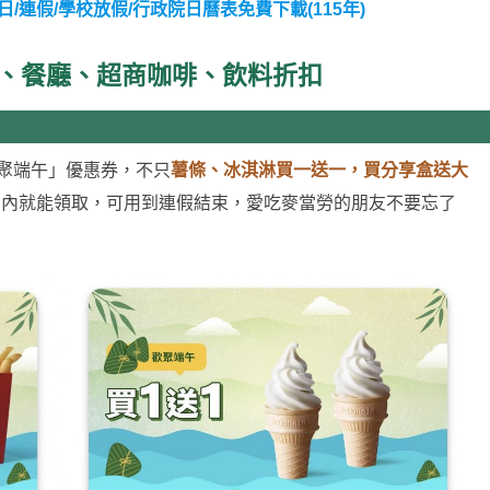
日/連假/學校放假/行政院日曆表免費下載(115年)
園、餐廳、超商咖啡、飲料折扣
歡聚端午」優惠券，不只
薯條、冰淇淋買一送一，買分享盒送大
APP 內就能領取，可用到連假結束，愛吃麥當勞的朋友不要忘了