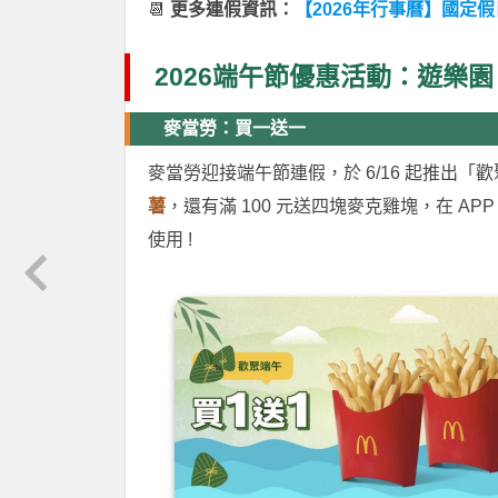
📆
更多連假資訊：
【2026年行事曆】國定假
2026端午節優惠活動：遊樂
麥當勞：買一送一
麥當勞迎接端午節連假，於 6/16 起推出「
薯
，還有滿 100 元送四塊麥克雞塊，在 
使用 !