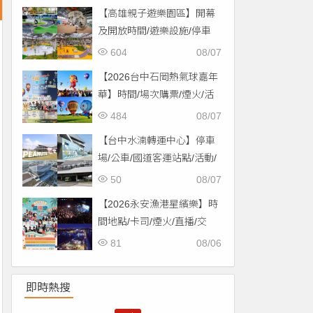
【高雄親子遊樂園區】開幕
及開放時間/遊樂設施/停車
場/交通一次看！
604
08/07
【2026台中石岡熱氣球嘉年
華】時間/場次購票/煙火/活
動/交通，土牛運動公園登
484
08/07
場！
【台中水湳轉運中心】停車
場/公車/國道客運站點/活動/
交通，啟用免費停車！
50
08/07
【2026永安漁港星繽樂】時
間地點/卡司/煙火/直播/交
通，免費入場！
81
08/06
即時熱搜