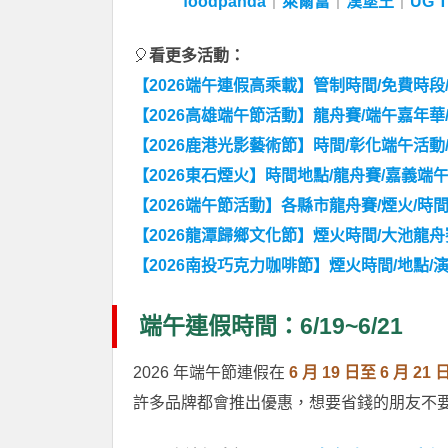
foodpanda
｜
萊爾富
｜
漢堡王
｜
UG 
🎈
看更多活動：
【2026端午連假高乘載】管制時間/免費時段/
【2026高雄端午節活動】龍舟賽/端午嘉年華
【2026鹿港光影藝術節】時間/彰化端午活動
【2026東石煙火】時間地點/龍舟賽/嘉義端
【2026端午節活動】各縣市龍舟賽/煙火/時
【2026龍潭歸鄉文化節】煙火時間/大池龍
【2026南投巧克力咖啡節】煙火時間/地點/
端午連假時間：6/19~6/21
2026 年端午節連假在
6 月 19 日至 6 月 21 
許多品牌都會推出優惠，想要省錢的朋友不要錯