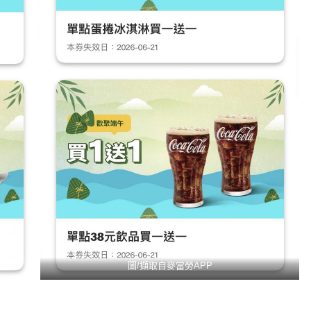
圖/擷取自麥當勞APP