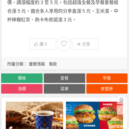
價，調漲幅度約 3 至 5 元，包括超值全餐及早餐套餐組
合漲 5 元，適合多人享用的分享盒漲 5 元，玉米湯、中
杯檸檬紅茶、熱卡布奇諾漲 3 元，
♡
讚
0
分享
所屬分類：
優惠情報
餐飲
價格
套餐
早餐
漲價
菜單
麥當勞