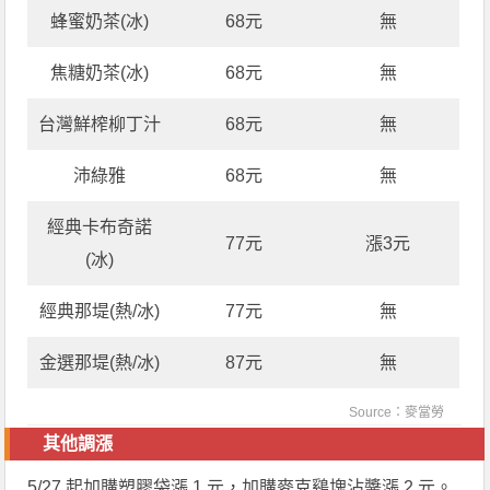
蜂蜜奶茶(冰)
68元
無
焦糖奶茶(冰)
68元
無
台灣鮮榨柳丁汁
68元
無
沛綠雅
68元
無
經典卡布奇諾
77元
漲3元
(冰)
經典那堤(熱/冰)
77元
無
金選那堤(熱/冰)
87元
無
Source：
麥當勞
其他調漲
5/27 起加購塑膠袋漲 1 元，加購麥克鷄塊沾醬漲 2 元。