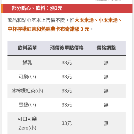
部分點心、飲料：漲3元
飲品和點心基本上售價不變，惟
大玉米湯、小玉米湯、
中杯檸檬紅茶和熱經典卡布奇諾漲 3 元
。
飲料菜單
漲價後單點價格
價格調整
鮮乳
33元
無
可樂(小)
33元
無
冰檸檬紅茶(小)
33元
無
雪碧(小)
33元
無
可口可樂
33元
無
Zero(小)