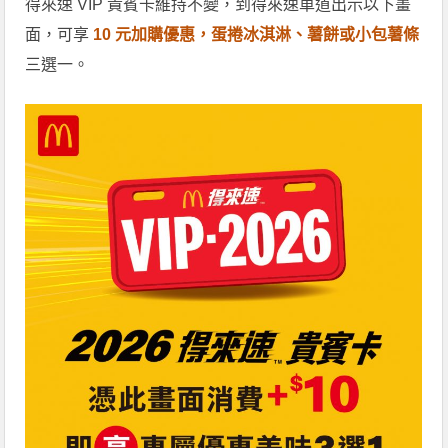
得來速 VIP 貴賓卡維持不變，到得來速車道出示以下畫
面，可享
10 元加購優惠，蛋捲冰淇淋、薯餅或小包薯條
三選一。