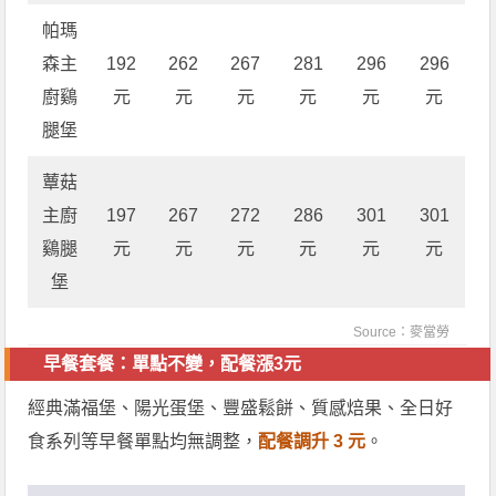
帕瑪
森主
192
262
267
281
296
296
廚鷄
元
元
元
元
元
元
腿堡
蕈菇
主廚
197
267
272
286
301
301
鷄腿
元
元
元
元
元
元
堡
Source：
麥當勞
早餐套餐：單點不變，配餐漲3元
經典滿福堡、陽光蛋堡、豐盛鬆餅、質感焙果、全日好
食系列等早餐單點均無調整，
配餐調升 3 元
。