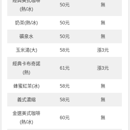
經典美式咖啡
50元
無
(熱/冰)
奶茶(熱/冰)
50元
無
礦泉水
50元
無
玉米湯(大)
58元
漲3元
經典卡布奇諾
61元
漲3元
(熱)
蜂蜜紅茶(冰)
58元
無
義式濃縮
58元
無
金選美式咖啡
60元
無
(熱/冰)