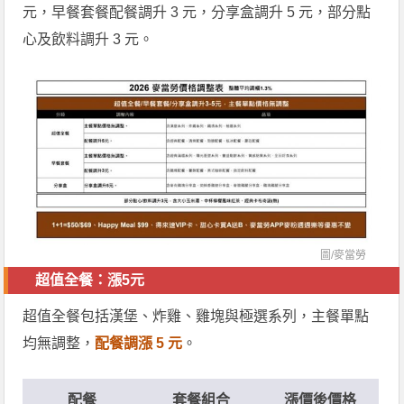
元，早餐套餐配餐調升 3 元，分享盒調升 5 元，部分點
心及飲料調升 3 元。
圖/
麥當勞
超值全餐：漲5元
超值全餐包括漢堡、炸雞、雞塊與極選系列，主餐單點
均無調整，
配餐調漲 5 元
。
配餐
套餐組合
漲價後價格