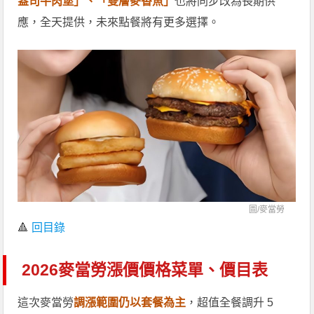
盎司牛肉堡」、「雙層麥香魚」
也將同步改為長期供
應，全天提供，未來點餐將有更多選擇。
圖/
麥當勞
🔺
回目錄
2026麥當勞漲價價格菜單、價目表
這次麥當勞
調漲範圍仍以套餐為主
，超值全餐調升 5