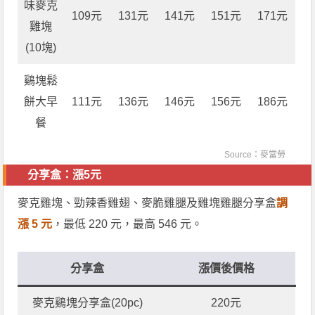
味麥克
109元
131元
141元
151元
171元
雞塊
(10塊)
鷄塊鬆
餅大早
111元
136元
146元
156元
186元
餐
Source：
麥當勞
分享盒：漲5元
麥克雞塊、勁辣香雞翅、麥脆雞腿及雞塊雞腿分享盒
調
漲 5 元
，最低 220 元，最高 546 元。
分享盒
漲價後價格
麥克鷄塊分享盒(20pc)
220元