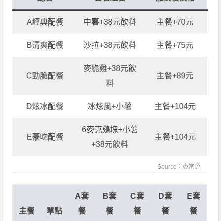
A經典配餐
中薯+38元飲料
主餐+70元
B清爽配餐
沙拉+38元飲料
主餐+75元
麥脆雞+38元飲
C勁脆配餐
主餐+89元
料
D炫冰配餐
冰炫風+小薯
主餐+104元
6麥克鷄塊+小薯
E豪吃配餐
主餐+104元
+38元飲料
Source：
麥當勞
A套
B套
C套
D套
E套
主餐
單點
餐
餐
餐
餐
餐