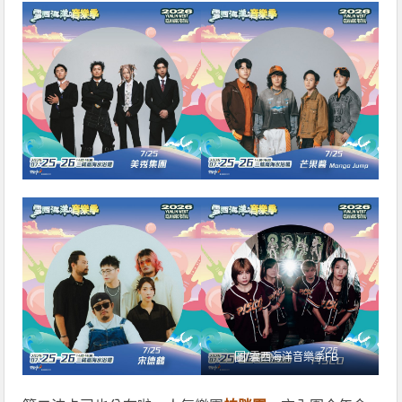
圖/
雲西海洋音樂季FB