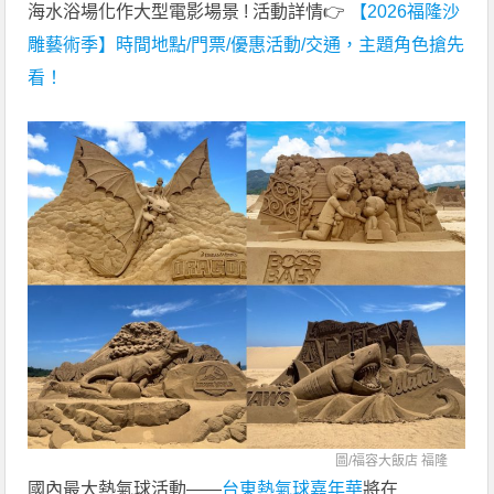
海水浴場化作大型電影場景 ! 活動詳情👉
【2026福隆沙
雕藝術季】時間地點/門票/優惠活動/交通，主題角色搶先
看！
圖/
福容大飯店 福隆
國內最大熱氣球活動——
台東熱氣球嘉年華
將在