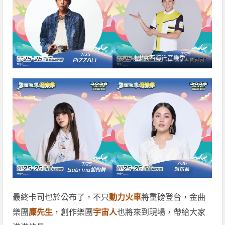
圖/
雲西海洋音樂季
最終卡司也於公布了，不只
動力火車
將重磅登台，金曲
樂團
麋先生
，創作樂團
宇宙人
也將來到現場，帶給大家