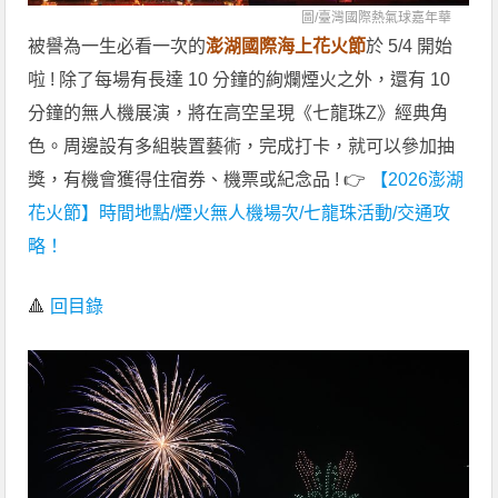
圖/
臺灣國際熱氣球嘉年華
被譽為一生必看一次的
澎湖國際海上花火節
於 5/4 開始
啦 ! 除了每場有長達 10 分鐘的絢爛煙火之外，還有 10
分鐘的無人機展演，將在高空呈現《七龍珠Z》經典角
色。周邊設有多組裝置藝術，完成打卡，就可以參加抽
獎，有機會獲得住宿券、機票或紀念品 ! 👉
【2026澎湖
花火節】時間地點/煙火無人機場次/七龍珠活動/交通攻
略！
🔺
回目錄