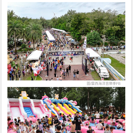
圖/
雲西海洋音樂季FB