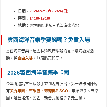
日期：
2026/7/25(六)~7/26(日)
時間：
14:30-19:30
地點：
雲林縣四湖鄉三條崙海水浴場
雲西海洋音樂季要錢嗎？免費入場
雲西海洋音樂季是雲林縣政府舉辦的夏季濱海觀光活
動，採
自由入場
，無須購買門票。
2026雲西海洋音樂季卡司
今年將邀請重量級歌手來到現場演出，第一波卡司陣容
有
美秀集團、芒果醬、
宋德鶴P!SCO
，集結眾多人氣樂
團，涵蓋搖滾、民謠、新台式風格等多元曲風。