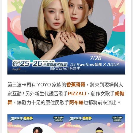
圖/
雲西海洋音樂季
第三波卡司有 YOYO 家族的
香蕉哥哥
，將來到現場與大
家互動 ! 另外新生代饒舌歌手
PIZZALI
，創作女歌手
胡恂
舞
，爆發力十足的原住民歌手
阿布絲
也都將前來演出。