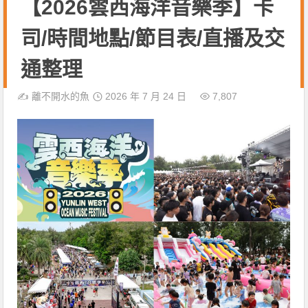
【2026雲西海洋音樂季】卡
司/時間地點/節目表/直播及交
通整理
✍️
離不開水的魚
2026 年 7 月 24 日
7,807