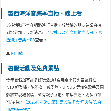
雲西海洋音樂季直播、線上看
以往活動不會在網路進行直播，想聆聽的朋友建議直接
到場參加；最新消息可至
雲林縣政府文化觀光處FB
、
雲
西海洋音樂季FB
查看。
🔺
回目錄
暑假活動及免費景點
今年暑假還有許多好玩活動 ! 嘉義夏季花火盛會將在
7/18 起登場，陳勢安、戴愛玲、U:NUS 等知名歌手及團
體將來現場演唱，並有親子互動和市集體驗，更多資訊
可前往👉
【2026東石海之夏】嘉義演唱會/煙火時間/直
播/交通一次看！