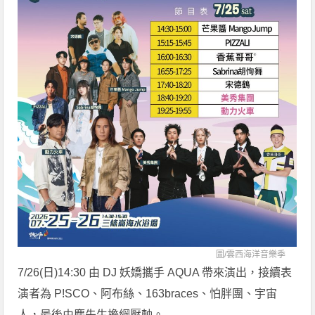
圖/
雲西海洋音樂季
7/26(日)14:30 由 DJ 妖嬌攜手 AQUA 帶來演出，接續表
演者為 P!SCO、阿布絲、163braces、怕胖團、宇宙
人，最後由麋先生擔綱壓軸。