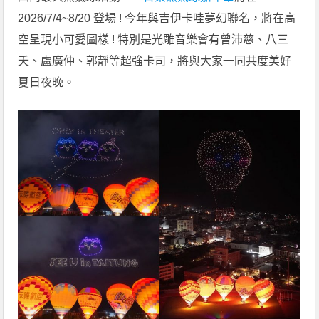
2026/7/4~8/20 登場 ! 今年與吉伊卡哇夢幻聯名，將在高
空呈現小可愛圖樣 ! 特別是光雕音樂會有曾沛慈、八三
夭、盧廣仲、郭靜等超強卡司，將與大家一同共度美好
夏日夜晚。