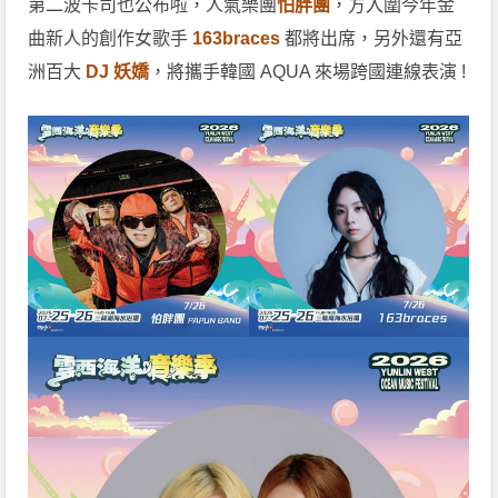
第二波卡司也公布啦，人氣樂團
怕胖團
，方入圍今年金
曲新人的創作女歌手
163braces
都將出席，另外還有亞
洲百大
DJ 妖嬌
，將攜手韓國 AQUA 來場跨國連線表演 !