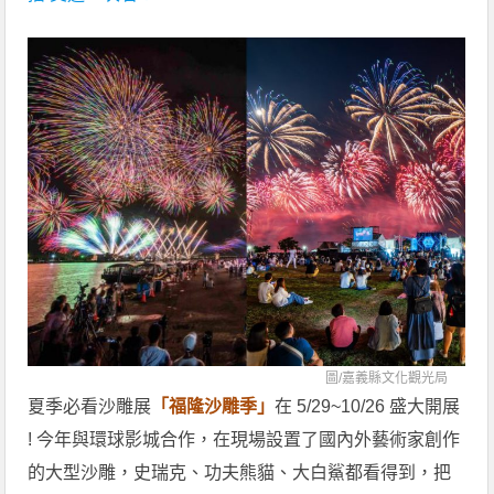
圖/
嘉義縣文化觀光局
夏季必看沙雕展
「福隆沙雕季」
在 5/29~10/26 盛大開展
! 今年與環球影城合作，在現場設置了國內外藝術家創作
的大型沙雕，史瑞克、功夫熊貓、大白鯊都看得到，把