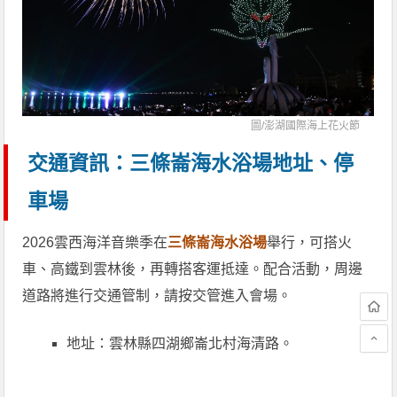
圖/
澎湖國際海上花火節
交通資訊：三條崙海水浴場地址、停
車場
2026雲西海洋音樂季在
三條崙海水浴場
舉行，可搭火
車、高鐵到雲林後，再轉搭客運抵達。配合活動，周邊
道路將進行交通管制，請按交管進入會場。
地址：雲林縣四湖鄉崙北村海清路。