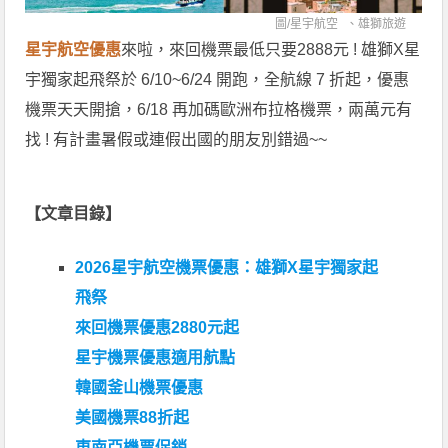
圖/
星宇航空
、
雄獅旅遊
星宇航空優惠
來啦，來回機票最低只要2888元 ! 雄獅X星
宇獨家起飛祭於 6/10~6/24 開跑，全航線 7 折起，優惠
機票天天開搶，6/18 再加碼歐洲布拉格機票，兩萬元有
找 ! 有計畫暑假或連假出國的朋友別錯過~~
【文章目錄】
2026星宇航空機票優惠：雄獅X星宇獨家起
飛祭
來回機票優惠2880元起
星宇機票優惠適用航點
韓國釜山機票優惠
美國機票88折起
東南亞機票促銷