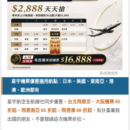
圖/
雄獅旅遊
星宇機票優惠適用航點：日本、美國、東南亞、港
澳、歐洲都有
星宇航空全航線也同步優惠，
台北飛東京、大阪機票 85
折起
，
飛東南亞 85 折起，飛港澳 88 折起
，有計畫暑假
出國的朋友，不要錯過這次機票折扣。