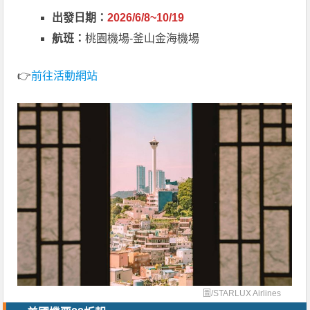
出發日期：
2026/6/8~10/19
航班：
桃園機場-釜山金海機場
👉
前往活動網站
圖/
STARLUX Airlines