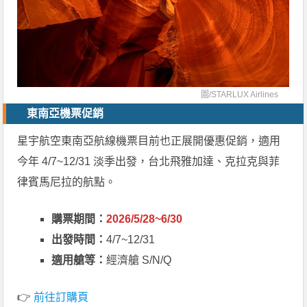
圖/
STARLUX Airlines
東南亞機票促銷
星宇航空東南亞航線機票目前也正展開優惠促銷，適用
今年 4/7~12/31 淡季出發，台北飛雅加達、克拉克與菲
律賓馬尼拉的航點。
購票期間：
2026/5/28~6/30
出發時間：
4/7~12/31
適用艙等：
經濟艙 S/N/Q
👉
前往訂購頁