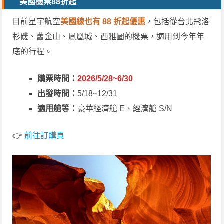
美國機票88折起
目前星宇航空
美國線也有 88 折起優惠
，包括從台北飛洛
杉磯、舊金山、鳳凰城、西雅圖的機票，適用到今年年
底的行程。
購票時間：
2026/5/28~6/30
出發時間：
5/18~12/31
適用艙等：
豪華經濟艙 E、經濟艙 S/N
👉
前往訂購頁