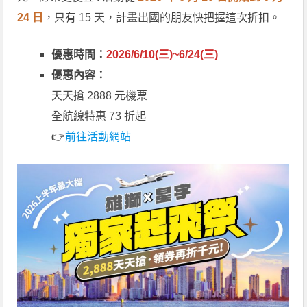
24 日
，只有 15 天，計畫出國的朋友快把握這次折扣。
優惠時間：
2026/6/10(三)~6/24(三)
優惠內容：
天天搶 2888 元機票
全航線特惠 73 折起
👉
前往活動網站