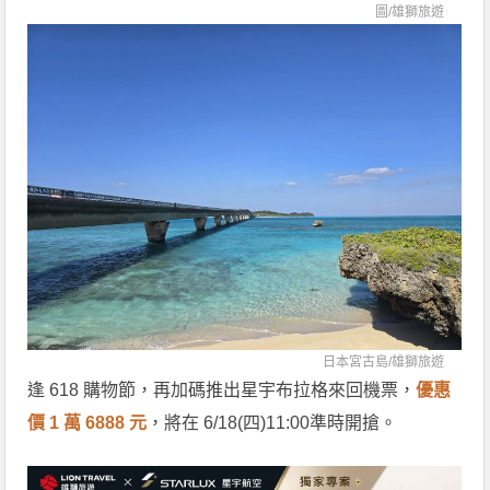
圖/
雄獅旅遊
日本宮古島/
雄獅旅遊
逢 618 購物節，再加碼推出星宇布拉格來回機票，
優惠
價 1 萬 6888 元
，將在 6/18(四)11:00準時開搶。