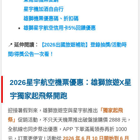
星宇機加酒自由行
雄獅機票優惠碼、折扣碼
雄獅星宇航空信用卡5%回饋優惠
📍
延伸閱讀：
【2026出國旅遊補助】登錄抽獎/活動時
間/得獎公告一次看！
2026星宇航空機票優惠：雄獅旅遊X星
宇獨家起飛祭開跑
迎接暑假到來，雄獅旅遊空與星宇航推出
「獨家起飛
祭」
促銷活動，不只天天機票推出破盤搶購價 2888 元，
全航線也同步祭出優惠，APP 下單滿萬領券再折 1000
元，訂票更便宜 ! 活動從
2026 年 6 月 10 日開始到 6 月