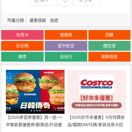
讚
0
分享
所屬分類：
優惠情報
旅遊
信用卡
優惠碼
回饋
折扣碼
星宇航空
機加酒
機票
自由行
雄獅旅遊
【2026麥當勞優惠】買一送一/
【2026好市多優惠】8月特價商
早餐套餐優惠券/歡樂送/外送優
品/檔期DM/代碼/會員信用卡回