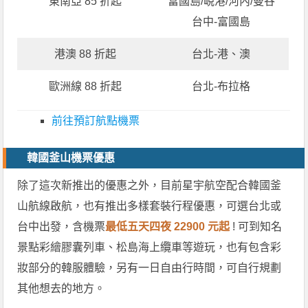
東南亞 85 折起
富國島/峴港/河內/曼谷
台中-富國島
港澳 88 折起
台北-港、澳
歐洲線 88 折起
台北-布拉格
前往預訂航點機票
韓國釜山機票優惠
除了這次新推出的優惠之外，目前星宇航空配合韓國釜
山航線啟航，也有推出多樣套裝行程優惠，可選台北或
台中出發，含機票
最低五天四夜 22900 元起
! 可到知名
景點彩繪膠囊列車、松島海上纜車等遊玩，也有包含彩
妝部分的韓服體驗，另有一日自由行時間，可自行規劃
其他想去的地方。