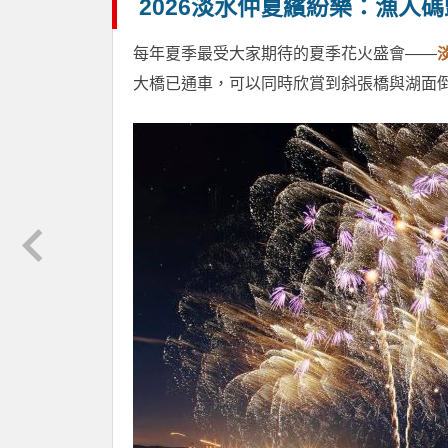
2026淡水仲夏繽紛樂：漁人
每年夏季最受大家期待的夏季花火盛會——
大橋已通車，可以同時欣賞到斜張橋與湖面倒