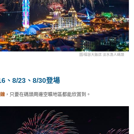
圖/
福容大飯店 淡水漁人碼頭
、8/23、8/30登場
分鐘
，只要在碼頭周邊空曠地區都能欣賞到。