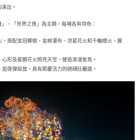
的演出。
鏈」、「世界之夜」為主題，每場各有特色：
火，搭配金冠椰樹、金柳瀑布、流星花火和千輪煙火，展
、心形及星願花火照亮天空，營造浪漫氣氛。
、追逐彈綻放，具有節慶活力的磅礴壯麗感。