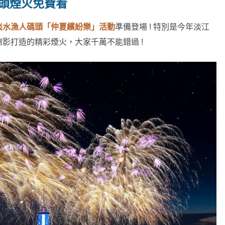
碼頭煙火免費看
淡水漁人碼頭「仲夏繽紛樂」活動
準備登場 ! 特別是今年淡江
影打造的精彩煙火，大家千萬不能錯過 !