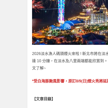
2026淡水漁人碼頭煙火來啦 ! 新北市將在
達 10 分鐘，在淡水及八里兩端都能欣賞
文了解~
*受白海豚颱風影響，原訂8/9(日)煙火秀將延期
【文章目錄】