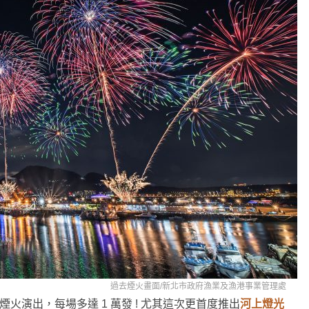
過去煙火畫面/
新北市政府漁業及漁港事業管理處
煙火演出，每場多達 1 萬發 ! 尤其這次更首度推出
河上燈光