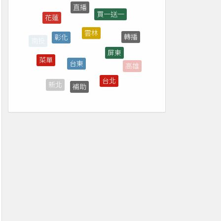
買一送一
雲林
彰化
屏東
轉播
台東
菜單
台北
高雄
補助
新北
7-ELEVEN
宜蘭