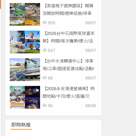
【高雄親子遊樂園區】開幕
及開放時間/遊樂設施/停車
場/交通一次看！
926
08/07
【2026台中石岡熱氣球嘉年
華】時間/場次購票/煙火/活
動/交通，土牛運動公園登
547
08/07
場！
【台中水湳轉運中心】停車
場/公車/國道客運站點/活動/
交通，啟用免費停車！
68
08/07
【2026永安漁港星繽樂】時
間地點/卡司/煙火/直播/交
通，免費入場！
96
08/06
即時熱搜