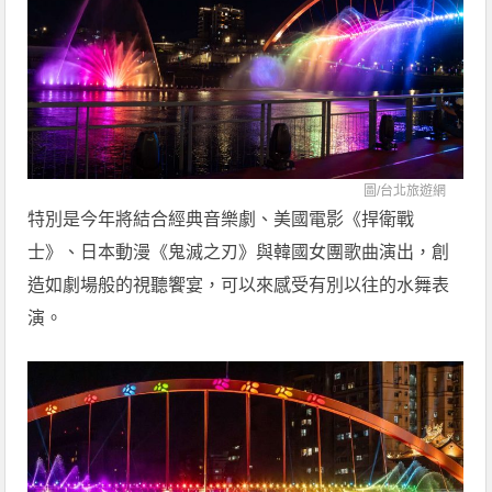
圖/
台北旅遊網
特別是今年將結合經典音樂劇、美國電影《捍衛戰
士》、日本動漫《鬼滅之刃》與韓國女團歌曲演出，創
造如劇場般的視聽饗宴，可以來感受有別以往的水舞表
演。