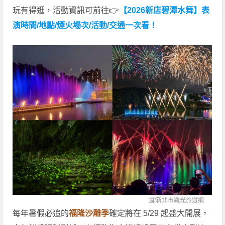
玩有得逛，活動資訊可前往👉
【2026新店碧潭水舞】表
演時間/地點/煙火場次/活動/交通一次看！
圖/
新北市觀光旅遊網
每年暑假必追的
福隆沙雕季
確定將在 5/29 起盛大開展，