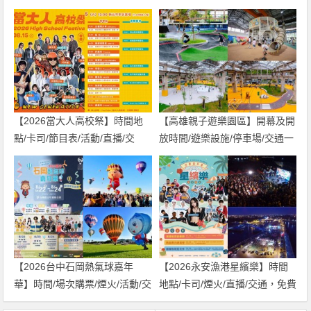
【2026當大人高校祭】時間地
【高雄親子遊樂園區】開幕及開
點/卡司/節目表/活動/直播/交
放時間/遊樂設施/停車場/交通一
通，免費入場！
次看！
【2026台中石岡熱氣球嘉年
【2026永安漁港星繽樂】時間
華】時間/場次購票/煙火/活動/交
地點/卡司/煙火/直播/交通，免費
通，土牛運動公園登場！
入場！