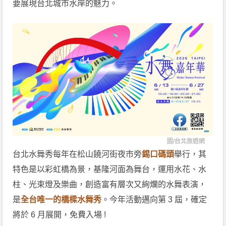
要展現台北城市水岸的魅力。
圖/
台北旅遊網
台北水舞秀每年在松山饒河街夜市旁
錫口碼頭
舉行，其
特色是以彩虹橋為景，基隆河面為舞台，運用水花、水
柱、光束燈及樂曲，創造富有層次又絢爛的水舞表演，
是
全台唯一的橋樑水舞秀
。今年活動邁向第 3 屆，確定
將於 6 月展開，免費入場 !