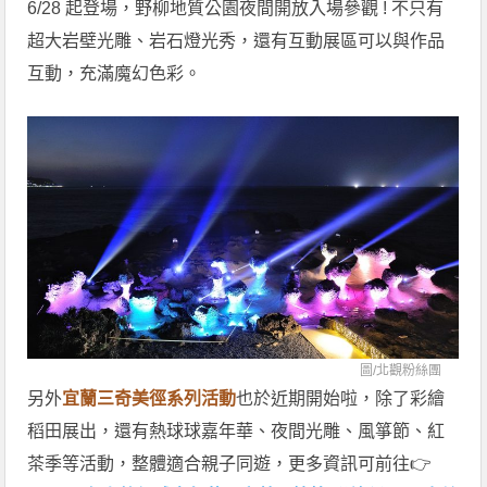
6/28 起登場，野柳地質公園夜間開放入場參觀 ! 不只有
超大岩壁光雕、岩石燈光秀，還有互動展區可以與作品
互動，充滿魔幻色彩。
圖/
北觀粉絲團
另外
宜蘭三奇美徑系列活動
也於近期開始啦，除了彩繪
稻田展出，還有熱球球嘉年華、夜間光雕、風箏節、紅
茶季等活動，整體適合親子同遊，更多資訊可前往👉