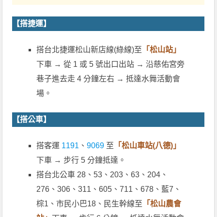
【搭捷運】
搭台北捷運松山新店線(綠線)至
「松山站」
下車 → 從 1 或 5 號出口出站 → 沿慈佑宮旁
巷子進去走 4 分鐘左右 → 抵達水舞活動會
場。
【搭公車】
搭客運
1191
、
9069
至
「松山車站(八德)」
下車 → 步行 5 分鐘抵達。
搭台北公車 28、53、203、63、204、
276、306、311、605、711、678、藍7、
棕1、市民小巴18、民生幹線至
「
松山農會