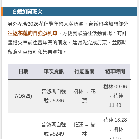
台鐵加開班次
另外配合2026花蓮豐年祭人潮疏運，台鐵也將加開部分
往返花蓮的自強號列車
，方便民眾前往活動會場。有計
畫搭火車前往豐年祭的朋友，建議先完成訂票，並隨時
留意列車時刻和售票資訊。
日期
車次資訊
行駛區間
發車時間
樹林 09:06
普悠瑪自強
樹林 → 花
7/16(四)
→ 花蓮
號 #5236
蓮
11:48
花蓮 18:28
普悠瑪自強
花蓮 → 樹
→ 樹林
號 #5249
林
21:06