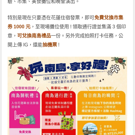
驗、市集、美食攤位和晚會演出。
特別是現在只要憑在花蓮住宿發票，即可
免費兌換市集
券 1000 元
，至現場攤位使用 ! 領取通行證並集滿 3 個印
章，
可兌換南島禮品
一份。另外完成拍照打卡任務，公
開上傳 IG，還能
抽機票
!