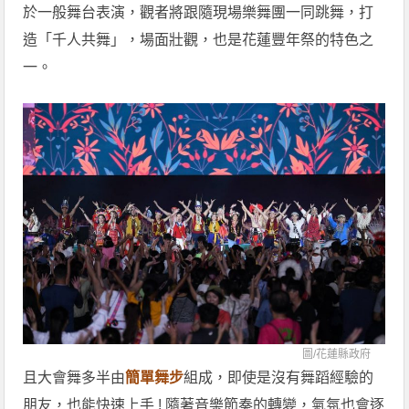
於一般舞台表演，觀者將跟隨現場樂舞團一同跳舞，打
造「千人共舞」，場面壯觀，也是花蓮豐年祭的特色之
一。
圖/
花蓮縣政府
且大會舞多半由
簡單舞步
組成，即使是沒有舞蹈經驗的
朋友，也能快速上手 ! 隨著音樂節奏的轉變，氣氛也會逐