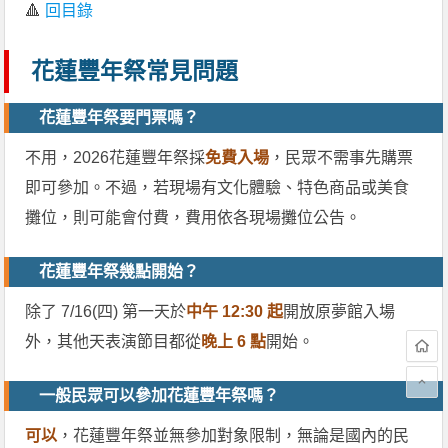
🔺
回目錄
花蓮豐年祭常見問題
花蓮豐年祭要門票嗎？
不用，2026花蓮豐年祭採
免費入場
，民眾不需事先購票
即可參加。不過，若現場有文化體驗、特色商品或美食
攤位，則可能會付費，費用依各現場攤位公告。
花蓮豐年祭幾點開始？
除了 7/16(四) 第一天於
中午 12:30 起
開放原夢館入場
外，其他天表演節目都從
晚上 6 點
開始。
一般民眾可以參加花蓮豐年祭嗎？
可以
，花蓮豐年祭並無參加對象限制，無論是國內的民