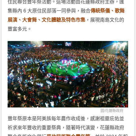
住民聯合豐年祭活動。這場活動由花蓮縣政府主辦，匯
集縣內 6 大原住民部落一同參與，融合
傳統祭儀、歌舞
展演、大會舞、文化體驗及特色市集
，展現南島文化的
豐富多元。
圖/
花蓮縣政府
豐年祭原本是阿美族每年農作收成後，感謝祖靈庇佑並
祈求來年豐收的重要祭典，隨著時代演變，花蓮縣政府