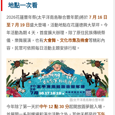
地點一次看
2026花蓮豐年祭(太平洋南島聯合豐年節)將於
7 月 16 日
至 7 月 19 日
盛大登場，活動地點在花蓮德興大草坪。今
年活動為期 4 天，首度擴大辦理，除了原住民族傳統祭
儀、樂舞展演，也有
大會舞、文化市集及晚會
等精彩內
容，民眾可依照每日活動主題安排行程。
圖/
太平洋南島聯合豐年節
今年除了第一天於
中午 12 點 30 分
起開放圓夢館入場，
並展開一系列暖場和演出活動之外，其他天都是從
下午