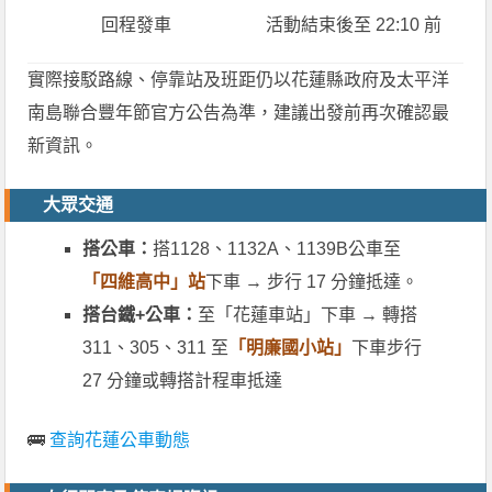
回程發車
活動結束後至 22:10 前
實際接駁路線、停靠站及班距仍以花蓮縣政府及太平洋
南島聯合豐年節官方公告為準，建議出發前再次確認最
新資訊。
大眾交通
搭公車：
搭1128、1132A、1139B公車至
「四維高中」站
下車 → 步行 17 分鐘抵達。
搭台鐵+公車：
至「花蓮車站」下車 → 轉搭
311、305、311 至
「明廉國小站」
下車步行
27 分鐘或轉搭計程車抵達
🚌
查詢花蓮公車動態