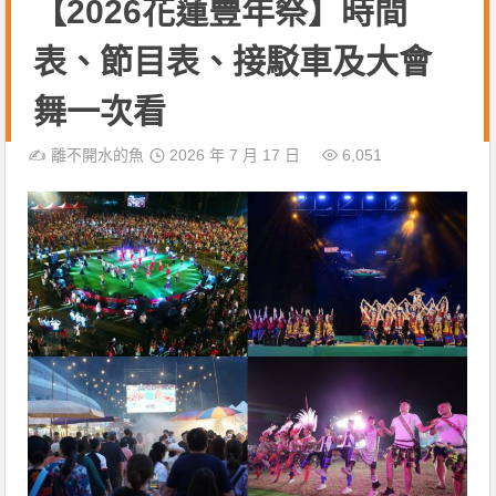
【2026花蓮豐年祭】時間
表、節目表、接駁車及大會
舞一次看
✍️
離不開水的魚
2026 年 7 月 17 日
6,051