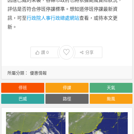
因應巴威的來襲，各縣市政府也將依據颱風實際狀況，
評估是否符合停班停課標準。想知道停班停課最新資
訊，可至
行政院人事行政總處網站
查看，或待本文更
新。
♡
讚
0
分享
所屬分類：
優惠情報
停班
停課
天氣
巴威
路徑
颱風