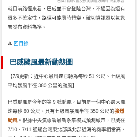
巴威目前位置及預測前進方向/
中央氣象署
就目前路徑來看，巴威並不會登陸台灣，不過因為還有
很多不確定性，路徑可能隨時轉變，確切資訊還以氣象
署發布資料為準。
🔺
回目錄
巴威颱風最新動態圖
【7/9更新：近中心最風速已轉為每秒 51 公尺、七級風
平均暴風半徑 380 公里的颱風】
巴威颱風是今年的第 9 號颱風，目前是一個中心最大風
速每秒 60 公尺、具有七級風暴風半徑 350 公尺的
強烈
颱風
。根據中央氣象署最新系集模式預測顯示，巴威在
7/10、7/11 通過台灣東北部與北部近海的機率相當高，