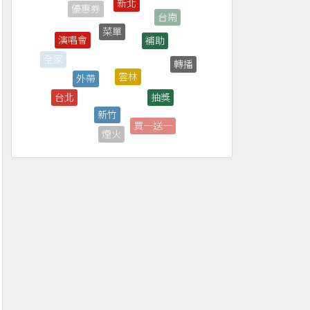
菜單
補助
演唱會
雲林
外帶
轉播
全家
抽獎
台北
新竹
台中
買一送一
煙火
免費
彰化
屏東