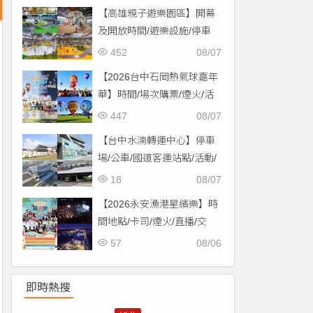
【高雄親子遊樂園區】開幕
及開放時間/遊樂設施/停車
場/交通一次看！
452
08/07
【2026台中石岡熱氣球嘉年
華】時間/場次購票/煙火/活
動/交通，土牛運動公園登
447
08/07
場！
【台中水湳轉運中心】停車
場/公車/國道客運站點/活動/
交通，啟用免費停車！
18
08/07
【2026永安漁港星繽樂】時
間地點/卡司/煙火/直播/交
通，免費入場！
57
08/06
即時熱搜