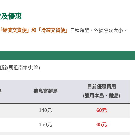
費及優惠
「經濟交貨便」和「冷凍交貨便」
三種類型，依據包裹大小、
。
縣(馬祖南竿/北竿)
目前優惠費用
島
離島寄離島
(適用本島、離島)
140元
60元
150元
65元