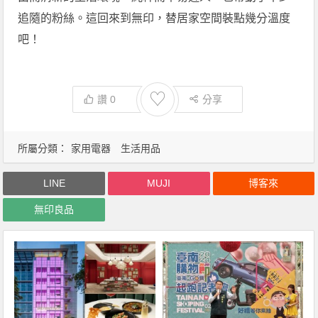
追隨的粉絲。這回來到無印，替居家空間裝點幾分溫度
吧！
♡
讚
0
分享
所屬分類：
家用電器
生活用品
LINE
MUJI
博客來
無印良品