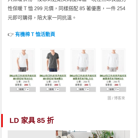
性保暖 T 恤 299 元價，同樣搭配 85 著優惠，一件 254
元即可購得，陪大家一同抗溫。
👉
有機棉 T 恤活動頁
圖 /
博客來
LD 家具 85 折