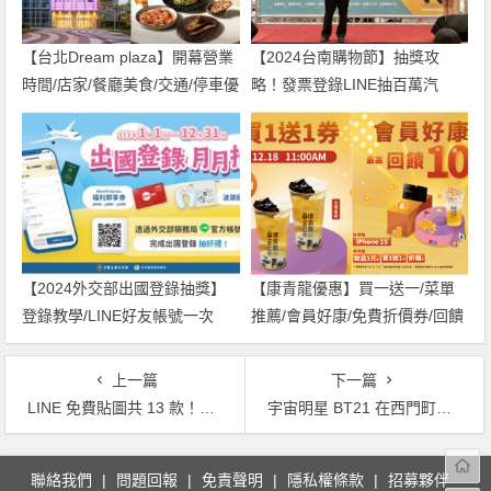
【台北Dream plaza】開幕營業
【2024台南購物節】抽獎攻
時間/店家/餐廳美食/交通/停車優
略！發票登錄LINE抽百萬汽
惠一次看！
車、鑽戒
【2024外交部出國登錄抽獎】
【康青龍優惠】買一送一/菜單
登錄教學/LINE好友帳號一次
推薦/會員好康/免費折價券/回饋
看，旅遊補助最高5000元！
整理
上一篇
下一篇
LINE 免費貼圖共 13 款！消極、治癒性貼圖限時領取
宇宙明星 BT21 在西門町！iPhone12、機車等你抽！隱藏優惠有哪些？
文
聯絡我們
問題回報
免責聲明
隱私權條款
招募夥伴
章