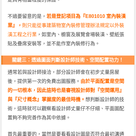
不過要留意的是，
若是登記項目為『E801010 室內裝潢
業』，
則只能從事建築物室內裝修管理辦法規定以外裝
潢工程之行業
，如室內、櫥窗及展覽會場裝潢、壁紙張
貼及疊席安裝等，並不能作室內裝修行為。
關鍵三
：透過圖面判斷設計師
技術、空間配置功力！
通常若與設計師接洽，部分設計師會在初步丈量房屋
後，提供第一次的免費出圖服務。
由於平面配置是空間
的一切根本，因此這時也是審視設計師對『空間運用』
與『尺寸概念』掌握度的最佳時機。
想判斷設計師的技
術，這時就可以觀察看設計師丈量仔不仔細、平面圖配
置夠不夠完善作為其中依據。
首先最重要的，當然是要看看設計圖是否符合最初溝通