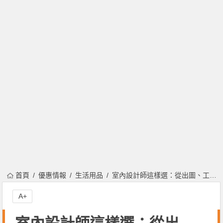
首頁
優惠情報
生活用品
室內設計師這樣選：從出圖、工班團隊檢視專業性！新手裝潢、行情費用、避免糾紛全攻略！
A+