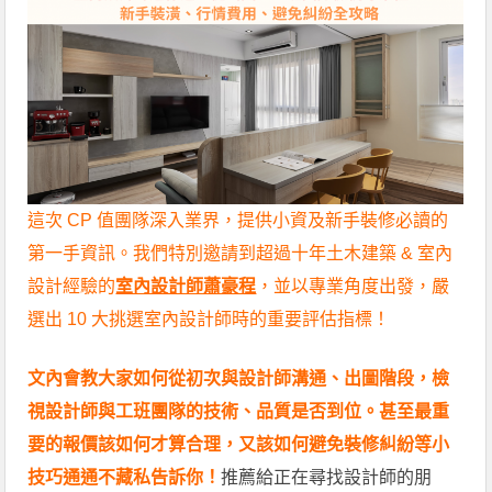
這次 CP 值團隊深入業界，提供小資及新手裝修必讀的
第一手資訊。我們特別邀請到超過十年土木建築 & 室內
設計經驗的
室內設計師蕭豪程
，並以專業角度出發，嚴
選出 10 大挑選室內設計師時的重要評估指標！
文內會教大家如何從初次與設計師溝通、出圖階段，檢
視設計師與工班團隊的技術、品質是否到位。甚至最重
要的報價該如何才算合理，又該如何避免裝修糾紛等小
技巧通通不藏私告訴你！
推薦給正在尋找設計師的朋