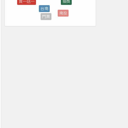
南投
門票
台東
台中
新北