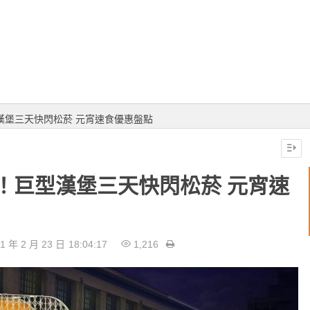
漢堡三天快閃松菸 元宵速食優惠盤點
！巨型漢堡三天快閃松菸 元宵速
1 年 2 月 23 日
18:04:17
1,216