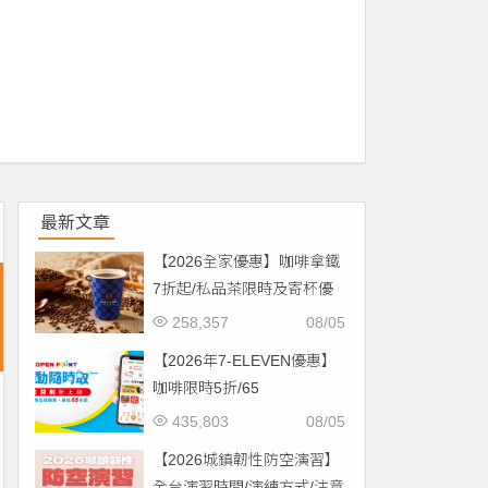
最新文章
【2026全家優惠】咖啡拿鐵
7折起/私品茶限時及寄杯優
惠！價格/菜單一起看
258,357
08/05
【2026年7-ELEVEN優惠】
咖啡限時5折/65
折/CITYCAFE菜單一起看！
435,803
08/05
【2026城鎮韌性防空演習】
全台演習時間/演練方式/注意