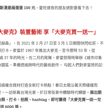
斯漢堡兩蛋堡 100 元
，愛吃速食的朋友絕對要看下去！
大麥克》裝置藝術 享「大麥克買一送一」
在 2021 年 2 月 27 日至 3 月 1 日期間快閃松菸，不
。麥當於 1967 年推出大麥克，至今歷時 53 年，從
走過 37 年的時光。在二月的尾聲，麥當勞限時舉辦《城市印象
園區，準備透過跨時代的藝術創作， 勾起人們對麥當勞的記
透過複合媒材打造全新打卡熱點！春日太陽沿著天際緩緩而
空，一訪新舊台灣光景，於日常街景中體驗時代轉變。
展出期
，打卡、拍照、hashtag，即可獲得「大麥克買一送一兌
 6000 張。