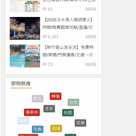
事項一次看！
51
08/05
【2026淡水漁人碼頭煙火】
時間/推薦觀賞地點/直播/交
通資訊一次看！
6,301
08/05
【新竹香山游泳池】免費時
間/票價/門票優惠/交通一次
看！
23
08/05
即時熱搜
全家
桃園
優惠券
直播
市集
菜單
抽獎
台南
買一送一
高雄