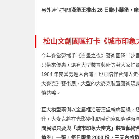
另外連假期間
漢堡王推出 26 日贈小華堡，摩
松山文創園區打卡《城市印象
今年麥當勞攜手《白晝之夜》藝術團隊「步里赫森」，
只帶來優惠，還有大型裝置藝術等著大家拍照打卡
1984 年麥當勞進入台灣，也已陪伴台灣人
大麥克》藝術展，大型的大麥克裝置藝術現身
憶共鳴。
巨大模型兩側以金屬框沿著漢堡輪廓圍繞，
升，大麥克將在光影變化間帶你宛如穿越時
間民眾只要與「城市印象大麥克」裝置藝術合照
換券」一張，每日限量 2000 份，三天內將發送