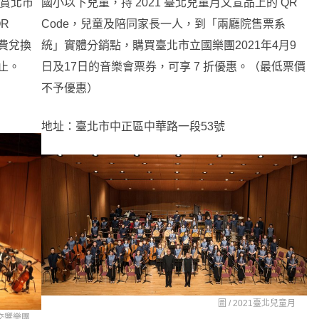
觀賞北市
國小以下兒童，持 2021 臺北兒童月文宣品上的 QR
R
Code，兒童及陪同家長一人，到「兩廳院售票系
費兌換
統」實體分銷點，購買臺北市立國樂團2021年4月9
為止。
日及17日的音樂會票券，可享 7 折優惠。（最低票價
不予優惠）
地址：臺北市中正區中華路一段53號
圖 /
2021臺北兒童月
交響樂團