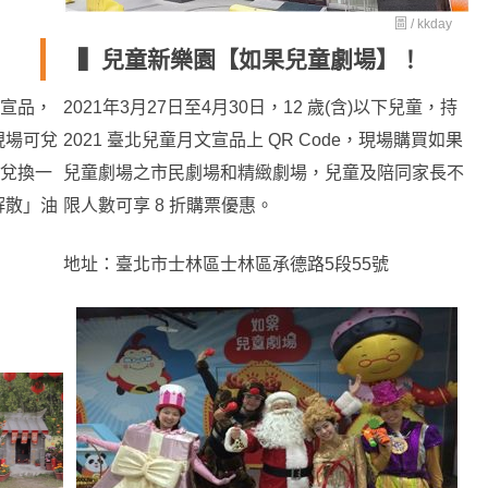
圖 /
kkday
▍兒童新樂園【如果兒童劇場】！
文宣品，
2021年3月27日至4月30日，12 歲(含)以下兒童，持
動現場可兌
2021 臺北兒童月文宣品上 QR Code，現場購買如果
品兌換一
兒童劇場之市民劇場和精緻劇場，兒童及陪同家長不
解散」油
限人數可享 8 折購票優惠。
地址：臺北市士林區士林區承德路5段55號