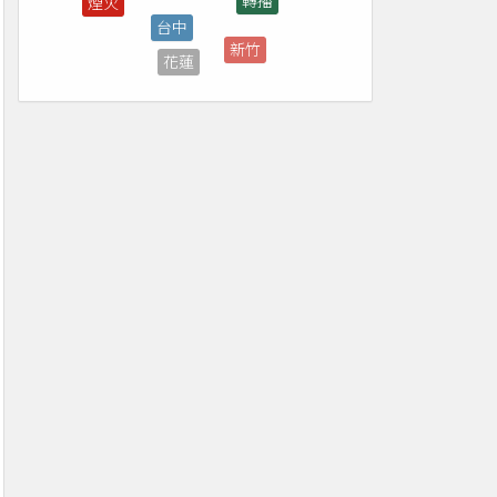
新竹
花蓮
桃園
菜單
抽獎