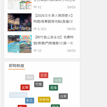
事項一次看！
51
08/05
【2026淡水漁人碼頭煙火】
時間/推薦觀賞地點/直播/交
通資訊一次看！
6,303
08/05
【新竹香山游泳池】免費時
間/票價/門票優惠/交通一次
看！
23
08/05
即時熱搜
市集
直播
宜蘭
停車場
彰化
台東
轉播
台中
煙火
屏東