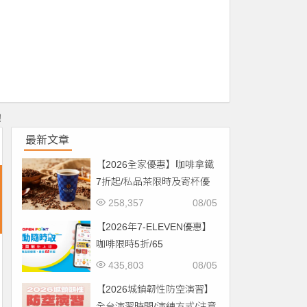
！
最新文章
【2026全家優惠】咖啡拿鐵
7折起/私品茶限時及寄杯優
惠！價格/菜單一起看
258,357
08/05
【2026年7-ELEVEN優惠】
咖啡限時5折/65
折/CITYCAFE菜單一起看！
435,803
08/05
【2026城鎮韌性防空演習】
全台演習時間/演練方式/注意