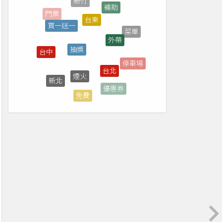
台東
買一送一
外帶
菜單
抽獎
台中
台北
停車場
煙火
新北
彰化
優惠券
免費
台南