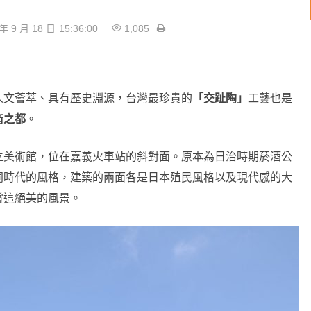
年 9 月 18 日
15:36:00
1,085
人文薈萃、具有歷史淵源，台灣最珍貴的
「交趾陶」
工藝也是
術之都
。
立美術館，位在嘉義火車站的斜對面。原本為日治時期菸酒公
同時代的風格，建築的兩面各是日本殖民風格以及現代感的大
賞這絕美的風景。