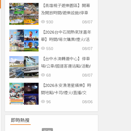
【高雄親子遊樂園區】開幕
及開放時間/遊樂設施/停車
場/交通一次看！
930
08/07
【2026台中石岡熱氣球嘉年
華】時間/場次購票/煙火/活
動/交通，土牛運動公園登
550
08/07
場！
【台中水湳轉運中心】停車
場/公車/國道客運站點/活動/
交通，啟用免費停車！
68
08/07
【2026永安漁港星繽樂】時
間地點/卡司/煙火/直播/交
通，免費入場！
96
08/06
即時熱搜