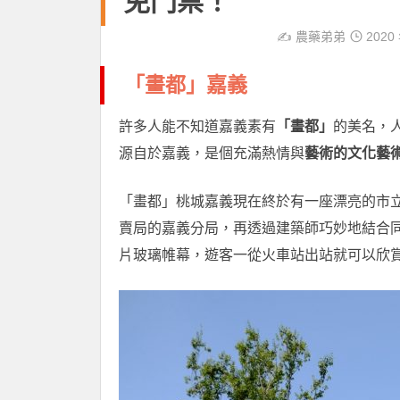
免門票！
✍️
農藥弟弟
2020 
「畫都」嘉義
許多人能不知道嘉義素有
「畫都」
的美名，
源自於嘉義，是個充滿熱情與
藝術的文化藝
「畫都」桃城嘉義現在終於有一座漂亮的市
賣局的嘉義分局，再透過建築師巧妙地結合
片玻璃帷幕，遊客一從火車站出站就可以欣