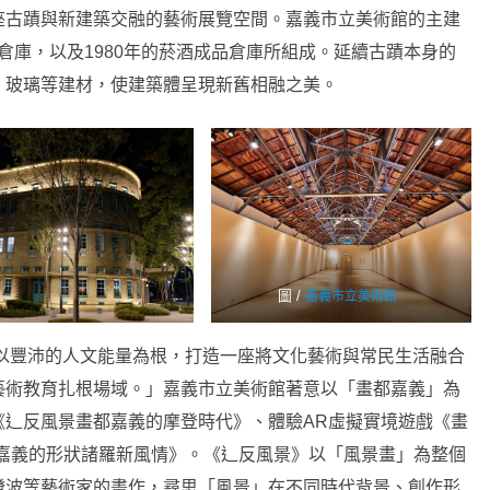
座古蹟與新建築交融的藝術展覽空間。嘉義市立美術館的主建
酒類倉庫，以及1980年的菸酒成品倉庫所組成。延續古蹟本身的
、玻璃等建材，使建築體呈現新舊相融之美。
圖 /
嘉義市立美術館
以豐沛的人文能量為根，打造一座將文化藝術與常民生活融合
藝術教育扎根場域。」嘉義市立美術館著意以「畫都嘉義」為
《辶反風景畫都嘉義的摩登時代》、體驗AR虛擬實境遊戲《畫
《嘉義的形狀諸羅新風情》。《辶反風景》以「風景畫」為整個
澄波等藝術家的畫作，尋思「風景」在不同時代背景、創作形