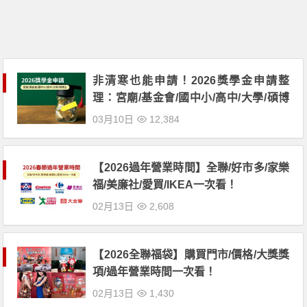
非清寒也能申請！2026獎學金申請整
理：宮廟/基金會/國中小/高中/大學/碩博
士績優及特殊境遇助學金(115年)
03月10日
12,384
【2026過年營業時間】全聯/好市多/家樂
福/美廉社/愛買/IKEA一次看！
02月13日
2,608
【2026全聯福袋】購買門市/價格/大獎獎
項/過年營業時間一次看！
02月13日
1,430