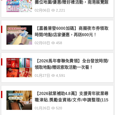
攤位地圖/優惠/贈好禮活動，南港展覽館
展出！
02月06日
2,221
【嘉義普發6000加碼】商圈夜市券領取
時間/地點/店家優惠，再送600元！
02月03日
458
【2026馬年春聯免費領】全台發放時間/
領取地點/贈送索取活動一次看！
01月27日
4,591
【2026就業補助4.8萬】支援青年就業尋
職津貼.獎勵金資格/文件/申請整理(115
年)
01月26日
520