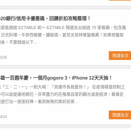
 2020銀行/信用卡優惠碼、回饋折扣攻略整理！
能錯過 EZTABLE 呢～ EZTABLE 精選全台超過 70 家餐廳，包含義
、日式料理、牛排西餐廳、鐵板燒，甚至米其林餐盤推薦！如果想獲取
金，不要錯過以下...
閱讀全文
038
一百週年慶，一個月gogoro 3、iPhone 12天天抽！
數「三、二、一」一起大喊：「其邁市長我愛你！」 在疫情穩當控制之
市可以說是遍地開花，非常盡力的在推廣自家的觀光或是經濟，看看近
是打出一張張好牌，看到無限的美好前景...
閱讀全文
404