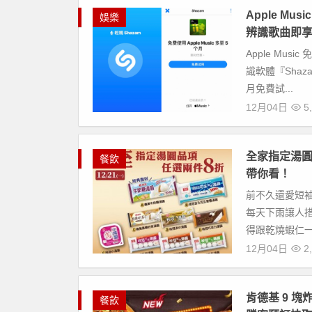
Apple M
娛樂
辨識歌曲即
Apple Mus
識軟體『Shaz
月免費試...
12月04日
5,
全家指定湯圓
餐飲
帶你看！
前不久還愛短
每天下雨讓人
得跟乾燒蝦仁一
12月04日
2,
肯德基 9 塊
餐飲