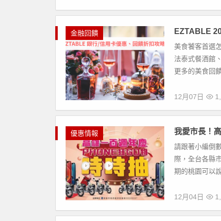
EZTABLE
金融回饋
美食饕客首選怎麼
法泰式餐酒館
更多的美食回饋
12月07日
1,
我愛市長！高雄
優惠情報
請跟著小編倒
際，全台各縣
期的桃園可以說
12月04日
1,