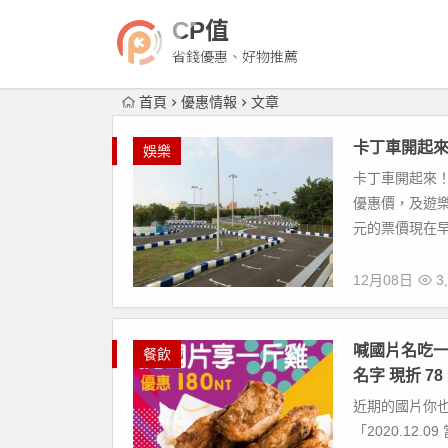
CP值
省錢優惠、好物推薦
首頁
優惠情報
文章
卡丁車開起來
娛樂
卡丁車開起來
優惠價，及遊樂
元的票價現在早鳥
12月08日
3,
喊國片名吃一
餐飲
名字 現折 78
近期的國片你
「2020.12