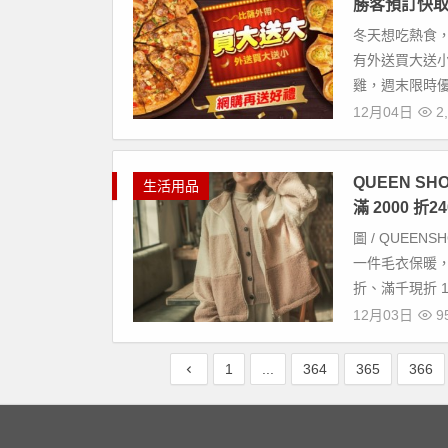
勝客預訂快
冬天想吃熱食
有外送買大送小
雞，週末限時優惠三
12月04日
2,
QUEEN SH
生活用品
滿 2000 折
圖 / QUEE
一件毛衣保暖，知
折、滿千現折 12
12月03日
9
1
...
364
365
366