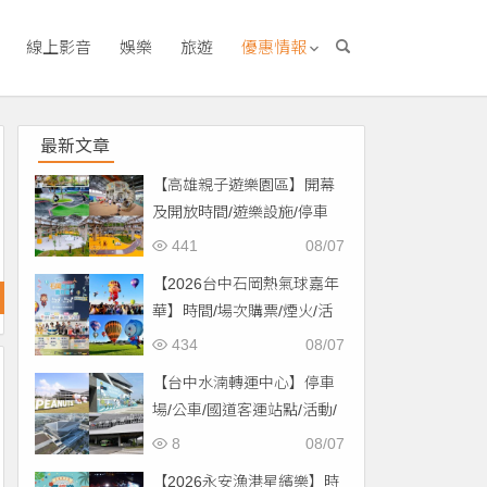
線上影音
娛樂
旅遊
優惠情報
最新文章
【高雄親子遊樂園區】開幕
及開放時間/遊樂設施/停車
場/交通一次看！
441
08/07
【2026台中石岡熱氣球嘉年
華】時間/場次購票/煙火/活
動/交通，土牛運動公園登
434
08/07
場！
【台中水湳轉運中心】停車
場/公車/國道客運站點/活動/
交通，啟用免費停車！
8
08/07
【2026永安漁港星繽樂】時