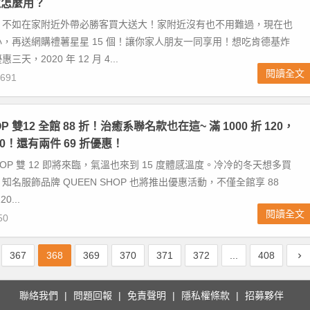
取怎麼用？
，不如在家附近外帶必勝客買大送大！家附近沒有也不用難過，現在也
，再送網購禮薯星星 15 個！讓你家人朋友一同享用！想吃肯德基炸
天，2020 年 12 月 4...
閱讀全文
691
OP 雙12 全館 88 折！治癒系聯名款也在這~ 滿 1000 折 120，
240！還有兩件 69 折優惠！
NSHOP 雙 12 即將來臨，氣溫也來到 15 度體感溫度。冷冷的冬天想多買
名服飾品牌 QUEEN SHOP 也將推出優惠活動，不僅全館享 88
0...
閱讀全文
50
367
368
369
370
371
372
...
408
聯絡我們
問題回報
免責聲明
隱私權條款
招募夥伴