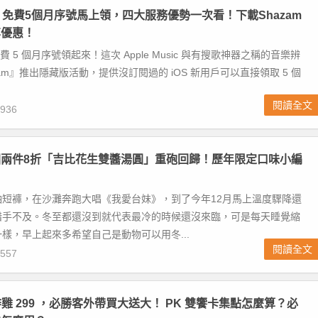
usic 免費5個月序號馬上領，四大服務優勢一次看！下載Shazam
享優惠！
ic 免費 5 個月序號領起來！這次 Apple Music 與有搜歌神器之稱的音樂辨
am』推出隱藏版活動，提供沒訂閱過的 iOS 新用戶可以直接領取 5 個
閱讀全文
936
兩件8折「吉比花生雙醬湯圓」重砲回歸！歷年限定口味小編
袖短褲，在沙灘奔跑大唱《我愛台妹》，到了今年12月馬上溫度驟降還
措手不及。冬至都還沒到就代表最冷的時候還沒來臨，可是每天睡覺縮
樣，早上起來多希望自己是動物可以用冬...
閱讀全文
557
炸雞 299 ，必勝客外帶買大送大！ PK 雙饗卡集點怎麼算？必