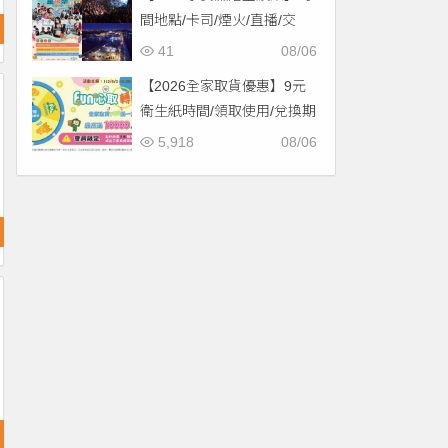
間地點/卡司/煙火/直播/交
通，免費入場！
41
08/06
【2026全家取貨優惠】9元
衛生紙時間/領取使用/兌換期
限一次看！
5,918
08/06