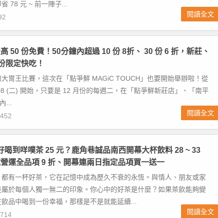
 78 元 ~ 前一陣子...
閱讀全文
92
 50 份免費！50分鐘內超過 10 份 8折、 30 份 6 折，新莊、
月份限定快吃！
大胃王比賽，這次在「點爭鮮 MAGiC TOUCH」也要開始舉辦啦！從
12.08 (二) 開始，只要是 12 月份的每週二，在「點爭鮮新莊店」、「南平
...
閱讀全文
452
喝到咩噗茶 25 元？鹿角巷誠品南西開幕大杯飲料 28 ~ 33
營運全品項 9 折、開幕連兩日指定品項買一送一
，都有一杯好茶，它在記憶中成為歷久不衰的永恆。與情人、朋友或家
是屬於每個人獨一無二的印象。你心中的好茶是什麼？如果茶飲能夠變
飲品中喝到一份幸福，那樣是不是就能延續...
閱讀全文
714