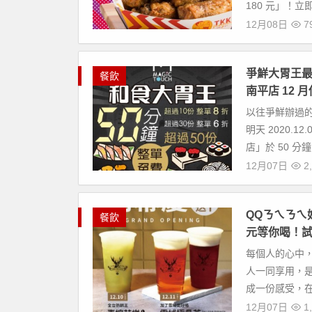
180 元」！立即省
12月08日
7
爭鮮大胃王最高
餐飲
南平店 12 
以往爭鮮辦過的
明天 2020.
店」於 50 分鐘內
12月07日
2,
QQㄋㄟㄋㄟ好
餐飲
元等你喝！試
每個人的心中
人一同享用，
成一份感受，在
12月07日
1,