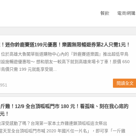
餐飲
電商網購
！迷你鈴鹿賽道199元優惠！樂園無限暢遊券第2人只需1元！
！位於高雄大魯閣草衙道購物中心內的『鈴鹿賽道樂園』推出超低早鳥
設施暢遊優惠啦～ 想和朋友一較高下就到高雄來場卡丁車！原價 650
價只需 199 元就能享受競...
閱讀全文
951
斤雞！12/9 全台頂呱呱門市 180 元！看孤味、刻在我心底的
 元！
也深受感動了嗎？台灣第一家本土炸雞連鎖頂呱呱這次祭出
.09 當天至全台頂呱呱門市喊 2020 年國片任一片名」，即可享「一斤雞