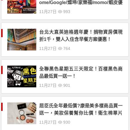
ome/Google/燦坤/家樂福/momo/蝦皮優
惠搶先曝光！
11月27日
993
台北大直英迪格週年慶！捐物資房價現
折1千，雙人入住含早餐方案優惠！
11月27日
764
全聯黑色星期五三天限定！百樣黑色商
品最低買一送一！
11月27日
901
屈臣氏全年最低價?康是美多樣商品買一
送一，美妝保養幫你比價！衛生棉單片
售價幫你算！
11月27日
930