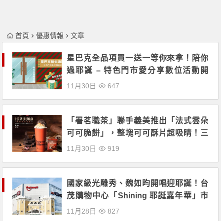
首頁
優惠情報
文章
星巴克全品項買一送一等你來拿！陪你
過耶誕 – 特色門市愛分享數位活動開
跑！
11月30日
647
「署茗職茶」聯手義美推出「法式雲朵
可可脆餅」，整塊可可酥片超吸睛！三
日限定「買一送一」！
11月30日
919
國家級光雕秀、魏如昀開唱迎耶誕！台
茂購物中心「Shining 耶誕嘉年華」市
集、野餐、火舞表演好逛又好拍！
11月28日
827