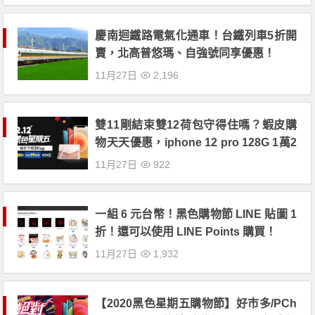
慶南迴鐵路電氣化通車！台鐵列車5折開
賣，北高普悠瑪、自強號同享優惠！
11月27日
2,196
雙11剛結束雙12荷包守得住嗎？蝦皮購
物天天優惠，iphone 12 pro 128G 1萬2
帶回家！
11月27日
922
一組 6 元台幣！黑色購物節 LINE 貼圖 1
折！還可以使用 LINE Points 購買！
11月27日
1,932
【2020黑色星期五購物節】好市多/PCh