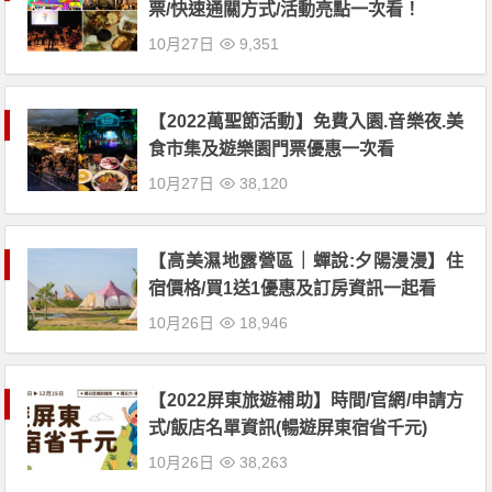
票/快速通關方式/活動亮點一次看！
10月27日
9,351
【2022萬聖節活動】免費入園.音樂夜.美
食市集及遊樂園門票優惠一次看
10月27日
38,120
【高美濕地露營區｜蟬說:夕陽漫漫】住
宿價格/買1送1優惠及訂房資訊一起看
10月26日
18,946
【2022屏東旅遊補助】時間/官網/申請方
式/飯店名單資訊(暢遊屏東宿省千元)
10月26日
38,263