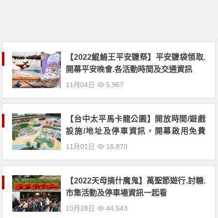
【2022鯤鯓王平安鹽祭】平安鹽袋領取.
開幕平安晚會.各活動時間及交通資訊
11月04日
5,967
【台中太平馬卡龍公園】開放時間/遊戲
設施/地址及停車資訊，開幕啟用免費
玩！
11月01日
16,870
【2022天母搞什魔鬼】萬聖節遊行.討糖.
市集活動及停車場資訊一起看
10月28日
44,543