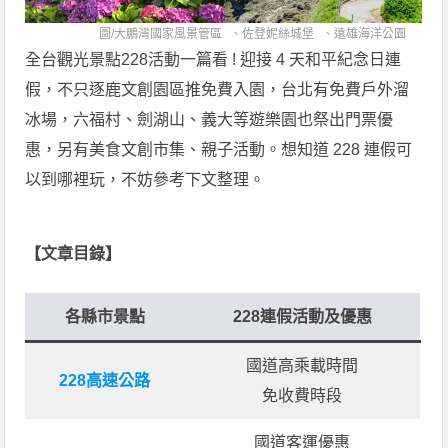
圖/
大鵬灣國家風景管區
、
佐登妮絲城堡
、
遠雄海洋公園
全台觀光景點228活動一篇看 ! 迎接 4 天和平紀念日連
假，不只逐鹿文創園區推免費入園，台北有免費戶外溜
冰場，六福村、劍湖山、義大等遊樂園也祭出門票優
惠，另有美食文創市集、親子活動。想知道 228 連假可
以到哪裡玩，不妨參考下文整理。
【文章目錄】
各縣市景點
228連假活動及優惠
國道高乘載時間
228高速公路
免收費時段
國道客運優惠