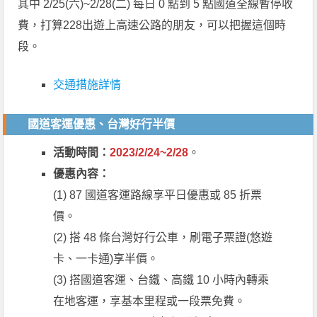
其中 2/25(六)~2/28(二) 每日 0 點到 5 點國道全線暫停收
費，打算228出遊上高速公路的朋友，可以把握這個時
段。
交通措施詳情
國道客運優惠、台灣好行半價
活動時間：
2023/2/24~2/28
。
優惠內容：
(1) 87 國道客運路線享平日優惠或 85 折票
價。
(2) 搭 48 條台灣好行公車，刷電子票證(悠遊
卡、一卡通)享半價。
(3) 搭國道客運、台鐵、高鐵 10 小時內轉乘
在地客運，享基本里程或一段票免費。