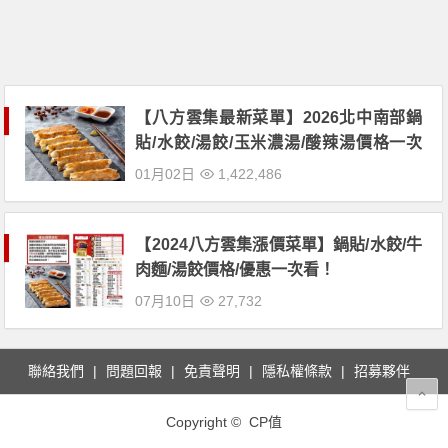
【八方雲集最新菜單】2026北中南部鍋
貼/水餃/湯餃/玉米濃湯/酸辣湯價格一次
看！
01月02日
1,422,486
【2024八方雲集漲價菜單】鍋貼/水餃/牛
肉麵/湯餃價格/優惠一次看！
07月10日
27,732
聯絡我們
問題回報
免責聲明
隱私權條款
招募夥伴
Copyright © CP值